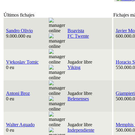
Últimos fichajes
Fichajes m
Sandro Olivio
Boavista
Javier Mo
9.000.000 eu
FC Twente
600.000.0
Vjekoslav Tomic
Jugador libre
Horacio S
0 eu
Viking
550.000.0
Antoni Broz
Jugador libre
Giampieri
0 eu
Belenenses
500.000.0
Walter Aguado
Jugador libre
Memphis 
0 eu
Independiente
500.000.0