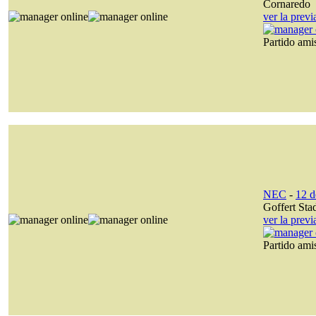
Cornaredo
ver la prev
Partido am
NEC
-
12 d
Goffert Sta
ver la prev
Partido am