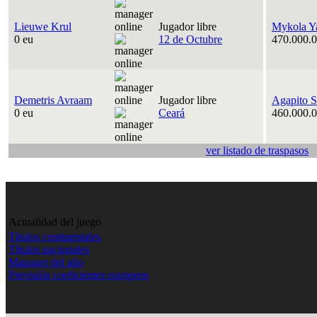
Lieuwe Krul
Jugador libre
Mykola Y
0 eu
12 de Octubre
470.000.0
Demetris Avraam
Jugador libre
Agapito S
0 eu
Ceará
460.000.0
ver listado de traspasos
Actualidad del juego
Títulos continentales
Títulos nacionales
Manager del año
Previsión coeficientes europeos