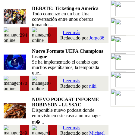
DEBATE: Ticketing en América
Todo comenzó en un bar. Una
conversación entre unos obreros
tomando ...
Leer más
294
0
Redactado por
Jorge86
Nuevo Formato UEFA Champions
League
Se ha implementado el cambio que
muchos esperábamos, la temporada
que...
Leer más
470
0
Redactado por
niki
NUEVO PODCAST INFORME
ROBINSON - LUSSAC
Disponible nuevo podcast donde
entrevisto en este caso a un manager
m�...
Leer más
249
1
Redactado por
Michael