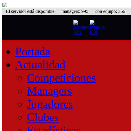
El servidor está disponible
managers: 995 con equipo: 366 equ
Portada
Actualidad
Competiciones
Managers
Jugadores
Clubes
Estadísticas