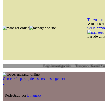
Tottenham
White Hart
ver la prev
Partido am
Bajo investigación
Traspaso: Kamil Zoidl, Volyn
Con cariño para quienes aman este género
...
Redactado por
Emanukk