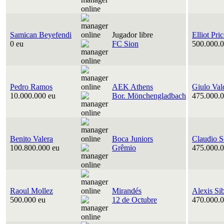
Samican Beyefendi
Jugador libre
Elliot Pri
0 eu
FC Sion
500.000.0
Pedro Ramos
AEK Athens
Giulo Val
10.000.000 eu
Bor. Mönchengladbach
475.000.0
Benito Valera
Boca Juniors
Claudio S
100.800.000 eu
Grêmio
475.000.0
Raoul Mollez
Mirandés
Alexis Si
500.000 eu
12 de Octubre
470.000.0