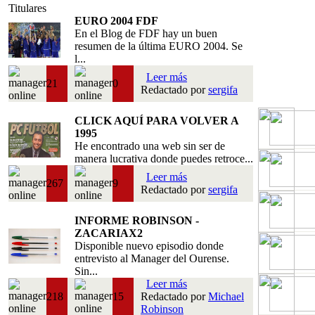
Titulares
EURO 2004 FDF
En el Blog de FDF hay un buen
resumen de la última EURO 2004. Se
l...
Leer más
21
0
Redactado por
sergifa
CLICK AQUÍ PARA VOLVER A
1995
He encontrado una web sin ser de
manera lucrativa donde puedes retroce...
Leer más
267
9
Redactado por
sergifa
INFORME ROBINSON -
ZACARIAX2
Disponible nuevo episodio donde
entrevisto al Manager del Ourense.
Sin...
Leer más
218
15
Redactado por
Michael
Robinson