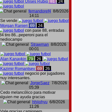
81
24
Ulises Rubio
fernandoref4
8/8/2026
14:11
Se vende
69
24
Morgan Ranieri
con pase 88, entradas
84 tiro 86...peperoni para el
mediocampo
Strawman
8/8/2026
00:01
79
26
Alan Kanaykin
69
26
Kazimir Romantsev
negocio por jugadores
muy interesantes.
JorgeSaez
7/8/2026
05:39
Cedo melancólico para motivar
alguien me ayuda gracias
hhijohyu
6/8/2026
11:26
Vale gracias camionero