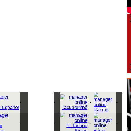
F
F
H
H
-
-
-
-
l Español
Tacuarembó
Racing
-
-
-
-
r
El Tanque
Fénix
es
Sisley