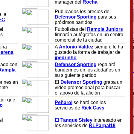
manager del
Rocha
Publicados los precios del
 la
Defensor Sporting
para sus
 FC
próximos partidos
el
Futbolistas del
Rampla Juniors
us
firmarán autógrafos en un centro
comercial de la ciudad
una
A
Antonio Valdez
siempre le ha
Serena
gustado la forma de trabajar de
jpedrinho
nado con
Defensor Sporting
regalará
Rampla
banderines en los aledaños en
su siguiente partido
rines en
El
Defensor Sporting
graba un
ente
vídeo promocional para buscar
el apoyo de la afición
ger que
Peñarol
se hará con los
go
servicios de
Rick Cavs
el
El Tanque Sisley
interesado en
los servicios de
RLParpal18