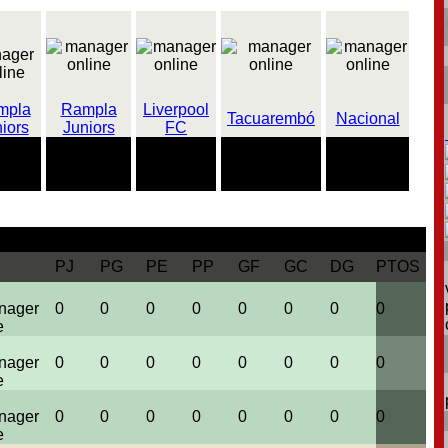
mpla
Rampla
Liverpool
Tacuarembó
Nacional
iors
Juniors
FC
20 partidos
6 partidos
11 partidos
3 partidos
dos
marcando
sin marcar
encajando
imbatidos
erder
PJ
PG
PE
PP
GF
GC
DG
PTOS
0
0
0
0
0
0
0
0
0
0
0
0
0
0
0
0
0
0
0
0
0
0
0
0