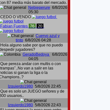
con 87 media más barato del mercado.
Nebjeperure
6/8/2026
05:30
CEDO O VENDO
76
20
Fabian Fuentes
Cuervo azul y
tinto
6/8/2026 04:28
Hola alguno sabe por que no puedo
despedir jugadores?
GeradoBedoya
6/8/2026
04:05
Que pereza andar con multis o con
:trampas"..No van a salir en las
noticias si ganan la liga o la
Champions..?
Izquierdo1980
5/8/2026 22:45
Que es solo un JUEGO señores y de
300 usuarios..
Izquierdo1980
5/8/2026 22:43
El juego merece la pena pero entre