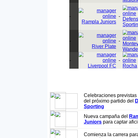
-
-
Defens
Rampla Juniors
Sporti
-
-
Montev
River Plate
Wande
-
-
Liverpool FC
Rocha
Celebraciones previstas
del próximo partido del
D
Sporting
Nueva campaña del
Ram
Juniors
para captar afi
Comienza la carrera para