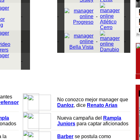
-
-
-
-
or
Atlético
Progreso
ng
Cerro
-
-
-
-
ideo
Bella Vista
Danubio
rers
-
 antes
No conozco mejor manager que
efensor
Danloz
, dice
Renato Arias
pla
Nueva campaña del
Rampla
cionados
Juniors
para captar aficionados
 la
Barber
se postula como