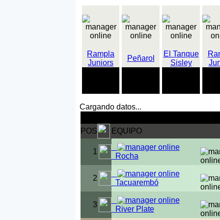
Rampla
El Tanque
Ra
Peñarol
Juniors
Sisley
Jun
18
24
18
9 partidos
partidos
partidos
parti
perdidos
ganados
sin ganar
sin p
Cargando datos...
Clasificación 1ª división
POS
EQUIPO
1
Rocha
2
Tacuarembó
3
River Plate