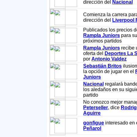
dirección del
Nacional
Comienza la carrera para
dirección del
Liverpool
Publicados los precios d
Rampla Juniors
para s
próximos partidos
Rampla Juniors
recibe 
oferta del
Deportes La 
por
Antonio Valdez
Sebastián Britos
ilusio
la opción de jugar en el
Juniors
Nacional
regalará bande
los aledaños en su sigui
partido
No conozco mejor mana
Peterseller
, dice
Rodri
Aguirre
gonfigue
interesado en 
Peñarol