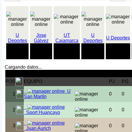
U
Jose
UT
U
U Deportes
Deportes
Gálvez
Cajamarca
Deportes
18
18
5 partidos
17 partidos
18 partidos
partidos
partidos
perdidos
sin ganar
marcando
ganados
sin perder
Cargando datos...
Clasificación 1ª división
POS
EQUIPO
PJ
PG
U
1
0
0
San Martín
2
0
0
Sport Huancayo
3
0
0
Juan Aurich