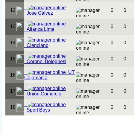
12
0
0
Jose Gálvez
13
0
0
Alianza Lima
14
0
0
Cienciano
15
0
0
Coronel Bolognesi
UT
16
0
0
Cajamarca
17
0
0
Unión Comercio
18
0
0
Sport Boys