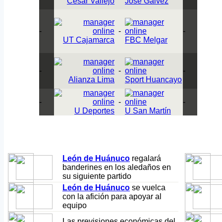
César Vallejo
Jose Gálvez
-
-
-
UT Cajamarca
FBC Melgar
-
-
-
Alianza Lima
Sport Huancayo
-
-
-
U Deportes
U San Martín
León de Huánuco
regalará
banderines en los aledaños en
su siguiente partido
León de Huánuco
se vuelca
con la afición para apoyar al
equipo
Las previsiones económicas del