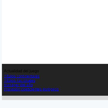
Actualidad del juego
Títulos continentales
Títulos nacionales
Manager del año
Previsión coeficientes europeos