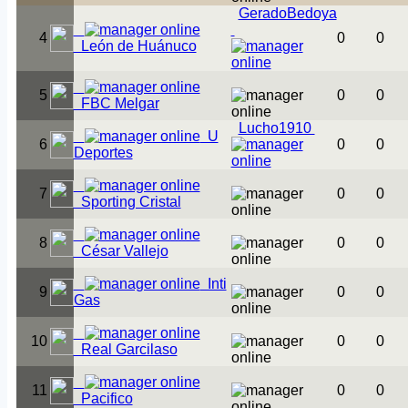
GeradoBedoya
4
0
0
León de Huánuco
5
0
0
FBC Melgar
Lucho1910
U
6
0
0
Deportes
7
0
0
Sporting Cristal
8
0
0
César Vallejo
Inti
9
0
0
Gas
10
0
0
Real Garcilaso
11
0
0
Pacifico