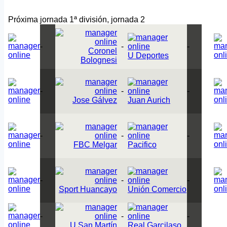
Próxima jornada 1ª división, jornada 2
-
-
-
Coronel
U Deportes
Bolognesi
-
-
-
Jose Gálvez
Juan Aurich
-
-
-
FBC Melgar
Pacifico
-
-
-
Sport Huancayo
Unión Comercio
-
-
-
U San Martín
Real Garcilaso