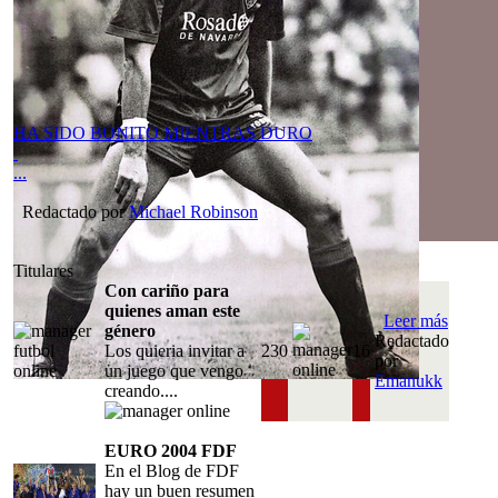
HA SIDO BONITO MIENTRAS DURO
...
Redactado por
Michael Robinson
Titulares
Con cariño para
quienes aman este
Leer más
género
Redactado
Los quieria invitar a
230
16
por
un juego que vengo
Emanukk
creando....
EURO 2004 FDF
En el Blog de FDF
hay un buen resumen