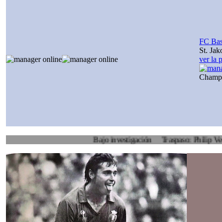
FC Bas
St. Jak
ver la 
Champ
Bajo investigación
Traspaso: Philip Veenhuis, 