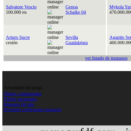
Salvatore Vescio
Genoa
Mykola Ya
100.000 eu
Schalke 04
470.000.00
Arturo Sucre
Sevilla
Agapito Se
cesión
Guadalajara
460.000.00
ver listado de traspasos
Actualidad del juego
Títulos continentales
Títulos nacionales
Manager del año
Previsión coeficientes europeos