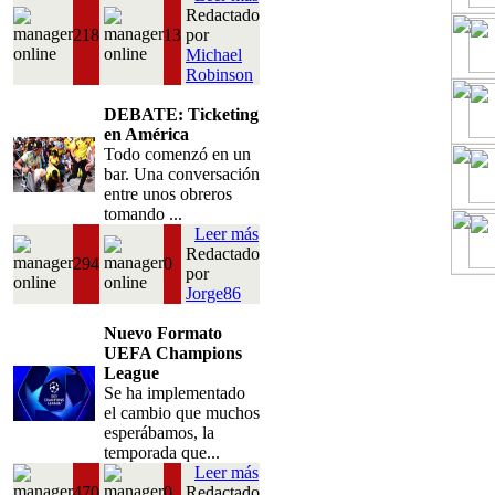
Redactado
218
13
por
Michael
Robinson
DEBATE: Ticketing
en América
Todo comenzó en un
bar. Una conversación
entre unos obreros
tomando ...
Leer más
Redactado
294
0
por
Jorge86
Nuevo Formato
UEFA Champions
League
Se ha implementado
el cambio que muchos
esperábamos, la
temporada que...
Leer más
470
0
Redactado