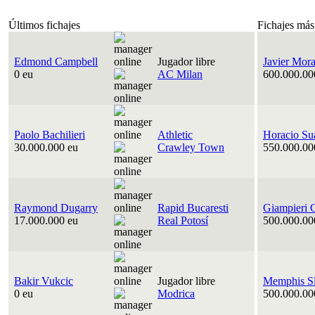
Últimos fichajes
Fichajes más
Edmond Campbell
Jugador libre
Javier Mora
0 eu
AC Milan
600.000.00
Paolo Bachilieri
Athletic
Horacio Su
30.000.000 eu
Crawley Town
550.000.00
Raymond Dugarry
Rapid Bucaresti
Giampieri 
17.000.000 eu
Real Potosí
500.000.00
Bakir Vukcic
Jugador libre
Memphis Sl
0 eu
Modrica
500.000.00