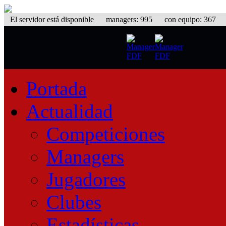
El servidor está disponible
managers: 995 con equipo: 367 equ
Portada
Actualidad
Competiciones
Managers
Jugadores
Clubes
Estadísticas