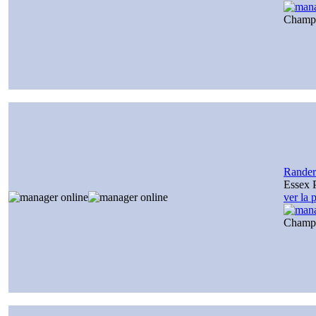
Champ
Rander
Essex 
ver la 
Champ