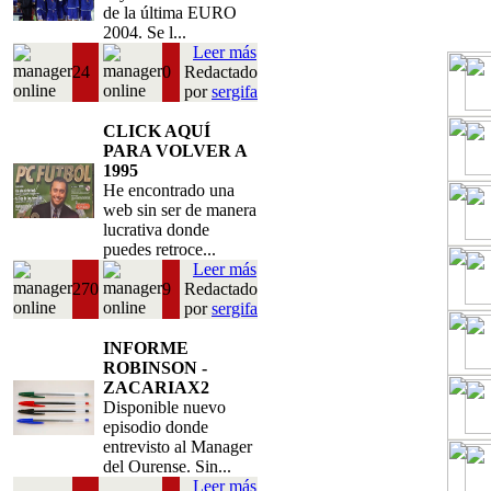
de la última EURO
2004. Se l...
Leer más
24
0
Redactado
por
sergifa
CLICK AQUÍ
PARA VOLVER A
1995
He encontrado una
web sin ser de manera
lucrativa donde
puedes retroce...
Leer más
270
9
Redactado
por
sergifa
INFORME
ROBINSON -
ZACARIAX2
Disponible nuevo
episodio donde
entrevisto al Manager
del Ourense. Sin...
Leer más