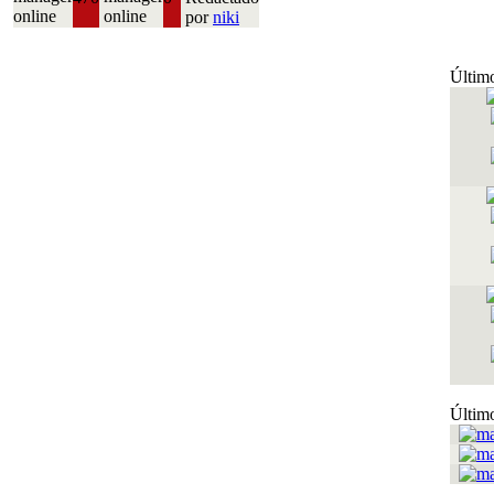
por
niki
Último
Último