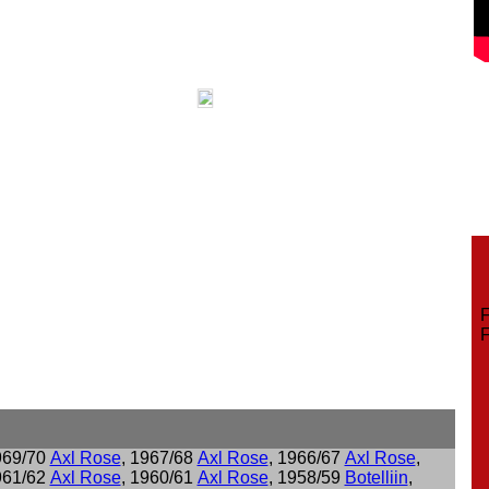
Fe
Fe
969/70
Axl Rose
, 1967/68
Axl Rose
, 1966/67
Axl Rose
,
961/62
Axl Rose
, 1960/61
Axl Rose
, 1958/59
Botelliin
,