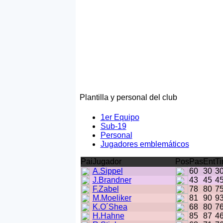
Plantilla y personal del club
1er Equipo
Sub-19
Personal
Jugadores emblemáticos
Pai
Jugador
Pos
Pas
Ent
Ti
A.Sippel
60
30
3
J.Brandner
43
45
4
F.Zabel
78
80
7
M.Moeliker
81
90
9
K.O´Shea
68
80
7
H.Hahne
85
87
4