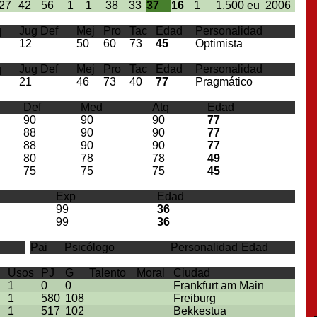
27
42
56
1
1
38
33
37
16
1
1.500 eu
2006
q
Jug Def
Mej
Pro
Tac
Edad
Personalidad
12
50
60
73
45
Optimista
q
Jug Def
Mej
Pro
Tac
Edad
Personalidad
21
46
73
40
77
Pragmático
Def
Med
Atq
Edad
90
90
90
77
88
90
90
77
88
90
90
77
80
78
78
49
75
75
75
45
Exp
Edad
99
36
99
36
Pai
Psicólogo
Personalidad
Edad
Usos
PJ
G
Talento
Moral
Ciudad
1
0
0
Frankfurt am Main
1
580
108
Freiburg
1
517
102
Bekkestua