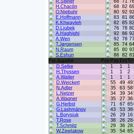
R.Stieler
68
71
7
H.Chacón
68
82
6
O.Niebuhr
80
92
9
E.Hoffmann
83
81
8
K.Khwayleh
82
85
8
D.Ljubek
76
78
8
A.Haghighi
92
86
9
A.Wen
92
78
7
T.Jørgensen
85
74
6
N.Raum
85
80
9
S.Eshun
86
82
8
Pai
Jugador
Pos
Pas
Ent
Tir
D.Selke
1
1
1
H.Thyssen
1
1
2
A.Walter
1
1
1
D.Weickert
55
49
49
N.Adler
35
63
58
L.Netzer
34
39
34
A.Wagner
35
27
36
G.Herbst
71
67
65
G.Lashmánov
43
53
38
L.Borysiuk
26
29
16
T.Rose
38
26
28
T.Schmitz
29
36
28
W.Zewlakow
35
54
65