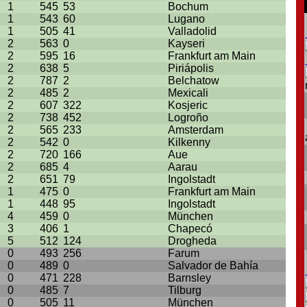
1
545
53
Bochum
1
543
60
Lugano
1
505
41
Valladolid
2
563
0
Kayseri
2
595
16
Frankfurt am Main
2
638
5
Piriápolis
2
787
2
Belchatow
2
485
2
Mexicali
2
607
322
Kosjeric
2
738
452
Logroño
2
565
233
Amsterdam
2
542
0
Kilkenny
2
720
166
Aue
2
685
4
Aarau
2
651
79
Ingolstadt
1
475
0
Frankfurt am Main
1
448
95
Ingolstadt
4
459
0
München
3
406
1
Chapecó
5
512
124
Drogheda
0
493
256
Farum
0
489
0
Salvador de Bahía
0
471
228
Barnsley
0
485
7
Tilburg
0
505
11
München