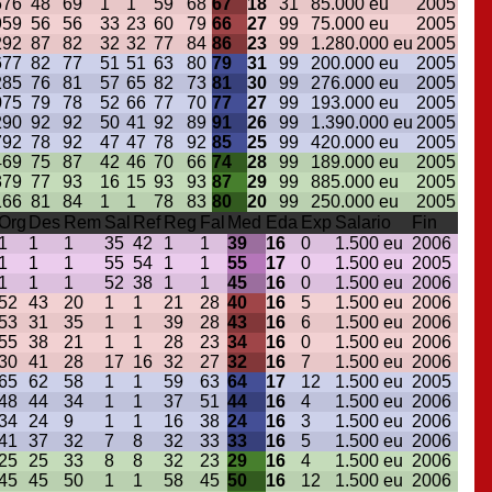
6
76
48
69
1
1
59
68
67
18
31
85.000 eu
2005
9
59
56
56
33
23
60
79
66
27
99
75.000 eu
2005
2
92
87
82
32
32
77
84
86
23
99
1.280.000 eu
2005
6
77
82
77
51
51
63
80
79
31
99
200.000 eu
2005
2
85
76
81
57
65
82
73
81
30
99
276.000 eu
2005
0
75
79
78
52
66
77
70
77
27
99
193.000 eu
2005
2
90
92
92
50
41
92
89
91
26
99
1.390.000 eu
2005
7
92
78
92
47
47
78
92
85
25
99
420.000 eu
2005
4
69
75
87
42
46
70
66
74
28
99
189.000 eu
2005
3
79
77
93
16
15
93
93
87
29
99
885.000 eu
2005
1
66
81
84
1
1
78
83
80
20
99
250.000 eu
2005
Org
Des
Rem
Sal
Ref
Reg
Fal
Med
Eda
Exp
Salario
Fin
1
1
1
35
42
1
1
39
16
0
1.500 eu
2006
1
1
1
55
54
1
1
55
17
0
1.500 eu
2005
1
1
1
52
38
1
1
45
16
0
1.500 eu
2006
52
43
20
1
1
21
28
40
16
5
1.500 eu
2006
53
31
35
1
1
39
28
43
16
6
1.500 eu
2006
55
38
21
1
1
28
23
34
16
0
1.500 eu
2006
30
41
28
17
16
32
27
32
16
7
1.500 eu
2006
65
62
58
1
1
59
63
64
17
12
1.500 eu
2005
48
44
34
1
1
37
51
44
16
4
1.500 eu
2006
34
24
9
1
1
16
38
24
16
3
1.500 eu
2006
41
37
32
7
8
32
33
33
16
5
1.500 eu
2006
25
25
33
8
8
32
23
29
16
4
1.500 eu
2006
45
45
50
1
1
58
45
50
16
12
1.500 eu
2006