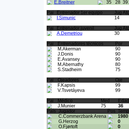
E.Breitner
35
28
39
Pai
Entrenador 1er equipo
Jug At
I.Simunic
14
Pai
Entrenador juvenil
Jug At
A.Demetriou
30
Pai
Entrenadores técnicos
Por
M.Akerman
90
J.Donis
90
E.Avansey
90
M.Abernathy
80
S.Stadheim
75
Pai
Ojeadores
Oje
F.Kapsis
99
V.Tsvetáyeva
99
Pai
Médico
Med
Edad
J.Munier
75
36
País
Jugador
Pos
Temp
C.Commerzbank Arena
1980
G.Herzog
0
O.Fjørtoft
0