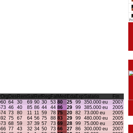
r
Org
Des
Rem
Sal
Ref
Reg
Fal
Med
Eda
Exp
Salario
Fin
0
60
64
30
69
90
30
53
80
25
99
350.000 eu
2007
5
73
46
40
85
86
44
44
86
29
99
385.000 eu
2005
5
74
73
80
11
11
59
78
75
20
82
73.000 eu
2005
3
92
75
67
64
56
75
88
83
29
99
480.000 eu
2005
6
73
68
59
37
39
57
73
69
28
99
75.000 eu
2005
6
66
77
43
32
34
50
73
66
27
86
300.000 eu
2007