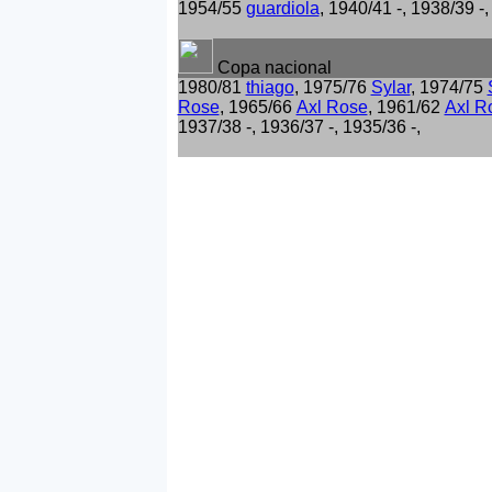
1954/55
guardiola
, 1940/41 -, 1938/39 -,
Copa nacional
1980/81
thiago
, 1975/76
Sylar
, 1974/75
Rose
, 1965/66
Axl Rose
, 1961/62
Axl R
1937/38 -, 1936/37 -, 1935/36 -,