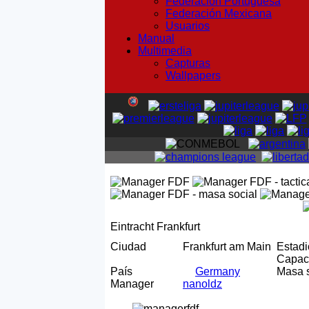
Federación Portuguesa
Federación Mexicana
Usuarios
Manual
Multimedia
Capturas
Wallpapers
Eintracht Frankfurt
Ciudad
Frankfurt am Main
Estad
Capa
País
Germany
Masa 
Manager
nanoldz