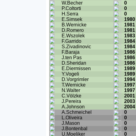
W.Becher
0
P.Coltorti
0
H.Serra
0
E.Simsek
1980
B.Wernicke
1981
D.Romero
1981
E.Wszolek
1983
F.Garrido
1984
S.Zivadinovic
1984
F.Baraja
1986
J.ten Pas
1986
D.Sheridan
1986
E.Diermissen
1989
Y.Vogeli
1989
D.Vorgrimler
1994
T.Wernicke
1997
N.Walter
1997
C.Völzke
2001
J.Pereira
2003
A.Johnson
2004
A.Schmeichel
0
L.Oliveira
0
J.Mason
0
J.Bontenbal
0
U.Moeliker
0