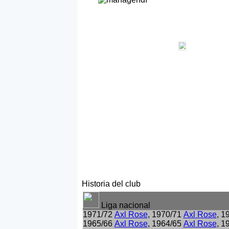
Historia del club
Liga nacional
1971/72
Axl Rose
, 1970/71
Axl Rose
, 1
1965/66
Axl Rose
, 1964/65
Axl Rose
, 1