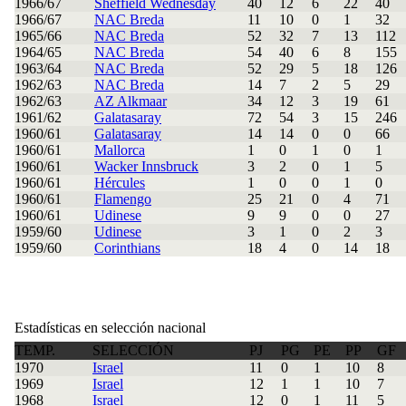
1966/67
Sheffield Wednesday
40
12
6
22
40
1966/67
NAC Breda
11
10
0
1
32
1965/66
NAC Breda
52
32
7
13
112
1964/65
NAC Breda
54
40
6
8
155
1963/64
NAC Breda
52
29
5
18
126
1962/63
NAC Breda
14
7
2
5
29
1962/63
AZ Alkmaar
34
12
3
19
61
1961/62
Galatasaray
72
54
3
15
246
1960/61
Galatasaray
14
14
0
0
66
1960/61
Mallorca
1
0
1
0
1
1960/61
Wacker Innsbruck
3
2
0
1
5
1960/61
Hércules
1
0
0
1
0
1960/61
Flamengo
25
21
0
4
71
1960/61
Udinese
9
9
0
0
27
1959/60
Udinese
3
1
0
2
3
1959/60
Corinthians
18
4
0
14
18
Estadísticas en selección nacional
TEMP.
SELECCIÓN
PJ
PG
PE
PP
GF
1970
Israel
11
0
1
10
8
1969
Israel
12
1
1
10
7
1968
Israel
12
0
1
11
5