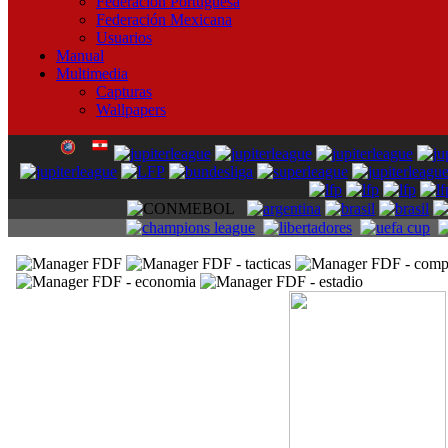
Federación Portuguesa
Federación Mexicana
Usuarios
Manual
Multimedia
Capturas
Wallpapers