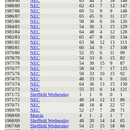
1989/90
NEC
63
44
3
16
146
1988/89
NEC
62
43
7
12
147
1987/88
NEC
69
51
9
9
148
1986/87
NEC
65
45
9
11
137
1985/86
NEC
58
36
6
16
126
1984/85
NEC
54
36
3
15
129
1983/84
NEC
64
48
4
12
128
1982/83
NEC
65
47
8
10
134
1981/82
NEC
63
38
12
13
113
1980/81
NEC
60
34
9
17
108
1979/80
NEC
52
35
6
11
99
1978/79
NEC
54
33
6
15
82
1977/78
NEC
54
30
15
9
87
1976/77
NEC
58
34
7
17
125
1975/76
NEC
58
33
10
15
92
1974/75
NEC
48
33
6
9
101
1973/74
NEC
64
36
13
15
150
1972/73
NEC
55
35
6
14
121
1971/72
Sheffield Wednesday
1
1
0
0
1
1971/72
NEC
49
24
12
13
86
1970/71
NEC
48
18
8
22
57
1969/70
NEC
52
17
7
28
71
1968/69
Murcia
4
1
2
1
7
1968/69
Sheffield Wednesday
48
20
14
14
65
1967/68
Sheffield Wednesday
54
21
15
18
66