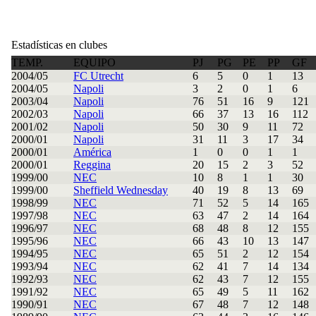
Estadísticas en clubes
TEMP.
EQUIPO
PJ
PG
PE
PP
GF
2004/05
FC Utrecht
6
5
0
1
13
2004/05
Napoli
3
2
0
1
6
2003/04
Napoli
76
51
16
9
121
2002/03
Napoli
66
37
13
16
112
2001/02
Napoli
50
30
9
11
72
2000/01
Napoli
31
11
3
17
34
2000/01
América
1
0
0
1
1
2000/01
Reggina
20
15
2
3
52
1999/00
NEC
10
8
1
1
30
1999/00
Sheffield Wednesday
40
19
8
13
69
1998/99
NEC
71
52
5
14
165
1997/98
NEC
63
47
2
14
164
1996/97
NEC
68
48
8
12
155
1995/96
NEC
66
43
10
13
147
1994/95
NEC
65
51
2
12
154
1993/94
NEC
62
41
7
14
134
1992/93
NEC
62
43
7
12
155
1991/92
NEC
65
49
5
11
162
1990/91
NEC
67
48
7
12
148