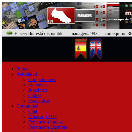
El servidor está disponible
managers: 993 con equipo: 366
Portada
Actualidad
Competiciones
Managers
Jugadores
Clubes
Estadísticas
Comunidad
Chat
Whatsapp FDF
Federación Inglesa
Federación Española