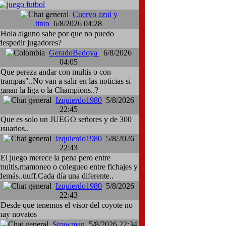
Cuervo azul y
tinto
6/8/2026 04:28
Hola alguno sabe por que no puedo
despedir jugadores?
GeradoBedoya
6/8/2026
04:05
Que pereza andar con multis o con
:trampas"..No van a salir en las noticias si
ganan la liga o la Champions..?
Izquierdo1980
5/8/2026
22:45
Que es solo un JUEGO señores y de 300
usuarios..
Izquierdo1980
5/8/2026
22:43
El juego merece la pena pero entre
multis,mamoneo o colegueo entre fichajes y
demás..uuff.Cada día una diferente..
Izquierdo1980
5/8/2026
22:43
Desde que tenemos el visor del coyote no
hay novatos
Strawman
5/8/2026 22:34