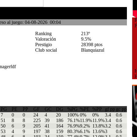
Fe
eso al juego: 04-08-2026 00:04
Fe
Ranking
213º
Valoración
9.5%
Prestigio
28398 ptos
Club social
Blanquiazul
Ho
Ho
PG
PE
PP
GF
GC
DG
%PG
%PE
%PP
gf pp
gc pp
7
0
0
24
4
20
100%
0%
0%
3.4
0.6
51
8
8
225
39
186
76.1%
11.9%
11.9%
3.4
0.6
50
6
9
205
41
164
76.9%
9.2%
13.8%
3.2
0.6
53
4
9
197
38
159
80.3%
6.1%
13.6%
3
0.6
48
6
8
193
34
159
77.4%
9.7%
12.9%
3.1
0.5