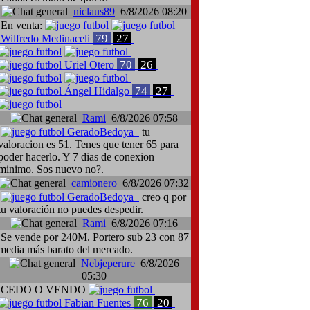
niclaus89
6/8/2026 08:20
En venta:
79
27
Wilfredo Medinaceli
70
26
Uriel Otero
74
27
Ángel Hidalgo
Rami
6/8/2026 07:58
GeradoBedoya
tu
valoracion es 51. Tenes que tener 65 para
poder hacerlo. Y 7 dias de conexion
minimo. Sos nuevo no?.
camionero
6/8/2026 07:32
GeradoBedoya
creo q por
tu valoración no puedes despedir.
Rami
6/8/2026 07:16
Se vende por 240M. Portero sub 23 con 87
media más barato del mercado.
Nebjeperure
6/8/2026
05:30
CEDO O VENDO
76
20
Fabian Fuentes