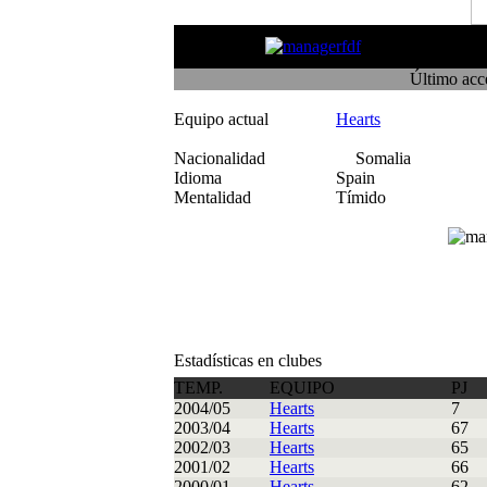
Rochembak
Último acc
Equipo actual
Hearts
Nacionalidad
Somalia
Idioma
Spain
Mentalidad
Tímido
Estadísticas en clubes
TEMP.
EQUIPO
PJ
2004/05
Hearts
7
2003/04
Hearts
67
2002/03
Hearts
65
2001/02
Hearts
66
2000/01
Hearts
62