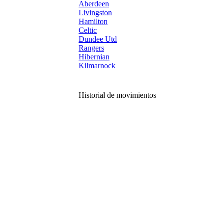
Aberdeen
Livingston
Hamilton
Celtic
Dundee Utd
Rangers
Hibernian
Kilmarnock
Historial de movimientos