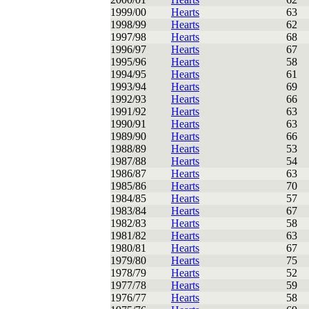
1999/00
Hearts
63
1998/99
Hearts
62
1997/98
Hearts
68
1996/97
Hearts
67
1995/96
Hearts
58
1994/95
Hearts
61
1993/94
Hearts
69
1992/93
Hearts
66
1991/92
Hearts
63
1990/91
Hearts
63
1989/90
Hearts
66
1988/89
Hearts
53
1987/88
Hearts
54
1986/87
Hearts
63
1985/86
Hearts
70
1984/85
Hearts
57
1983/84
Hearts
67
1982/83
Hearts
58
1981/82
Hearts
63
1980/81
Hearts
67
1979/80
Hearts
75
1978/79
Hearts
52
1977/78
Hearts
59
1976/77
Hearts
58