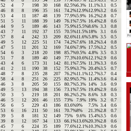
52
4
7
198
30
168
82.5%
6.3%
11.1%
3.1
0.5
46
8
8
196
35
161
74.2%
12.9%
12.9%
3.2
0.6
53
4
11
187
48
139
77.9%
5.9%
16.2%
2.8
0.7
51
5
11
188
39
149
76.1%
7.5%
16.4%
2.8
0.6
44
9
5
189
46
143
75.9%
15.5%
8.6%
3.3
0.8
43
7
11
192
37
155
70.5%
11.5%
18%
3.1
0.6
57
8
4
242
33
209
82.6%
11.6%
5.8%
3.5
0.5
49
5
12
225
51
174
74.2%
7.6%
18.2%
3.4
0.8
47
5
11
201
32
169
74.6%
7.9%
17.5%
3.2
0.5
54
6
3
218
20
198
85.7%
9.5%
4.8%
3.5
0.3
51
7
8
189
40
149
77.3%
10.6%
12.1%
2.9
0.6
43
4
6
173
31
142
81.1%
7.5%
11.3%
3.3
0.6
41
2
11
190
38
152
75.9%
3.7%
20.4%
3.5
0.7
48
7
8
235
28
207
76.2%
11.1%
12.7%
3.7
0.4
58
4
8
251
26
225
82.9%
5.7%
11.4%
3.6
0.4
46
3
8
205
50
155
80.7%
5.3%
14%
3.6
0.9
49
5
13
194
38
156
73.1%
7.5%
19.4%
2.9
0.6
50
3
5
219
18
201
86.2%
5.2%
8.6%
3.8
0.3
46
5
12
201
46
155
73%
7.9%
19%
3.2
0.7
56
6
5
229
43
186
83.6%
9%
7.5%
3.4
0.6
53
6
16
211
50
161
70.7%
8%
21.3%
2.8
0.7
39
5
8
181
32
149
75%
9.6%
15.4%
3.5
0.6
39
8
12
167
34
133
66.1%
13.6%
20.3%
2.8
0.6
45
7
6
224
35
189
77.6%
12.1%
10.3%
3.9
0.6