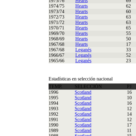
1975/76
Hearts
69
1974/75
Hearts
62
1973/74
Hearts
60
1972/73
Hearts
63
1971/72
Hearts
63
1970/71
Hearts
65
1969/70
Hearts
55
1968/69
Hearts
50
1967/68
Hearts
17
1967/68
Leganés
33
1966/67
Leganés
52
1965/66
Leganés
23
Estadísticas en selección nacional
TEMP.
SELECCIÓN
PJ
1996
Scotland
16
1995
Scotland
10
1994
Scotland
16
1993
Scotland
12
1992
Scotland
14
1991
Scotland
12
1990
Scotland
17
1989
Scotland
11
1988
Scotland
15