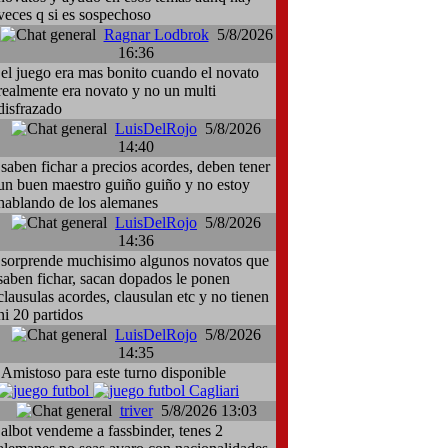
veces q si es sospechoso
Ragnar Lodbrok
5/8/2026
16:36
el juego era mas bonito cuando el novato
realmente era novato y no un multi
disfrazado
LuisDelRojo
5/8/2026
14:40
saben fichar a precios acordes, deben tener
un buen maestro guiño guiño y no estoy
hablando de los alemanes
LuisDelRojo
5/8/2026
14:36
sorprende muchisimo algunos novatos que
saben fichar, sacan dopados le ponen
clausulas acordes, clausulan etc y no tienen
ni 20 partidos
LuisDelRojo
5/8/2026
14:35
Amistoso para este turno disponible
Cagliari
triver
5/8/2026 13:03
albot vendeme a fassbinder, tenes 2