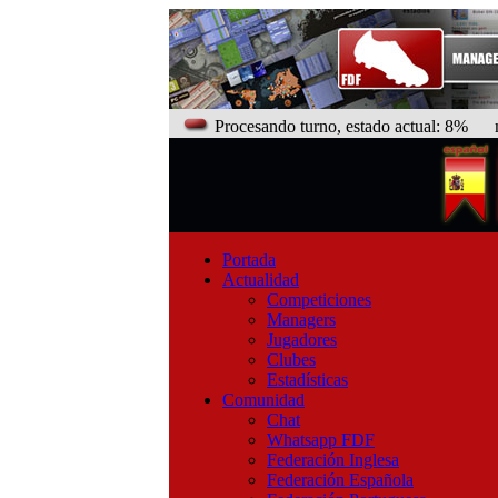
Procesando turno, estado actual: 8%
man
Portada
Actualidad
Competiciones
Managers
Jugadores
Clubes
Estadísticas
Comunidad
Chat
Whatsapp FDF
Federación Inglesa
Federación Española