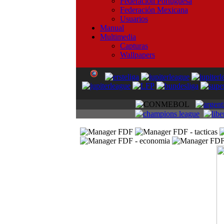
Federación Portuguesa
Federación Mexicana
Usuarios
Manual
Multimedia
Capturas
Wallpapers