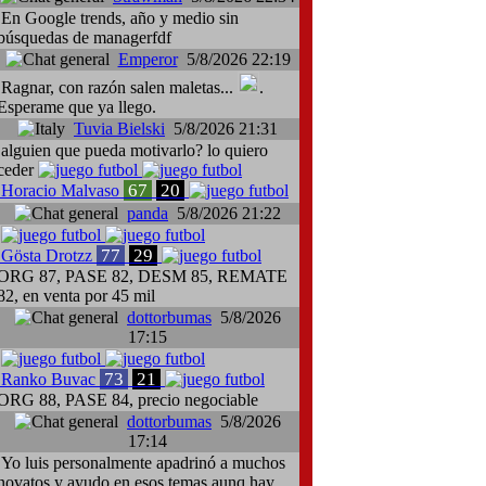
En Google trends, año y medio sin
búsquedas de managerfdf
Emperor
5/8/2026 22:19
Ragnar, con razón salen maletas...
.
Esperame que ya llego.
Tuvia Bielski
5/8/2026 21:31
alguien que pueda motivarlo? lo quiero
ceder
67
20
Horacio Malvaso
panda
5/8/2026 21:22
77
29
Gösta Drotzz
ORG 87, PASE 82, DESM 85, REMATE
82, en venta por 45 mil
dottorbumas
5/8/2026
17:15
73
21
Ranko Buvac
ORG 88, PASE 84, precio negociable
dottorbumas
5/8/2026
17:14
Yo luis personalmente apadrinó a muchos
novatos y ayudo en esos temas aunq hay