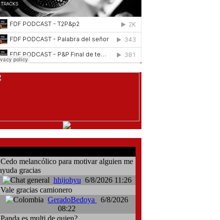
comentarios del chat
Cedo melancólico para motivar alguien me
ayuda gracias
hhijohyu
6/8/2026 11:26
Vale gracias camionero
GeradoBedoya
6/8/2026
08:22
Panda es multi de quien?