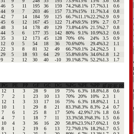
51
9
9
248
55
193
73.9%
13%
13%
3.6
0.8
46
5
11
195
36
159
74.2%
8.1%
17.7%
3.1
0.6
44
9
7
203
46
157
73.3%
15%
11.7%
3.4
0.8
42
7
14
184
59
125
66.7%
11.1%
22.2%
2.9
0.9
45
6
12
167
45
122
71.4%
9.5%
19%
2.7
0.7
48
3
14
178
49
129
73.8%
4.6%
21.5%
2.7
0.8
44
5
6
177
35
142
80%
9.1%
10.9%
3.2
0.6
35
3
12
173
45
128
70%
6%
24%
3.5
0.9
12
0
5
54
18
36
70.6%
0%
29.4%
3.2
1.1
22
3
8
81
32
49
66.7%
9.1%
24.2%
2.5
1
29
5
18
93
64
29
55.8%
9.6%
34.6%
1.8
1.2
9
2
12
30
40
-10
39.1%
8.7%
52.2%
1.3
1.7
PG
PE
PP
GF
GC
DG
%PG
%PE
%PP
gf pp
gc pp
12
1
3
28
9
19
75%
6.3%
18.8%
1.8
0.6
7
2
1
23
10
13
70%
20%
10%
2.3
1
12
1
3
33
17
16
75%
6.3%
18.8%
2.1
1.1
10
1
1
29
8
21
83.3%
8.3%
8.3%
2.4
0.7
7
6
1
25
8
17
50%
42.9%
7.1%
1.8
0.6
4
7
1
18
7
11
33.3%
58.3%
8.3%
1.5
0.6
10
4
3
36
16
20
58.8%
23.5%
17.6%
2.1
0.9
8
1
2
19
6
13
72.7%
9.1%
18.2%
1.7
0.5
12
1
2
25
5
20
80%
6.7%
13.3%
1.7
0.3