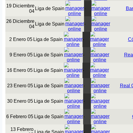
19 Diciembre
Liga de Spain
-
Bar
04
26 Diciembre
Liga de Spain
-
04
2 Enero 05
Liga de Spain
-
C
9 Enero 05
Liga de Spain
-
Rea
16 Enero 05
Liga de Spain
-
23 Enero 05
Liga de Spain
-
Real 
30 Enero 05
Liga de Spain
-
6 Febrero 05
Liga de Spain
-
13 Febrero
Liga de Spain
-