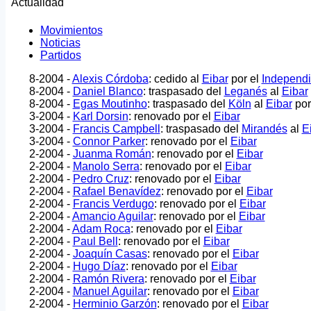
Actualidad
Movimientos
Noticias
Partidos
8-2004 -
Alexis Córdoba
: cedido al
Eibar
por el
Independi
8-2004 -
Daniel Blanco
: traspasado del
Leganés
al
Eibar
8-2004 -
Egas Moutinho
: traspasado del
Köln
al
Eibar
por
3-2004 -
Karl Dorsin
: renovado por el
Eibar
3-2004 -
Francis Campbell
: traspasado del
Mirandés
al
E
3-2004 -
Connor Parker
: renovado por el
Eibar
2-2004 -
Juanma Román
: renovado por el
Eibar
2-2004 -
Manolo Serra
: renovado por el
Eibar
2-2004 -
Pedro Cruz
: renovado por el
Eibar
2-2004 -
Rafael Benavídez
: renovado por el
Eibar
2-2004 -
Francis Verdugo
: renovado por el
Eibar
2-2004 -
Amancio Aguilar
: renovado por el
Eibar
2-2004 -
Adam Roca
: renovado por el
Eibar
2-2004 -
Paul Bell
: renovado por el
Eibar
2-2004 -
Joaquín Casas
: renovado por el
Eibar
2-2004 -
Hugo Díaz
: renovado por el
Eibar
2-2004 -
Ramón Rivera
: renovado por el
Eibar
2-2004 -
Manuel Aguilar
: renovado por el
Eibar
2-2004 -
Herminio Garzón
: renovado por el
Eibar