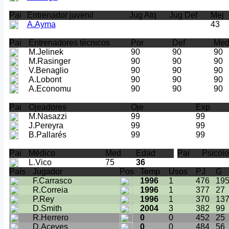
Pai
Entrenador juvenil
Jug Atq
Jug Def
Mej
A.Ayma
43
Pai
Entrenadores técnicos
Por
Def
Me
M.Jelinek
90
90
90
M.Rasinger
90
90
90
V.Benaglio
90
90
90
A.Lobont
90
90
90
A.Economu
90
90
90
Pai
Ojeadores
Oje
Exp
M.Nasazzi
99
99
J.Pereyra
99
99
B.Pallarés
99
99
Pai
Médico
Med
Edad
Pai
Psicól
L.Vico
75
36
País
Jugador
Pos
Temp
Usos
PJ
G
F.Carrasco
1996
1
476
19
R.Correia
1996
1
377
27
P.Rey
1996
1
370
13
D.Smith
2004
3
382
99
R.Herrero
0
0
452
25
D.Aceves
0
0
484
56