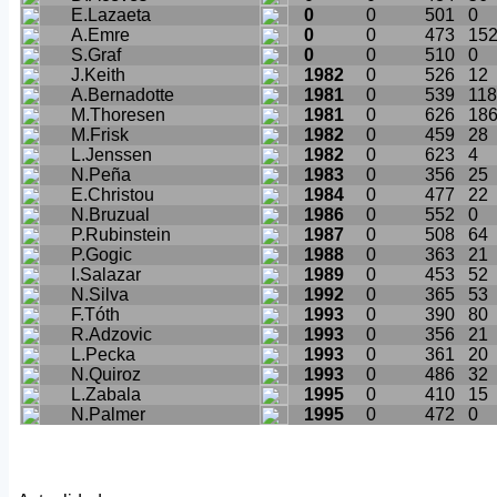
E.Lazaeta
0
0
501
0
A.Emre
0
0
473
15
S.Graf
0
0
510
0
J.Keith
1982
0
526
12
A.Bernadotte
1981
0
539
118
M.Thoresen
1981
0
626
18
M.Frisk
1982
0
459
28
L.Jenssen
1982
0
623
4
N.Peña
1983
0
356
25
E.Christou
1984
0
477
22
N.Bruzual
1986
0
552
0
P.Rubinstein
1987
0
508
64
P.Gogic
1988
0
363
21
I.Salazar
1989
0
453
52
N.Silva
1992
0
365
53
F.Tóth
1993
0
390
80
R.Adzovic
1993
0
356
21
L.Pecka
1993
0
361
20
N.Quiroz
1993
0
486
32
L.Zabala
1995
0
410
15
N.Palmer
1995
0
472
0