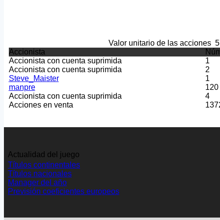
Valor unitario de las acciones
5
Accionista
Núm
Accionista con cuenta suprimida
1
Accionista con cuenta suprimida
2
Steve_Maister
1
manpre
120
Accionista con cuenta suprimida
4
Acciones en venta
137
Actualidad del juego
Títulos continentales
Títulos nacionales
Manager del año
Previsión coeficientes europeos