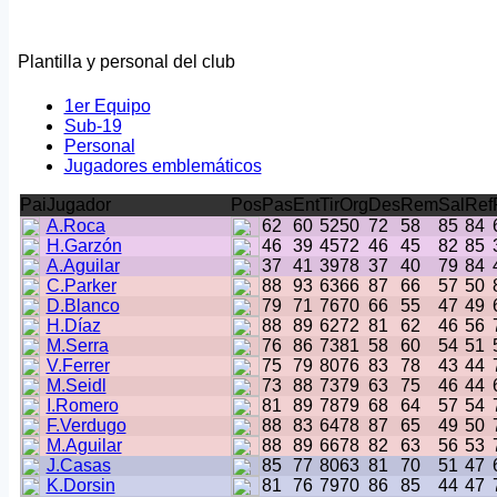
Plantilla y personal del club
1er Equipo
Sub-19
Personal
Jugadores emblemáticos
Pai
Jugador
Pos
Pas
Ent
Tir
Org
Des
Rem
Sal
Ref
A.Roca
62
60
52
50
72
58
85
84
H.Garzón
46
39
45
72
46
45
82
85
A.Aguilar
37
41
39
78
37
40
79
84
C.Parker
88
93
63
66
87
66
57
50
D.Blanco
79
71
76
70
66
55
47
49
H.Díaz
88
89
62
72
81
62
46
56
M.Serra
76
86
73
81
58
60
54
51
V.Ferrer
75
79
80
76
83
78
43
44
M.Seidl
73
88
73
79
63
75
46
44
I.Romero
81
89
78
79
68
64
57
54
F.Verdugo
88
83
64
78
87
65
49
50
M.Aguilar
88
89
66
78
82
63
56
53
J.Casas
85
77
80
63
81
70
51
47
K.Dorsin
81
76
79
70
86
85
44
47