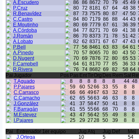
A.Escudero
86
86
86
72
70
79
45
49
P.Cruz
80
72
81
81
67
64
48
38
R.Benavídez
87
73
75
75
80
87
47
50
C.Castro
84
80
71
79
86
88
44
43
E.Moutinho
80
69
77
79
67
61
36
39
A.Córdoba
84
77
82
71
70
69
41
38
J.Román
86
70
83
73
71
78
51
42
A.Lobato
82
62
83
71
67
67
47
43
P.Bell
77
56
84
61
63
83
64
61
A.Pinedo
70
57
80
65
70
80
43
50
D.Nugent
70
69
78
76
72
80
65
53
F.Campbell
64
61
81
70
77
85
36
33
R.Rivera
76
74
86
82
69
82
58
64
Pai
Jugador
Pos
Pas
Ent
Tir
Org
Des
Rem
Sal
Re
T.Aguado
8
8
8
8
8
8
44
48
P.Pajares
59
60
52
66
33
55
8
8
C.Carrasco
66
66
49
67
63
32
8
8
C.Camacho
62
65
56
63
46
63
8
8
J.González
41
37
58
47
50
41
8
8
F.Barragán
61
55
55
66
68
70
8
8
M.Estevez
43
47
56
42
55
49
8
8
I.Pajares
25
29
27
28
50
39
8
8
Pai
Entrenador 1er equipo
Jug Atq
Jug Def
Mej
J.Ortega
10
5
54