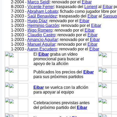
2-2004 -
Marco Seidl
: renovado por el
Eibar
8-2003 -
Vicente Ferrer
: traspasado del
Lorient
al
Eibar
po
7-2003 -
Abraham Lobato
: fichado como jugador libre por
2-2003 -
Saúl Benavídez
: traspasado del
Eibar
al
Sassuo
1-2003 -
Hugo Díaz
: renovado por el
Eibar
1-2003 -
Herminio Garzón
: renovado por el
Eibar
1-2003 -
Iñigo Romero
: renovado por el
Eibar
1-2003 -
Claudio Castro
: renovado por el
Eibar
1-2003 -
Amancio Aguilar
: renovado por el
Eibar
1-2003 -
Manuel Aguilar
: renovado por el
Eibar
1-2003 -
Aaron Escudero
: renovado por el
Eibar
El
Eibar
graba un vídeo
promocional para buscar el
apoyo de la afición
Publicados los precios del
Eibar
para sus próximos partidos
Eibar
se vuelca con la afición
para apoyar al equipo
Celebraciones previstas antes
del próximo partido del
Eibar