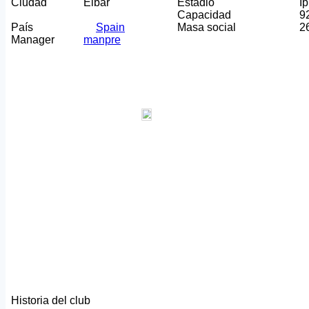
Ciudad
Eibar
Estadio
I
Capacidad
9
País
Spain
Masa social
2
Manager
manpre
Historia del club