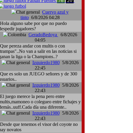
76
20
Fabian Fuentes
Cuervo azul y
tinto
6/8/2026 04:28
Hola alguno sabe por que no puedo
despedir jugadores?
GeradoBedoya
6/8/2026
04:05
Que pereza andar con multis o con
:trampas"..No van a salir en las noticias si
ganan la liga o la Champions..?
Izquierdo1980
5/8/2026
22:45
Que es solo un JUEGO señores y de 300
usuarios..
Izquierdo1980
5/8/2026
22:43
El juego merece la pena pero entre
multis,mamoneo o colegueo entre fichajes y
demás..uuff.Cada día una diferente..
Izquierdo1980
5/8/2026
22:43
Desde que tenemos el visor del coyote no
hay novatos