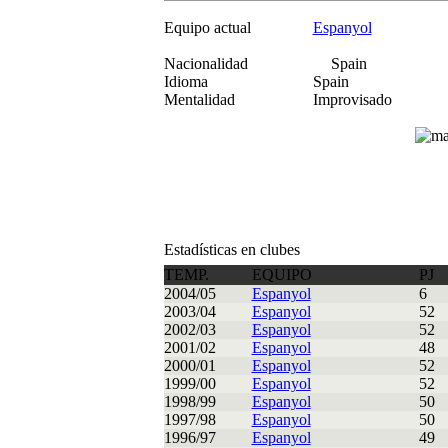
Equipo actual
Espanyol
Nacionalidad
Spain
Idioma
Spain
Mentalidad
Improvisado
Estadísticas en clubes
TEMP.
EQUIPO
PJ
2004/05
Espanyol
6
2003/04
Espanyol
52
2002/03
Espanyol
52
2001/02
Espanyol
48
2000/01
Espanyol
52
1999/00
Espanyol
52
1998/99
Espanyol
50
1997/98
Espanyol
50
1996/97
Espanyol
49