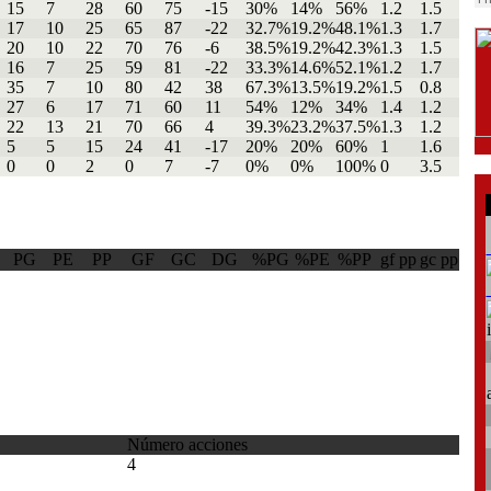
15
7
28
60
75
-15
30%
14%
56%
1.2
1.5
17
10
25
65
87
-22
32.7%
19.2%
48.1%
1.3
1.7
20
10
22
70
76
-6
38.5%
19.2%
42.3%
1.3
1.5
16
7
25
59
81
-22
33.3%
14.6%
52.1%
1.2
1.7
35
7
10
80
42
38
67.3%
13.5%
19.2%
1.5
0.8
27
6
17
71
60
11
54%
12%
34%
1.4
1.2
22
13
21
70
66
4
39.3%
23.2%
37.5%
1.3
1.2
5
5
15
24
41
-17
20%
20%
60%
1
1.6
0
0
2
0
7
-7
0%
0%
100%
0
3.5
PG
PE
PP
GF
GC
DG
%PG
%PE
%PP
gf pp
gc pp
Número acciones
4