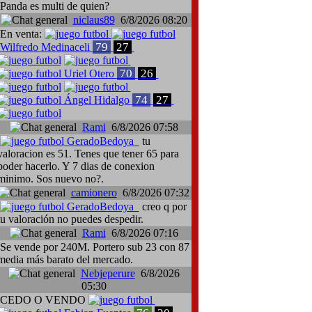
Panda es multi de quien?
niclaus89
6/8/2026 08:20
En venta:
79
27
Wilfredo Medinaceli
70
26
Uriel Otero
74
27
Ángel Hidalgo
Rami
6/8/2026 07:58
GeradoBedoya
tu
valoracion es 51. Tenes que tener 65 para
poder hacerlo. Y 7 dias de conexion
minimo. Sos nuevo no?.
camionero
6/8/2026 07:32
GeradoBedoya
creo q por
tu valoración no puedes despedir.
Rami
6/8/2026 07:16
Se vende por 240M. Portero sub 23 con 87
media más barato del mercado.
Nebjeperure
6/8/2026
05:30
CEDO O VENDO