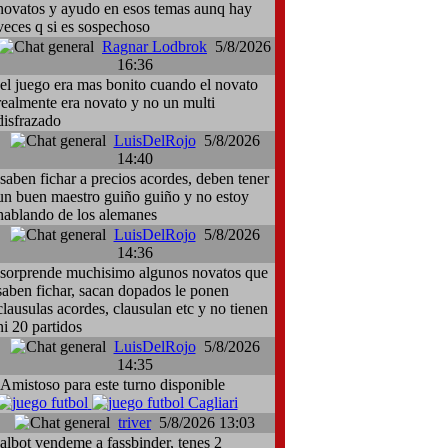
novatos y ayudo en esos temas aunq hay
veces q si es sospechoso
Ragnar Lodbrok
5/8/2026
16:36
el juego era mas bonito cuando el novato
realmente era novato y no un multi
disfrazado
LuisDelRojo
5/8/2026
14:40
saben fichar a precios acordes, deben tener
un buen maestro guiño guiño y no estoy
hablando de los alemanes
LuisDelRojo
5/8/2026
14:36
sorprende muchisimo algunos novatos que
saben fichar, sacan dopados le ponen
clausulas acordes, clausulan etc y no tienen
ni 20 partidos
LuisDelRojo
5/8/2026
14:35
Amistoso para este turno disponible
Cagliari
triver
5/8/2026 13:03
albot vendeme a fassbinder, tenes 2