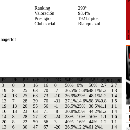
Fe
Ranking
293º
Valoración
98.4%
Prestigio
19212 ptos
Club social
Blanquiazul
Ho
Ho
PG
PE
PP
GF
GC
DG
%PG
%PE
%PP
gf pp
gc pp
3
0
3
16
16
0
50%
0%
50%
2.7
2.7
19
8
25
63
70
-7
36.5%
15.4%
48.1%
1.2
1.3
14
13
25
63
73
-10
26.9%
25%
48.1%
1.2
1.4
13
7
28
39
70
-31
27.1%
14.6%
58.3%
0.8
1.5
19
13
20
55
56
-1
36.5%
25%
38.5%
1.1
1.1
16
13
23
63
71
-8
30.8%
25%
44.2%
1.2
1.4
14
8
28
57
81
-24
28%
16%
56%
1.1
1.6
20
8
22
59
56
3
40%
16%
44%
1.2
1.1
13
6
30
47
67
-20
26.5%
12.2%
61.2%
1
1.4