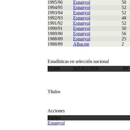
1995/96
Espanyol
50
1994/95
Espanyol
52
1993/94
Espanyol
52
1992/93
Espanyol
48
1991/92
Espanyol
52
1990/91
Espanyol
50
1989/90
Espanyol
56
1988/89
Espanyol
25
1988/89
Albacete
2
Estadísticas en selección nacional
TEMP.
SELECCIÓN
PJ
Títulos
Acciones
Equipo
Espanyol