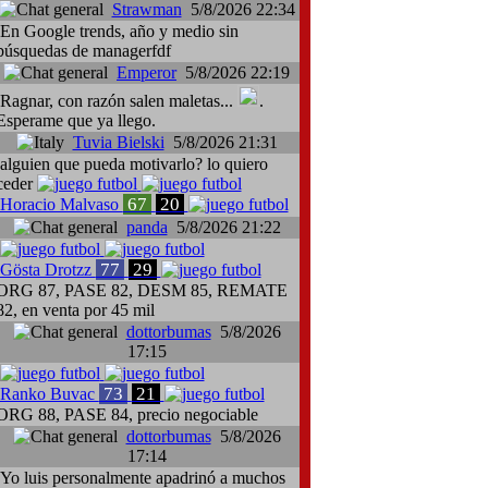
Strawman
5/8/2026 22:34
En Google trends, año y medio sin
búsquedas de managerfdf
Emperor
5/8/2026 22:19
Ragnar, con razón salen maletas...
.
Esperame que ya llego.
Tuvia Bielski
5/8/2026 21:31
alguien que pueda motivarlo? lo quiero
ceder
67
20
Horacio Malvaso
panda
5/8/2026 21:22
77
29
Gösta Drotzz
ORG 87, PASE 82, DESM 85, REMATE
82, en venta por 45 mil
dottorbumas
5/8/2026
17:15
73
21
Ranko Buvac
ORG 88, PASE 84, precio negociable
dottorbumas
5/8/2026
17:14
Yo luis personalmente apadrinó a muchos