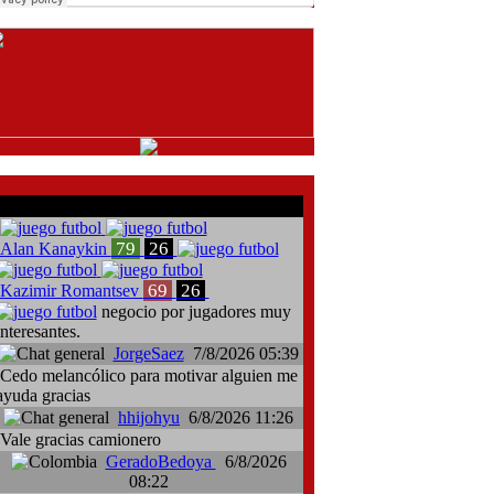
comentarios del chat
79
26
Alan Kanaykin
69
26
Kazimir Romantsev
negocio por jugadores muy
interesantes.
JorgeSaez
7/8/2026 05:39
Cedo melancólico para motivar alguien me
ayuda gracias
hhijohyu
6/8/2026 11:26
Vale gracias camionero
GeradoBedoya
6/8/2026
08:22