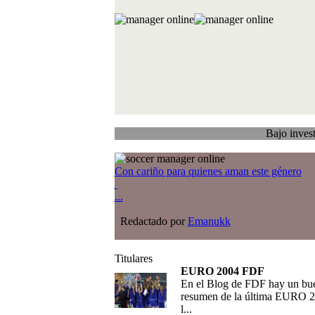
Bajo investigación
T
Con cariño para quienes aman este género
...
Redactado por
Emanukk
Titulares
EURO 2004 FDF
En el Blog de FDF hay un bu
resumen de la última EURO 2
l...