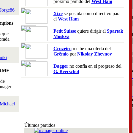
próximo partido del
West Ham
Jorge86
Xixe
se postula como directivo para
el
West Ham
mpions
Petit Suisse
quiere dirigir al
Spartak
o que
Moskva
orada
Cruzeiro
recibe una oferta del
Grêmio
por
Nikolay Zhevnov
niki
Dagger
no confía en el progreso del
RME
G. Beerschot
nde
anager
Michael
Últimos partidos