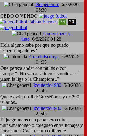
Nebjeperure
6/8/2026
05:30
CEDO O VENDO
76
20
Fabian Fuentes
Cuervo azul y
tinto
6/8/2026 04:28
Hola alguno sabe por que no puedo
despedir jugadores?
GeradoBedoya
6/8/2026
04:05
Que pereza andar con multis o con
:trampas"..No van a salir en las noticias si
ganan la liga o la Champions..?
Izquierdo1980
5/8/2026
22:45
Que es solo un JUEGO señores y de 300
usuarios..
Izquierdo1980
5/8/2026
22:43
El juego merece la pena pero entre
multis,mamoneo o colegueo entre fichajes y
demás..uuff.Cada día una diferente..