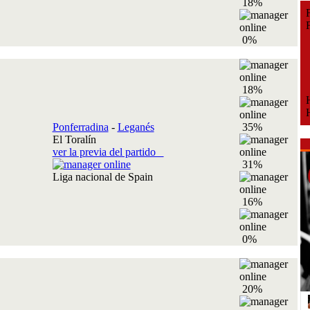
18%
Fe
Fe
0%
18%
H
H
Ponferradina
-
Leganés
35%
El Toralín
ver la previa del partido
31%
Liga nacional de Spain
16%
0%
20%