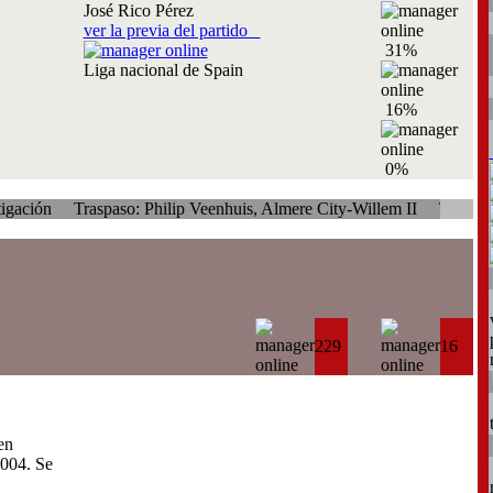
José Rico Pérez
ver la previa del partido
31%
Liga nacional de Spain
16%
0%
raspaso: Philip Veenhuis, Almere City-Willem II
Traspaso: Neil Ba
229
16
en
004. Se