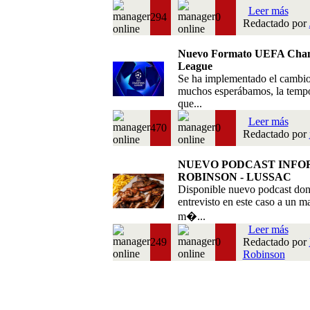
Leer más
294
0
Redactado por
Nuevo Formato UEFA Cha
League
Se ha implementado el cambi
muchos esperábamos, la temp
que...
Leer más
470
0
Redactado por
NUEVO PODCAST INFO
ROBINSON - LUSSAC
Disponible nuevo podcast do
entrevisto en este caso a un m
m�...
Leer más
249
0
Redactado por
Robinson