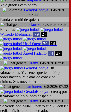
hhijohyu
6/8/2026 11:26
Vale gracias camionero
GeradoBedoya
6/8/2026
08:22
Panda es multi de quien?
niclaus89
6/8/2026 08:20
En venta:
79
27
Wilfredo Medinaceli
70
26
Uriel Otero
rker, Rotherham United-Liverpool
Traspaso: Giampieri Cusinato, Cá
74
27
Ángel Hidalgo
Rami
6/8/2026 07:58
GeradoBedoya
tu
valoracion es 51. Tenes que tener 65 para
poder hacerlo. Y 7 dias de conexion
minimo. Sos nuevo no?.
camionero
6/8/2026 07:32
GeradoBedoya
creo q por
tu valoración no puedes despedir.
Rami
6/8/2026 07:16
Se vende por 240M. Portero sub 23 con 87
media más barato del mercado.