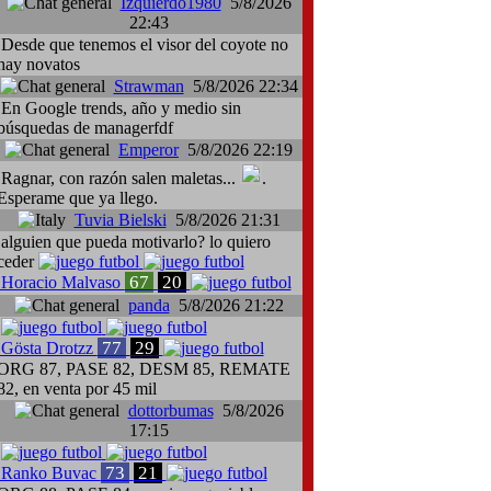
Izquierdo1980
5/8/2026
22:43
Desde que tenemos el visor del coyote no
hay novatos
Strawman
5/8/2026 22:34
En Google trends, año y medio sin
búsquedas de managerfdf
Emperor
5/8/2026 22:19
Ragnar, con razón salen maletas...
.
Esperame que ya llego.
Tuvia Bielski
5/8/2026 21:31
alguien que pueda motivarlo? lo quiero
ceder
67
20
Horacio Malvaso
panda
5/8/2026 21:22
77
29
Gösta Drotzz
ORG 87, PASE 82, DESM 85, REMATE
82, en venta por 45 mil
dottorbumas
5/8/2026
17:15
73
21
Ranko Buvac