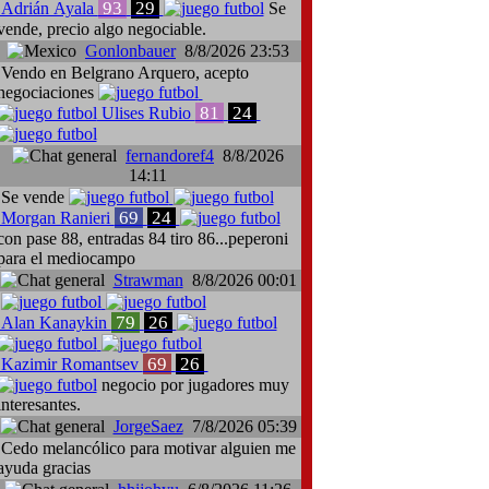
93
29
Adrián Ayala
Se
vende, precio algo negociable.
Gonlonbauer
8/8/2026 23:53
Vendo en Belgrano Arquero, acepto
negociaciones
81
24
Ulises Rubio
fernandoref4
8/8/2026
14:11
Se vende
69
24
Morgan Ranieri
con pase 88, entradas 84 tiro 86...peperoni
para el mediocampo
Strawman
8/8/2026 00:01
79
26
Alan Kanaykin
69
26
Kazimir Romantsev
negocio por jugadores muy
interesantes.
JorgeSaez
7/8/2026 05:39
Cedo melancólico para motivar alguien me
ayuda gracias