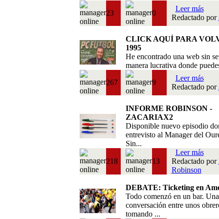
Leer más
23
0
Redactado por
CLICK AQUÍ PARA VOL
1995
He encontrado una web sin se
manera lucrativa donde puedes 
Leer más
267
9
Redactado por
INFORME ROBINSON -
ZACARIAX2
Disponible nuevo episodio do
entrevisto al Manager del Our
Sin...
Leer más
218
13
Redactado por
Robinson
DEBATE: Ticketing en Amé
Todo comenzó en un bar. Una
conversación entre unos obrer
tomando ...