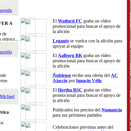
sergifa
El
Watford FC
graba un vídeo
VER A
promocional para buscar el apoyo de
la afición
r de
retroce...
Leganés
se vuelca con la afición para
apoyar al equipo
sergifa
El
Aalborg BK
graba un vídeo
promocional para buscar el apoyo de
la afición
nde
Ñublense
recibe una oferta del
AC
ense.
Ajaccio
por
Ignacio Véliz
El
Hertha BSC
graba un vídeo
promocional para buscar el apoyo de
Michael
la afición
Publicados los precios del
Numancia
rica
para sus próximos partidos
os
Celebraciones previstas antes del