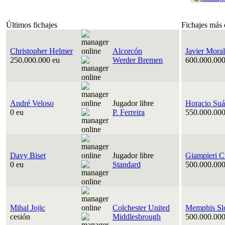
Últimos fichajes
Fichajes más 
Christopher Helmer
Alcorcón
Javier Moral
250.000.000 eu
Werder Bremen
600.000.000
André Veloso
Jugador libre
Horacio Suá
0 eu
P. Ferreira
550.000.000
Davy Biset
Jugador libre
Giampieri C
0 eu
Standard
500.000.000
Mihal Jojic
Colchester United
Memphis Sl
cesión
Middlesbrough
500.000.000