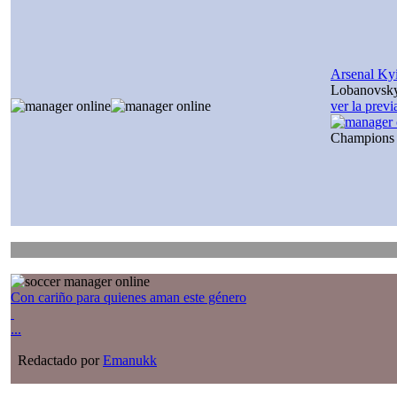
Arsenal Ky
Lobanovsk
ver la prev
Champions
Con cariño para quienes aman este género
...
Redactado por
Emanukk