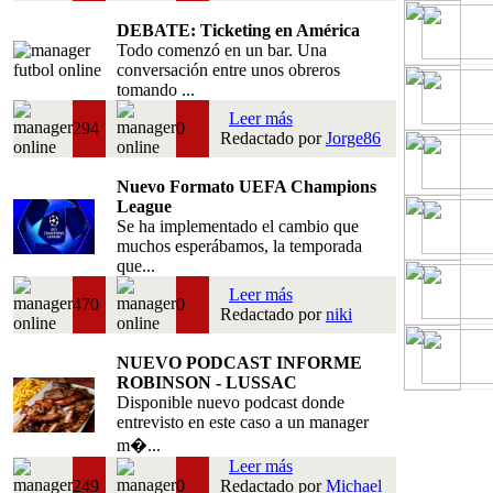
DEBATE: Ticketing en América
Todo comenzó en un bar. Una
conversación entre unos obreros
tomando ...
Leer más
294
0
Redactado por
Jorge86
Nuevo Formato UEFA Champions
League
Se ha implementado el cambio que
muchos esperábamos, la temporada
que...
Leer más
470
0
Redactado por
niki
NUEVO PODCAST INFORME
ROBINSON - LUSSAC
Disponible nuevo podcast donde
entrevisto en este caso a un manager
m�...
Leer más
249
0
Redactado por
Michael