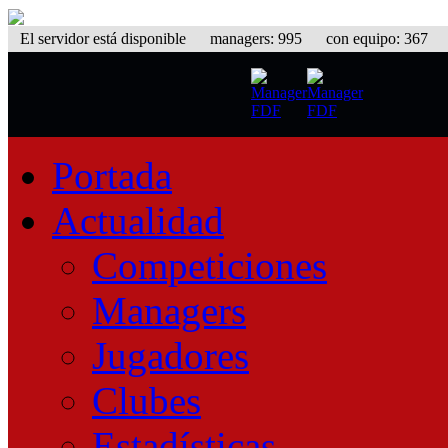
El servidor está disponible
managers: 995 con equipo: 367 equ
Portada
Actualidad
Competiciones
Managers
Jugadores
Clubes
Estadísticas