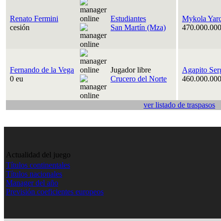
Renato Fermini
Estudiantes
Mykola Yar
cesión
San Martín (Mza)
470.000.000
Fernando de la Vega
Jugador libre
Agapito Ser
0 eu
Crucero del Norte
460.000.000
ver listado de traspasos
Actualidad del juego
Títulos continentales
Títulos nacionales
Manager del año
Previsión coeficientes europeos