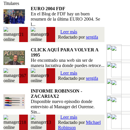
Titulares
EURO 2004 FDF
En el Blog de FDF hay un buen
resumen de la última EURO 2004. Se
l...
Leer más
21
0
Redactado por
sergifa
CLICK AQUÍ PARA VOLVER A
1995
He encontrado una web sin ser de
manera lucrativa donde puedes retroce...
Leer más
267
9
Redactado por
sergifa
INFORME ROBINSON -
ZACARIAX2
Disponible nuevo episodio donde
entrevisto al Manager del Ourense.
Sin...
Leer más
218
13
Redactado por
Michael
Robinson