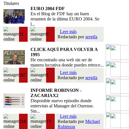
Titulares
EURO 2004 FDF
En el Blog de FDF hay un buen
resumen de la última EURO 2004. Se
l...
Leer más
21
0
Redactado por
sergifa
CLICK AQUÍ PARA VOLVER A
1995
He encontrado una web sin ser de
manera lucrativa donde puedes retroce...
Leer más
267
9
Redactado por
sergifa
INFORME ROBINSON -
ZACARIAX2
Disponible nuevo episodio donde
entrevisto al Manager del Ourense.
Sin...
Leer más
218
13
Redactado por
Michael
Robinson