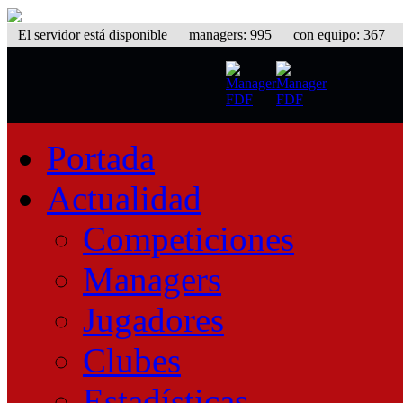
El servidor está disponible
managers: 995 con equipo: 367 equ
Portada
Actualidad
Competiciones
Managers
Jugadores
Clubes
Estadísticas