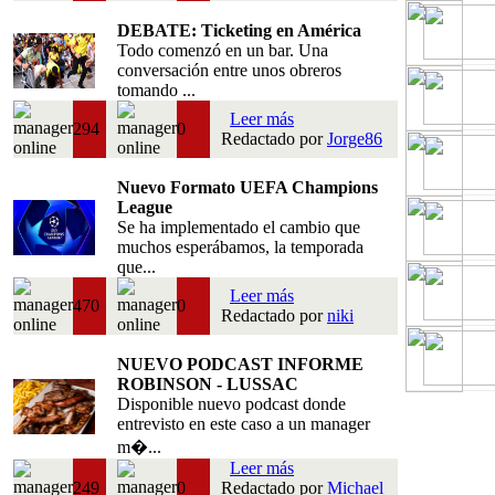
DEBATE: Ticketing en América
Todo comenzó en un bar. Una
conversación entre unos obreros
tomando ...
Leer más
294
0
Redactado por
Jorge86
Nuevo Formato UEFA Champions
League
Se ha implementado el cambio que
muchos esperábamos, la temporada
que...
Leer más
470
0
Redactado por
niki
NUEVO PODCAST INFORME
ROBINSON - LUSSAC
Disponible nuevo podcast donde
entrevisto en este caso a un manager
m�...
Leer más
249
0
Redactado por
Michael