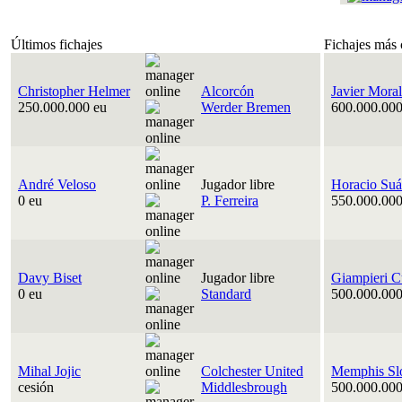
Últimos fichajes
Fichajes más 
Christopher Helmer
Alcorcón
Javier Moral
250.000.000 eu
Werder Bremen
600.000.000
André Veloso
Jugador libre
Horacio Suá
0 eu
P. Ferreira
550.000.000
Davy Biset
Jugador libre
Giampieri C
0 eu
Standard
500.000.000
Mihal Jojic
Colchester United
Memphis Sl
cesión
Middlesbrough
500.000.000