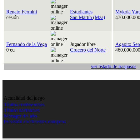
Renato Fermini
Estudiantes
Mykola Yar
cesión
San Martín (Mza)
470.000.000
Fernando de la Vega
Jugador libre
Agapito Ser
0 eu
Crucero del Norte
460.000.000
ver listado de traspasos
Actualidad del juego
Títulos continentales
Títulos nacionales
Manager del año
Previsión coeficientes europeos