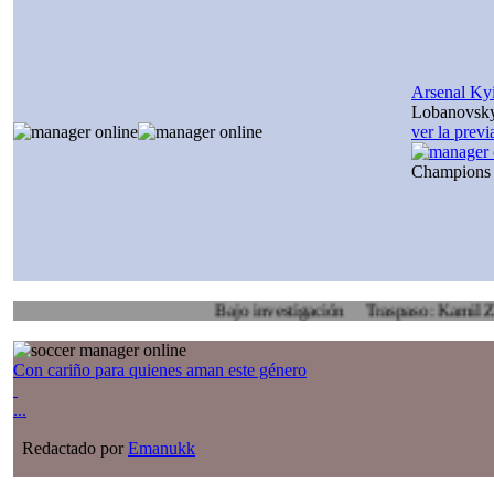
Arsenal Ky
Lobanovsk
ver la prev
Champions
Bajo investigación
Traspaso: Kamil Zoidl, Vol
Con cariño para quienes aman este género
...
Redactado por
Emanukk