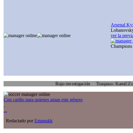
Arsenal Ky
Lobanovsk
ver la prev
Champions
Bajo investigación
Traspaso: Kamil Zoidl, Volyn
Con cariño para quienes aman este género
...
Redactado por
Emanukk