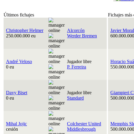
Últimos fichajes
Fichajes más 
Christopher Helmer
Alcorcón
Javier Moral
250.000.000 eu
Werder Bremen
600.000.000
André Veloso
Jugador libre
Horacio Suá
0 eu
P. Ferreira
550.000.000
Davy Biset
Jugador libre
Giampieri C
0 eu
Standard
500.000.000
Mihal Jojic
Colchester United
Memphis Sl
cesión
Middlesbrough
500.000.000