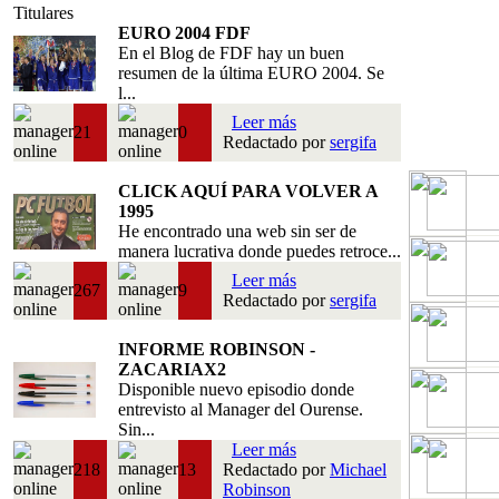
Titulares
EURO 2004 FDF
En el Blog de FDF hay un buen
resumen de la última EURO 2004. Se
l...
Leer más
21
0
Redactado por
sergifa
CLICK AQUÍ PARA VOLVER A
1995
He encontrado una web sin ser de
manera lucrativa donde puedes retroce...
Leer más
267
9
Redactado por
sergifa
INFORME ROBINSON -
ZACARIAX2
Disponible nuevo episodio donde
entrevisto al Manager del Ourense.
Sin...
Leer más
218
13
Redactado por
Michael
Robinson