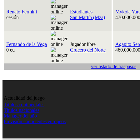
Renato Fermini
Estudiantes
Mykola Yar
cesión
San Martín (Mza)
470.000.000
Fernando de la Vega
Jugador libre
Agapito Ser
0 eu
Crucero del Norte
460.000.000
ver listado de traspasos
Actualidad del juego
Títulos continentales
Títulos nacionales
Manager del año
Previsión coeficientes europeos