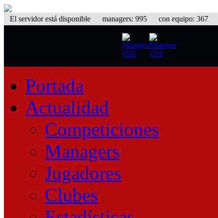
El servidor está disponible
managers: 995 con equipo: 367 equ
Portada
Actualidad
Competiciones
Managers
Jugadores
Clubes
Estadísticas