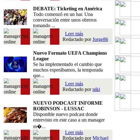
DEBATE: Ticketing en América
Todo comenzó en un bar. Una
conversación entre unos obreros
tomando ...
Leer más
294
0
Redactado por
Jorge86
Nuevo Formato UEFA Champions
League
Se ha implementado el cambio que
muchos esperábamos, la temporada
que...
Leer más
470
0
Redactado por
niki
NUEVO PODCAST INFORME
ROBINSON - LUSSAC
Disponible nuevo podcast donde
entrevisto en este caso a un manager
m�...
Leer más
249
0
Redactado por
Michael