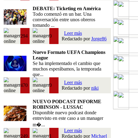
DEBATE: Ticketing en América
Todo comenzó en un bar. Una
conversación entre unos obreros
tomando ...
Leer más
294
0
Redactado por
Jorge86
Nuevo Formato UEFA Champions
League
Se ha implementado el cambio que
muchos esperábamos, la temporada
que...
Leer más
470
0
Redactado por
niki
NUEVO PODCAST INFORME
ROBINSON - LUSSAC
Disponible nuevo podcast donde
entrevisto en este caso a un manager
m�...
Leer más
249
1
Redactado por
Michael