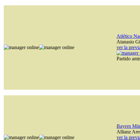
Atlético Na
Atanasio Gi
ver la prev
Partido am
Bayern Mü
Allianz Are
ver la prev