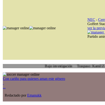
NEC
-
Cerr
Goffert Sta
ver la prev
Partido am
Bajo investigación
Traspaso: Kamil Zoidl, Voly
Con cariño para quienes aman este género
...
Redactado por
Emanukk