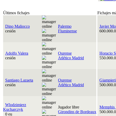
Últimos fichajes
Fichajes m
Dino Maliocco
Palermo
Javier Mo
cesión
Fluminense
600.000.0
Adolfo Valera
Ourense
Horacio S
cesión
Atlético Madrid
550.000.0
Santiago Lazaeta
Ourense
Giampieri
cesión
Atlético Madrid
500.000.0
Wlodzimierz
Jugador libre
Memphis 
Kucharczyk
Girondins de Bordeaux
500.000.0
0 eu