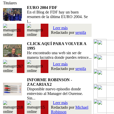
Titulares
EURO 2004 FDF
En el Blog de FDF hay un buen
resumen de la última EURO 2004. Se
l...
Leer más
21
0
Redactado por
sergifa
CLICK AQUÍ PARA VOLVER A
1995
He encontrado una web sin ser de
manera lucrativa donde puedes retroce...
Leer más
267
9
Redactado por
sergifa
INFORME ROBINSON -
ZACARIAX2
Disponible nuevo episodio donde
entrevisto al Manager del Ourense.
Sin...
Leer más
218
15
Redactado por
Michael
Robinson