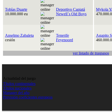
Tobías Duarte
Deportivo Capiatá
Mykola Y
10.000.000 eu
Newell´s Old Boys
470.000.0
Anselmo Zabaleta
Tenerife
Agapito S
cesión
Feyenoord
460.000.0
ver listado de traspasos
Actualidad del juego
Títulos continentales
Títulos nacionales
Manager del año
Previsión coeficientes europeos