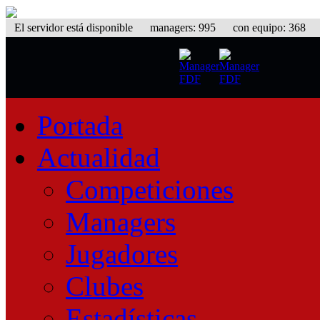
El servidor está disponible
managers: 995 con equipo: 368 equ
Portada
Actualidad
Competiciones
Managers
Jugadores
Clubes
Estadísticas