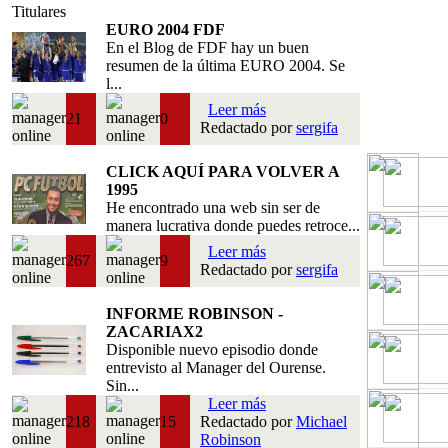
Titulares
EURO 2004 FDF
En el Blog de FDF hay un buen
resumen de la última EURO 2004. Se
l...
Leer más
21
0
Redactado por
sergifa
CLICK AQUÍ PARA VOLVER A
1995
He encontrado una web sin ser de
manera lucrativa donde puedes retroce...
Leer más
267
9
Redactado por
sergifa
INFORME ROBINSON -
ZACARIAX2
Disponible nuevo episodio donde
entrevisto al Manager del Ourense.
Sin...
Leer más
218
15
Redactado por
Michael
Robinson