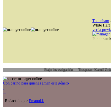
Tottenham
White Hart
ver la prev
Partido am
Bajo investigación
Traspaso: Kamil Zoidl, Volyn 
Con cariño para quienes aman este género
...
Redactado por
Emanukk