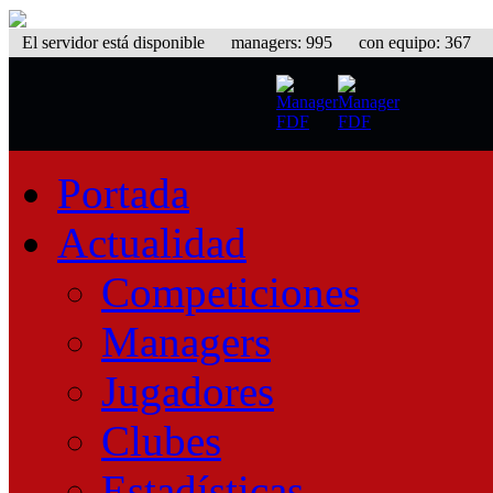
El servidor está disponible
managers: 995 con equipo: 367 equ
Portada
Actualidad
Competiciones
Managers
Jugadores
Clubes
Estadísticas