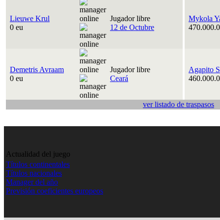
Lieuwe Krul
Jugador libre
Mykola Y
0 eu
12 de Octubre
470.000.0
Demetris Avraam
Jugador libre
Agapito S
0 eu
Ceará
460.000.0
ver listado de traspasos
Actualidad del juego
Títulos continentales
Títulos nacionales
Manager del año
Previsión coeficientes europeos