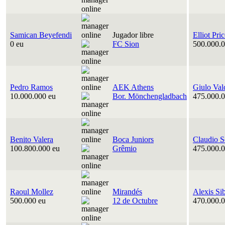
Samican Beyefendi
Jugador libre
Elliot Pri
0 eu
FC Sion
500.000.0
Pedro Ramos
AEK Athens
Giulo Val
10.000.000 eu
Bor. Mönchengladbach
475.000.0
Benito Valera
Boca Juniors
Claudio S
100.800.000 eu
Grêmio
475.000.0
Raoul Mollez
Mirandés
Alexis Si
500.000 eu
12 de Octubre
470.000.0