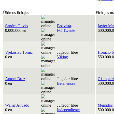
Últimos fichajes
Fichajes m
Sandro Olivio
Boavista
Javier Mo
9.000.000 eu
FC Twente
600.000.0
Vjekoslav Tomic
Jugador libre
Horacio S
0 eu
Viking
550.000.0
Antoni Broz
Jugador libre
Giampieri
0 eu
Belenenses
500.000.0
Walter Aguado
Jugador libre
Memphis 
0 eu
Independiente
500.000.0