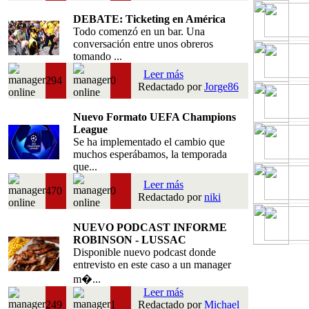
DEBATE: Ticketing en América
Todo comenzó en un bar. Una
conversación entre unos obreros
tomando ...
Leer más
294
0
Redactado por
Jorge86
Nuevo Formato UEFA Champions
League
Se ha implementado el cambio que
muchos esperábamos, la temporada
que...
Leer más
470
0
Redactado por
niki
NUEVO PODCAST INFORME
ROBINSON - LUSSAC
Disponible nuevo podcast donde
entrevisto en este caso a un manager
m�...
Leer más
249
1
Redactado por
Michael