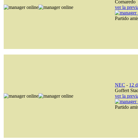
Cornaredo
ver la prev
Partido am
NEC
-
12 d
Goffert Sta
ver la prev
Partido am