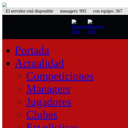
El servidor está disponible
managers: 995 con equipo: 367 equ
Portada
Actualidad
Competiciones
Managers
Jugadores
Clubes
Estadísticas