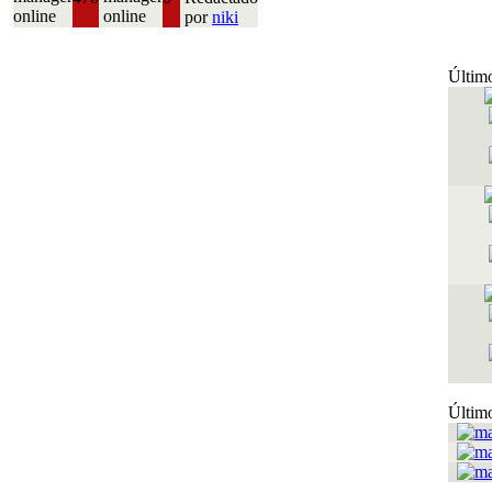
por
niki
Último
Último