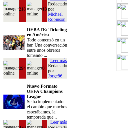
Redactado
218
13
por
Michael
Robinson
DEBATE: Ticketing
en América
Todo comenzó en un
bar. Una conversación
entre unos obreros
tomando ...
Leer más
Redactado
294
0
por
Jorge86
Nuevo Formato
UEFA Champions
League
Se ha implementado
el cambio que muchos
esperábamos, la
temporada que...
Leer más
470
0
Redactado