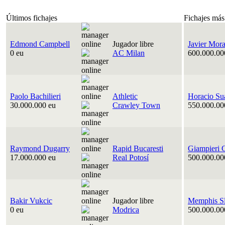
Últimos fichajes
Fichajes más
Edmond Campbell
Jugador libre
Javier Mora
0 eu
AC Milan
600.000.00
Paolo Bachilieri
Athletic
Horacio Su
30.000.000 eu
Crawley Town
550.000.00
Raymond Dugarry
Rapid Bucaresti
Giampieri 
17.000.000 eu
Real Potosí
500.000.00
Bakir Vukcic
Jugador libre
Memphis Sl
0 eu
Modrica
500.000.00