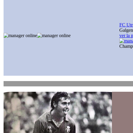
FC Utr
Galge
ver la 
Champ