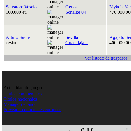
Salvatore Vescio
Genoa
Mykola Ya
100.000 eu
Schalke 04
470.000.00
Arturo Sucre
Sevilla
Agapito Se
cesión
Guadalajara
460.000.00
ver listado de traspasos
Actualidad del juego
Títulos continentales
Títulos nacionales
Manager del año
Previsión coeficientes europeos