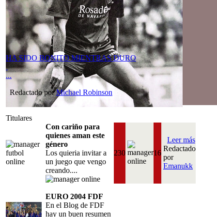
HA SIDO BONITO MIENTRAS DURO
...
Redactado por
Michael Robinson
Titulares
Con cariño para
quienes aman este
Leer más
género
Redactado
Los quieria invitar a
230
16
por
un juego que vengo
Emanukk
creando....
EURO 2004 FDF
En el Blog de FDF
hay un buen resumen