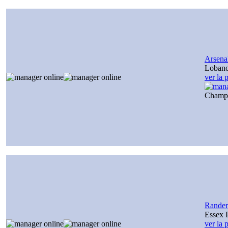
Arsena
Loban
ver la 
Champ
Rander
Essex 
ver la 