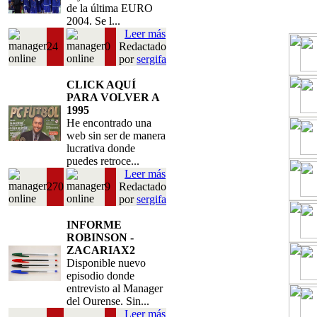
de la última EURO
2004. Se l...
Leer más
24
0
Redactado
por
sergifa
CLICK AQUÍ
PARA VOLVER A
1995
He encontrado una
web sin ser de manera
lucrativa donde
puedes retroce...
Leer más
270
9
Redactado
por
sergifa
INFORME
ROBINSON -
ZACARIAX2
Disponible nuevo
episodio donde
entrevisto al Manager
del Ourense. Sin...
Leer más