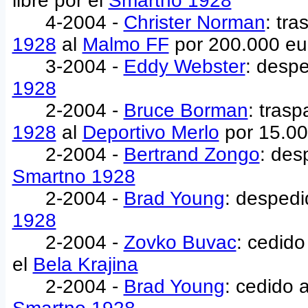
libre por el
Smartno 1928
4-2004 -
Christer Norman
: tr
1928
al
Malmo FF
por 200.000 eu
3-2004 -
Eddy Webster
: despe
1928
2-2004 -
Bruce Borman
: tras
1928
al
Deportivo Merlo
por 15.00
2-2004 -
Bertrand Zongo
: des
Smartno 1928
2-2004 -
Brad Young
: despedi
1928
2-2004 -
Zovko Buvac
: cedido
el
Bela Krajina
2-2004 -
Brad Young
: cedido 