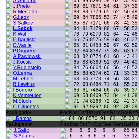
A.Gallardo
65
89
82
80
58
62
35
46
J.Prieto
69
81
76
71
54
61
37
39
R.Mercado
88
88
77
79
65
62
50
48
G.Leoz
69
84
78
65
53
74
45
49
S.Salkov
65
87
71
71
66
78
42
35
L.Sebok
84
81
71
79
88
67
58
52
K.Wolf
76
79
62
79
81
64
42
46
E.Bautista
65
75
85
76
59
68
46
37
D.Vasile
65
81
84
58
59
67
62
59
P.Dagano
92
84
83
87
79
85
63
67
A.Pawlowski
63
82
87
74
61
68
43
41
J.Kocsis
65
83
63
69
51
69
46
40
Y.Rubinstein
84
76
66
64
66
56
48
52
O.Lerma
65
88
63
74
62
71
33
33
M.Lehner
63
64
77
73
74
56
34
31
B.Lewitus
72
68
84
84
71
61
55
36
I.Borrero
66
61
74
64
66
76
35
37
K.Vermeulen
69
58
84
69
73
84
41
38
M.Stoch
71
74
81
66
72
82
42
37
C.Cifuentes
91
92
92
92
86
92
39
39
Pai
Jugador
Pos
Pas
Ent
Tir
Org
Des
Rem
Sal
Ref
I.Ramos
84
86
85
70
91
82
35
33
Pai
Jugador
Pos
Pas
Ent
Tir
Org
Des
Rem
Sal
Re
J.Galic
6
6
6
6
6
6
65
64
S.Adams
6
6
6
6
6
6
35
12