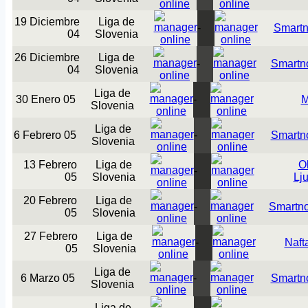
19 Diciembre
Liga de
-
Smartn
04
Slovenia
26 Diciembre
Liga de
-
Smartn
04
Slovenia
Liga de
30 Enero 05
-
M
Slovenia
Liga de
6 Febrero 05
-
Smartn
Slovenia
13 Febrero
Liga de
O
-
05
Slovenia
Lj
20 Febrero
Liga de
-
Smartn
05
Slovenia
27 Febrero
Liga de
-
Naft
05
Slovenia
Liga de
6 Marzo 05
-
Smartn
Slovenia
Liga de