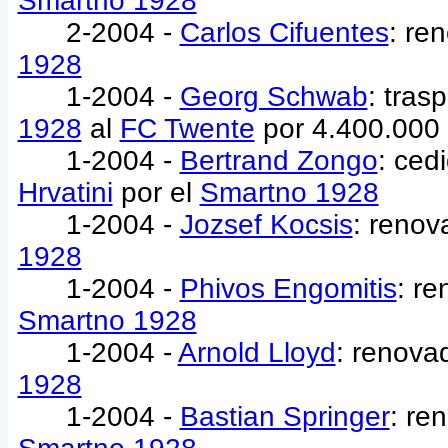
Smartno 1928
2-2004 -
Carlos Cifuentes
: re
1928
1-2004 -
Georg Schwab
: tras
1928
al
FC Twente
por 4.400.000
1-2004 -
Bertrand Zongo
: ced
Hrvatini
por el
Smartno 1928
1-2004 -
Jozsef Kocsis
: renov
1928
1-2004 -
Phivos Engomitis
: re
Smartno 1928
1-2004 -
Arnold Lloyd
: renova
1928
1-2004 -
Bastian Springer
: re