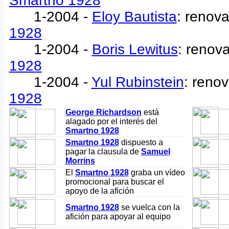
Smartno 1928
1-2004 -
Eloy Bautista
: renov
1928
1-2004 -
Boris Lewitus
: renov
1928
1-2004 -
Yul Rubinstein
: reno
1928
George Richardson
está
alagado por el interés del
Smartno 1928
Smartno 1928
dispuesto a
pagar la clausula de
Samuel
Morrins
El
Smartno 1928
graba un vídeo
promocional para buscar el
apoyo de la afición
Smartno 1928
se vuelca con la
afición para apoyar al equipo