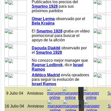
Publicados los precios del
Smartno 1928
para sus
próximos partidos
Omar Lerma
observado por el
Bela Krajina
El
Smartno 1928
graba un vídeo
promocional para buscar el
apoyo de la afición
Daouda Diakité
observado por
el
Smartno 1928
No conozco mejor manager que
Ragnar Lodbrok
, dice
Israel
Ramos
Atlético Madrid
envía ojeadores
para seguir la evolución de
Israel Ramos
9 Julio 04
Amistoso
1
S
16 Julio 04
Amistoso
0
S