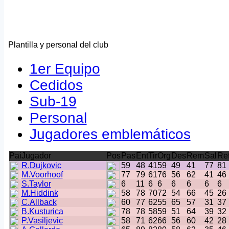
Plantilla y personal del club
1er Equipo
Cedidos
Sub-19
Personal
Jugadores emblemáticos
Pai
Jugador
Pos
Pas
Ent
Tir
Org
Des
Rem
Sal
Re
R.Dujkovic
59
48
41
59
49
41
77
81
M.Voorhoof
77
79
61
76
56
62
41
46
S.Taylor
6
11
6
6
6
6
6
6
M.Hiddink
58
78
70
72
54
66
45
26
C.Allback
60
77
62
55
65
57
31
37
B.Kusturica
78
78
58
59
51
64
39
32
P.Vasiljevic
58
71
62
66
56
60
42
28