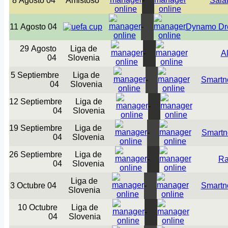
8 Agosto 04
Amistoso
-
Sala
11 Agosto 04
-
Dynamo Dr
29 Agosto
Liga de
-
Al
04
Slovenia
5 Septiembre
Liga de
-
Smartn
04
Slovenia
12 Septiembre
Liga de
-
04
Slovenia
19 Septiembre
Liga de
-
Smartn
04
Slovenia
26 Septiembre
Liga de
-
Ra
04
Slovenia
Liga de
3 Octubre 04
-
Smartn
Slovenia
10 Octubre
Liga de
-
04
Slovenia