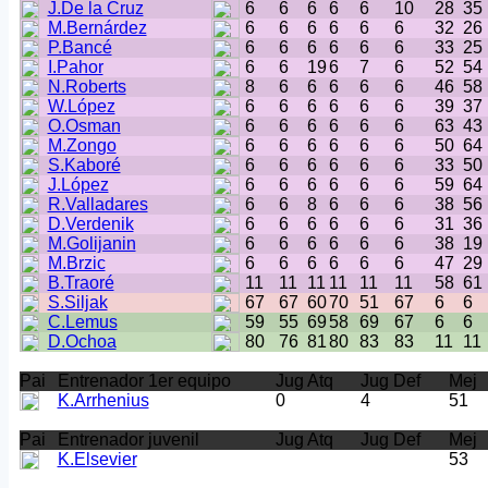
J.De la Cruz
6
6
6
6
6
10
28
35
M.Bernárdez
6
6
6
6
6
6
32
26
P.Bancé
6
6
6
6
6
6
33
25
I.Pahor
6
6
19
6
7
6
52
54
N.Roberts
8
6
6
6
6
6
46
58
W.López
6
6
6
6
6
6
39
37
O.Osman
6
6
6
6
6
6
63
43
M.Zongo
6
6
6
6
6
6
50
64
S.Kaboré
6
6
6
6
6
6
33
50
J.López
6
6
6
6
6
6
59
64
R.Valladares
6
6
8
6
6
6
38
56
D.Verdenik
6
6
6
6
6
6
31
36
M.Golijanin
6
6
6
6
6
6
38
19
M.Brzic
6
6
6
6
6
6
47
29
B.Traoré
11
11
11
11
11
11
58
61
S.Siljak
67
67
60
70
51
67
6
6
C.Lemus
59
55
69
58
69
67
6
6
D.Ochoa
80
76
81
80
83
83
11
11
Pai
Entrenador 1er equipo
Jug Atq
Jug Def
Mej
K.Arrhenius
0
4
51
Pai
Entrenador juvenil
Jug Atq
Jug Def
Mej
K.Elsevier
53