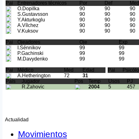
Pai
Entrenadores técnicos
Por
Def
Me
O.Dopilka
90
90
90
S.Gustavsson
90
90
90
Y.Akturkoglu
90
90
90
A.Vílchez
90
90
90
V.Kuksov
90
90
90
Pai
Ojeadores
Oje
Exp
I.Sénnikov
99
99
P.Gachinski
99
99
M.Davydenko
99
99
Pai
Médico
Med
Edad
Pai
Psicól
A.Hetherington
72
31
País
Jugador
Pos
Temp
Usos
PJ
R.Zahovic
2004
5
457
Actualidad
Movimientos