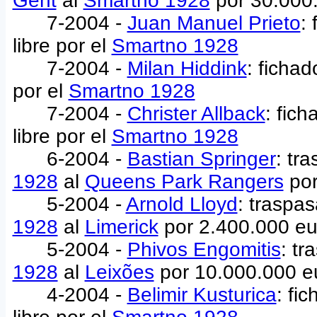
Gent
al
Smartno 1928
por 30.000
7-2004 -
Juan Manuel Prieto
:
libre por el
Smartno 1928
7-2004 -
Milan Hiddink
: ficha
por el
Smartno 1928
7-2004 -
Christer Allback
: fic
libre por el
Smartno 1928
6-2004 -
Bastian Springer
: tr
1928
al
Queens Park Rangers
por
5-2004 -
Arnold Lloyd
: traspa
1928
al
Limerick
por 2.400.000 e
5-2004 -
Phivos Engomitis
: t
1928
al
Leixões
por 10.000.000 e
4-2004 -
Belimir Kusturica
: fi