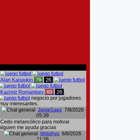
comentarios del chat
79
26
Alan Kanaykin
69
26
Kazimir Romantsev
negocio por jugadores
muy interesantes.
JorgeSaez
7/8/2026
05:39
Cedo melancólico para motivar
alguien me ayuda gracias
hhijohyu
6/8/2026
11:26