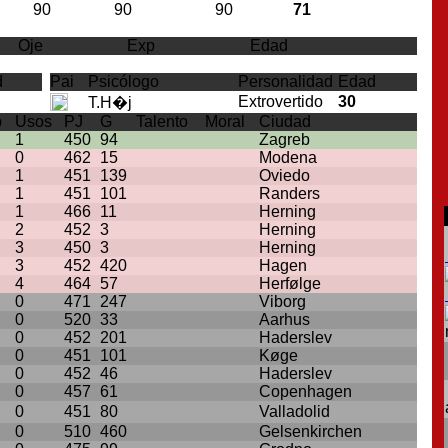
90
90
90
71
Oje
Exp
Edad
d
Pai
Psicólogo
Personalidad
Edad
Extrovertido
30
T.H�j
p
Usos
PJ
G
Talento
Moral
Ciudad
1
450
94
Zagreb
0
462
15
Modena
1
451
139
Oviedo
1
451
101
Randers
1
466
11
Herning
2
452
3
Herning
3
450
3
Herning
3
452
420
Hagen
4
464
57
Herfølge
0
471
247
Viborg
0
520
33
Aarhus
0
452
201
Haderslev
0
451
101
Køge
0
452
46
Haderslev
0
457
61
Copenhagen
0
451
80
Valladolid
0
510
460
Gelsenkirchen