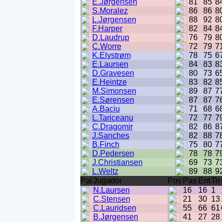
E.Jørgensen
81
85
8
S.Moralez
86
86
8
L.Jørgensen
88
92
8
F.Harper
82
84
8
D.Laudrup
76
79
8
C.Worre
72
79
7
K.Elvstrøm
78
75
6
E.Laursen
84
83
8
D.Gravesen
80
73
6
E.Heintze
83
82
8
M.Simonsen
89
87
7
E.Sørensen
87
87
7
A.Baciu
71
68
6
L.Tariceanu
72
77
7
C.Dragomir
82
86
8
J.Sanches
82
88
7
B.Finch
75
80
7
D.Pedersen
78
78
7
J.Christiansen
69
73
7
L.Weltz
89
88
9
Pai
Jugador
Pos
Pas
Ent
Tir
N.Laursen
16
16
1
C.Stensen
21
30
13
C.Lauridsen
55
66
61
B.Jørgensen
41
27
28