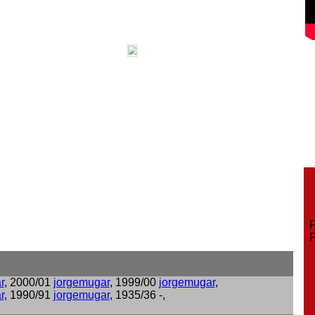
Fe
Fe
r
, 2000/01
jorgemugar
, 1999/00
jorgemugar
,
r
, 1990/91
jorgemugar
, 1935/36 -,