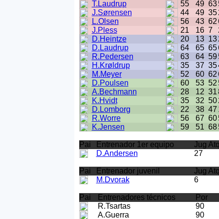
T.Laudrup
55
49
63
J.Sørensen
44
49
35
L.Olsen
56
43
62
J.Pless
21
16
7
D.Heintze
20
13
13
D.Laudrup
64
65
65
R.Pedersen
63
64
59
H.Krøldrup
35
37
35
M.Meyer
52
60
62
D.Poulsen
60
53
52
A.Bechmann
28
12
31
K.Hvidt
35
32
50
D.Lomborg
22
38
47
R.Worre
56
67
60
K.Jensen
59
51
68
Pai
Entrenador 1er equipo
Jug At
D.Andersen
27
Pai
Entrenador juvenil
Jug At
M.Dvorak
6
Pai
Entrenadores técnicos
Por
R.Tsartas
90
A.Guerra
90