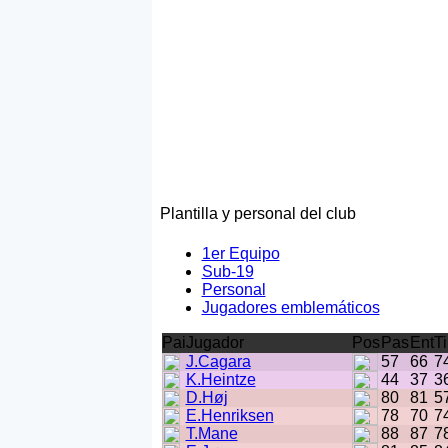
Plantilla y personal del club
1er Equipo
Sub-19
Personal
Jugadores emblemáticos
Pai
Jugador
Pos
Pas
Ent
Ti
J.Cagara
57
66
7
K.Heintze
44
37
3
D.Høj
80
81
5
E.Henriksen
78
70
7
T.Mane
88
87
7