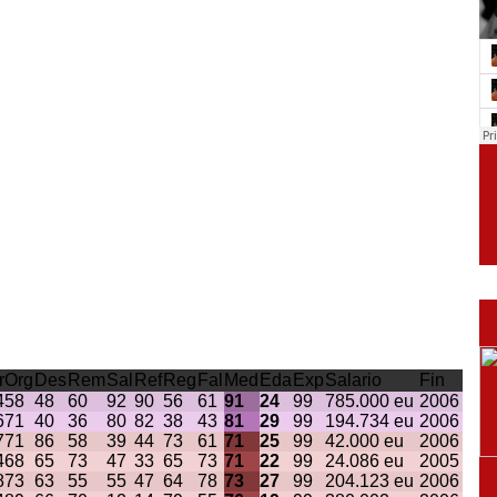
r
Org
Des
Rem
Sal
Ref
Reg
Fal
Med
Eda
Exp
Salario
Fin
4
58
48
60
92
90
56
61
91
24
99
785.000 eu
2006
6
71
40
36
80
82
38
43
81
29
99
194.734 eu
2006
7
71
86
58
39
44
73
61
71
25
99
42.000 eu
2006
4
68
65
73
47
33
65
73
71
22
99
24.086 eu
2005
8
73
63
55
55
47
64
78
73
27
99
204.123 eu
2006