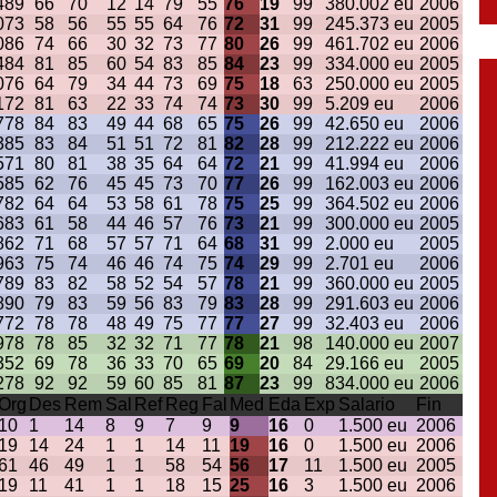
4
89
66
70
12
14
79
55
76
19
99
380.002 eu
2006
0
73
58
56
55
55
64
76
72
31
99
245.373 eu
2005
0
86
74
66
30
32
73
77
80
26
99
461.702 eu
2006
4
84
81
85
60
54
83
85
84
23
99
334.000 eu
2005
0
76
64
79
34
44
73
69
75
18
63
250.000 eu
2005
1
72
81
63
22
33
74
74
73
30
99
5.209 eu
2006
7
78
84
83
49
44
68
65
75
26
99
42.650 eu
2006
3
85
83
84
51
51
72
81
82
28
99
212.222 eu
2006
5
71
80
81
38
35
64
64
72
21
99
41.994 eu
2006
5
85
62
76
45
45
73
70
77
26
99
162.003 eu
2006
7
82
64
64
53
58
61
78
75
25
99
364.502 eu
2006
6
83
61
58
44
46
57
76
73
21
99
300.000 eu
2005
8
62
71
68
57
57
71
64
68
31
99
2.000 eu
2005
9
63
75
74
46
46
74
75
74
29
99
2.701 eu
2006
7
89
83
82
58
52
54
57
78
21
99
360.000 eu
2005
8
90
79
83
59
56
83
79
83
28
99
291.603 eu
2006
7
72
78
78
48
49
75
77
77
27
99
32.403 eu
2006
9
78
78
85
32
32
71
77
78
21
98
140.000 eu
2007
3
52
69
78
36
33
70
65
69
20
84
29.166 eu
2005
2
78
92
92
59
60
85
81
87
23
99
834.000 eu
2006
Org
Des
Rem
Sal
Ref
Reg
Fal
Med
Eda
Exp
Salario
Fin
10
1
14
8
9
7
9
9
16
0
1.500 eu
2006
19
14
24
1
1
14
11
19
16
0
1.500 eu
2006
61
46
49
1
1
58
54
56
17
11
1.500 eu
2005
19
11
41
1
1
18
15
25
16
3
1.500 eu
2006