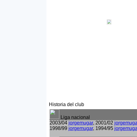
Historia del club
Liga nacional
2003/04
jorgemugar
, 2001/02
jorgemuga
1998/99
jorgemugar
, 1994/95
jorgemuga