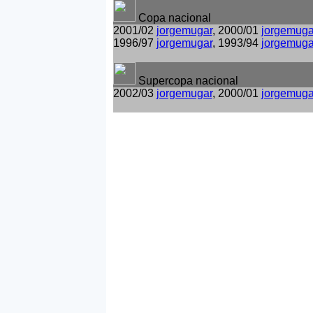
Copa nacional
2001/02
jorgemugar
, 2000/01
jorgemuga
1996/97
jorgemugar
, 1993/94
jorgemuga
Supercopa nacional
2002/03
jorgemugar
, 2000/01
jorgemuga