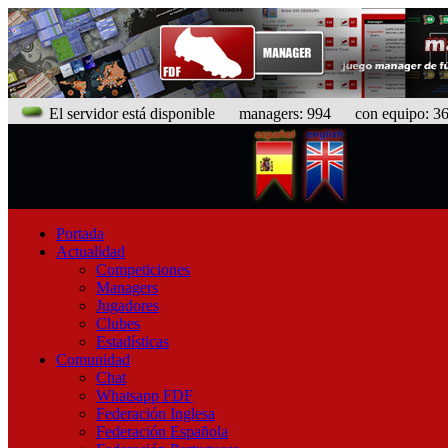
El servidor está disponible
managers: 994 con equipo: 367
Portada
Actualidad
Competiciones
Managers
Jugadores
Clubes
Estadísticas
Comunidad
Chat
Whatsapp FDF
Federación Inglesa
Federación Española