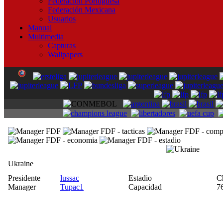
Federación Portuguesa
Federación Mexicana
Usuarios
Manual
Multimedia
Capturas
Wallpapers
Ukraine
Presidente
lussac
Estadio
C
Manager
Tupac1
Capacidad
7