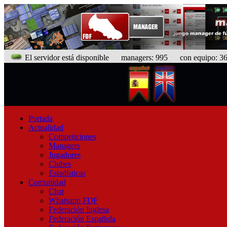
El servidor está disponible
managers: 995 con equipo: 368
Portada
Actualidad
Competiciones
Managers
Jugadores
Clubes
Estadísticas
Comunidad
Chat
Whatsapp FDF
Federación Inglesa
Federación Española