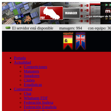
El servidor está disponible
managers: 994 con equipo: 368
Portada
Actualidad
Competiciones
Managers
Jugadores
Clubes
Estadísticas
Comunidad
Chat
Whatsapp FDF
Federación Inglesa
Federación Española