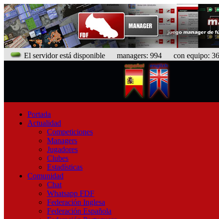
El servidor está disponible
managers: 994 con equipo: 368
Portada
Actualidad
Competiciones
Managers
Jugadores
Clubes
Estadísticas
Comunidad
Chat
Whatsapp FDF
Federación Inglesa
Federación Española