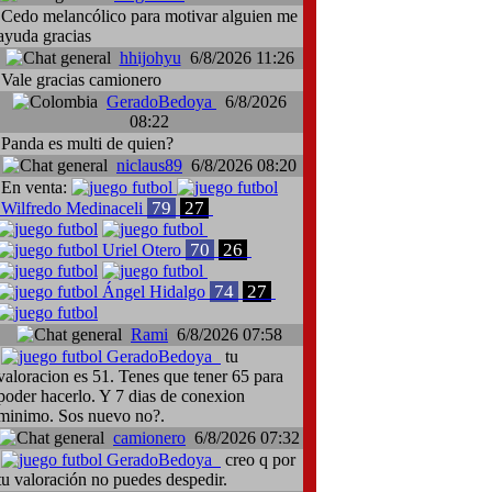
Cedo melancólico para motivar alguien me
ayuda gracias
hhijohyu
6/8/2026 11:26
Vale gracias camionero
GeradoBedoya
6/8/2026
08:22
Panda es multi de quien?
niclaus89
6/8/2026 08:20
En venta:
79
27
Wilfredo Medinaceli
70
26
Uriel Otero
74
27
Ángel Hidalgo
Rami
6/8/2026 07:58
GeradoBedoya
tu
valoracion es 51. Tenes que tener 65 para
poder hacerlo. Y 7 dias de conexion
minimo. Sos nuevo no?.
camionero
6/8/2026 07:32
GeradoBedoya
creo q por
tu valoración no puedes despedir.