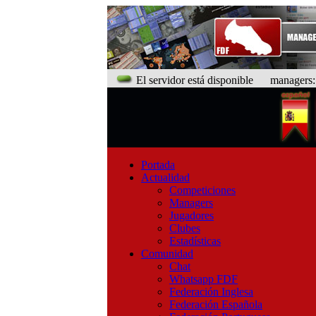
El servidor está disponible
managers: 9
Portada
Actualidad
Competiciones
Managers
Jugadores
Clubes
Estadísticas
Comunidad
Chat
Whatsapp FDF
Federación Inglesa
Federación Española