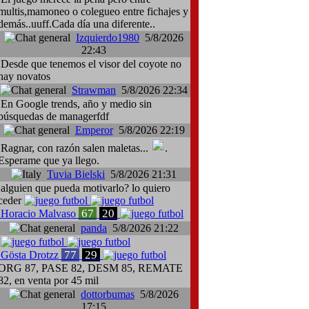
multis,mamoneo o colegueo entre fichajes y
demás..uuff.Cada día una diferente..
Izquierdo1980
5/8/2026
22:43
Desde que tenemos el visor del coyote no
hay novatos
Strawman
5/8/2026 22:34
En Google trends, año y medio sin
búsquedas de managerfdf
Emperor
5/8/2026 22:19
Ragnar, con razón salen maletas...
.
Esperame que ya llego.
Tuvia Bielski
5/8/2026 21:31
alguien que pueda motivarlo? lo quiero
ceder
67
20
Horacio Malvaso
panda
5/8/2026 21:22
77
29
Gösta Drotzz
ORG 87, PASE 82, DESM 85, REMATE
82, en venta por 45 mil
dottorbumas
5/8/2026
17:15