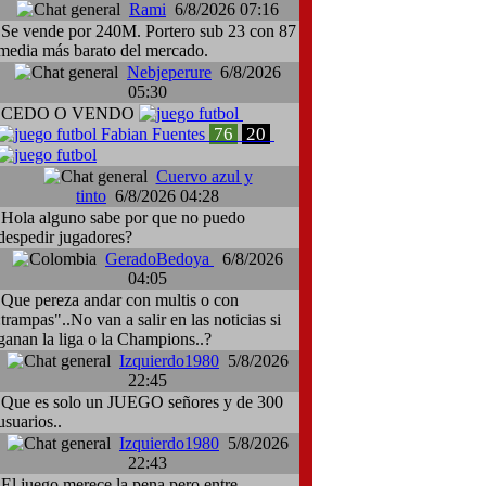
Rami
6/8/2026 07:16
Se vende por 240M. Portero sub 23 con 87
media más barato del mercado.
Nebjeperure
6/8/2026
05:30
CEDO O VENDO
76
20
Fabian Fuentes
Cuervo azul y
tinto
6/8/2026 04:28
Hola alguno sabe por que no puedo
despedir jugadores?
GeradoBedoya
6/8/2026
04:05
Que pereza andar con multis o con
:trampas"..No van a salir en las noticias si
ganan la liga o la Champions..?
Izquierdo1980
5/8/2026
22:45
Que es solo un JUEGO señores y de 300
usuarios..
Izquierdo1980
5/8/2026
22:43
El juego merece la pena pero entre