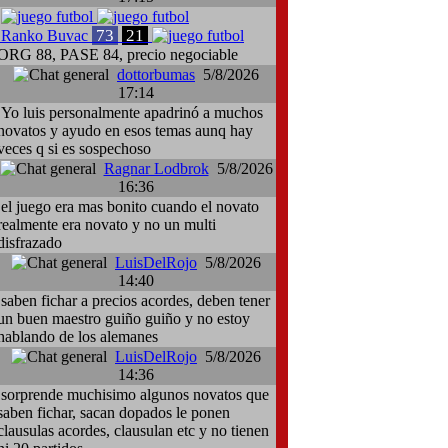
73
21
Ranko Buvac
ORG 88, PASE 84, precio negociable
dottorbumas
5/8/2026
17:14
Yo luis personalmente apadrinó a muchos
novatos y ayudo en esos temas aunq hay
veces q si es sospechoso
Ragnar Lodbrok
5/8/2026
16:36
el juego era mas bonito cuando el novato
realmente era novato y no un multi
disfrazado
LuisDelRojo
5/8/2026
14:40
saben fichar a precios acordes, deben tener
un buen maestro guiño guiño y no estoy
hablando de los alemanes
LuisDelRojo
5/8/2026
14:36
sorprende muchisimo algunos novatos que
saben fichar, sacan dopados le ponen
clausulas acordes, clausulan etc y no tienen