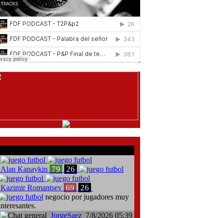
comentarios del chat
79
26
Alan Kanaykin
69
26
Kazimir Romantsev
negocio por jugadores muy
interesantes.
JorgeSaez
7/8/2026 05:39