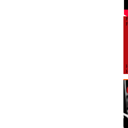
Fe
Fe
Ho
Ho