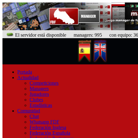
El servidor está disponible
managers: 995 con equipo: 367
Portada
Actualidad
Competiciones
Managers
Jugadores
Clubes
Estadísticas
Comunidad
Chat
Whatsapp FDF
Federación Inglesa
Federación Española