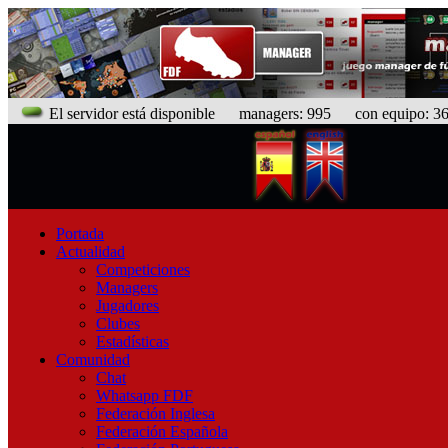
El servidor está disponible
managers: 995 con equipo: 367
Portada
Actualidad
Competiciones
Managers
Jugadores
Clubes
Estadísticas
Comunidad
Chat
Whatsapp FDF
Federación Inglesa
Federación Española