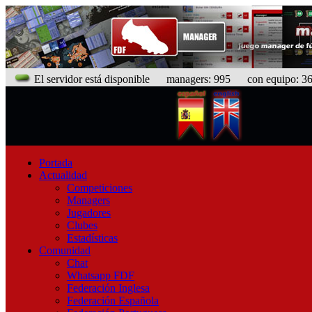
El servidor está disponible
managers: 995 con equipo: 368
Portada
Actualidad
Competiciones
Managers
Jugadores
Clubes
Estadísticas
Comunidad
Chat
Whatsapp FDF
Federación Inglesa
Federación Española