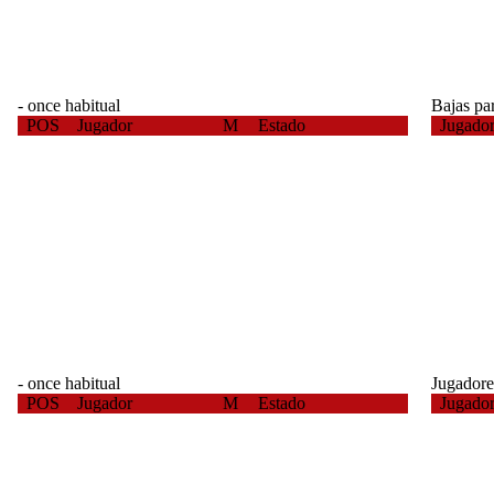
- once habitual
Bajas par
POS
Jugador
M
Estado
Jugado
- once habitual
Jugadore
POS
Jugador
M
Estado
Jugado