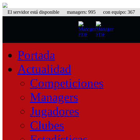
El servidor está disponible
managers: 995 con equipo: 367 eq
Portada
Actualidad
Competiciones
Managers
Jugadores
Clubes
Estadísticas