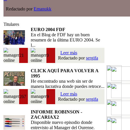
Redactado por
Emanukk
Titulares
EURO 2004 FDF
En el Blog de FDF hay un buen
resumen de la última EURO 2004. Se
l...
Leer más
21
0
Redactado por
sergifa
CLICK AQUÍ PARA VOLVER A
1995
He encontrado una web sin ser de
manera lucrativa donde puedes retroce...
Leer más
267
9
Redactado por
sergifa
INFORME ROBINSON -
ZACARIAX2
Disponible nuevo episodio donde
entrevisto al Manager del Ourense.