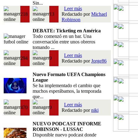
Sin...
Leer más
218
13
Redactado por
Michael
Robinson
DEBATE: Ticketing en América
Todo comenzó en un bar. Una
conversación entre unos obreros
tomando ...
Leer más
294
0
Redactado por
Jorge86
Nuevo Formato UEFA Champions
League
Se ha implementado el cambio que
muchos esperábamos, la temporada
que...
Leer más
470
0
Redactado por
niki
NUEVO PODCAST INFORME
ROBINSON - LUSSAC
Disponible nuevo podcast donde