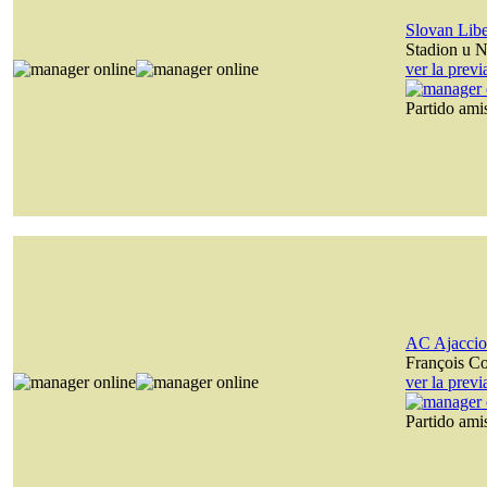
Slovan Lib
Stadion u N
ver la prev
Partido am
AC Ajaccio
François C
ver la prev
Partido am