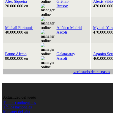
Alex Siqueira
Grêmio
Alexis Sibi
20.000.000 eu
Brasov
470.000.000
Michail Fortounis
Atlético Madrid
Mykola Yar
40.000.000 eu
Ascoli
470.000.000
Bruno Alecio
Galatasaray
Agapito Ser
90.000.000 eu
Ascoli
460.000.000
ver listado de traspasos
Actualidad del juego
Títulos continentales
Títulos nacionales
Manager del año