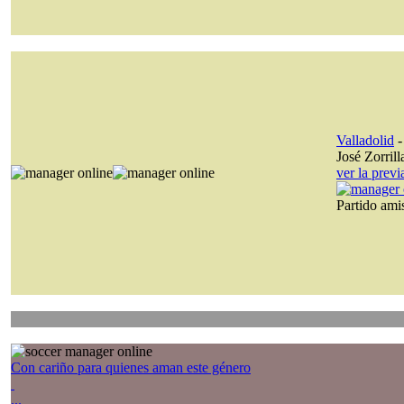
Valladolid
José Zorrill
ver la prev
Partido am
Con cariño para quienes aman este género
...