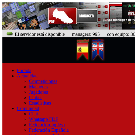
El servidor está disponible
managers: 995 con equipo: 368
Portada
Actualidad
Competiciones
Managers
Jugadores
Clubes
Estadísticas
Comunidad
Chat
Whatsapp FDF
Federación Inglesa
Federación Española