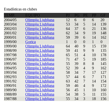
Estadísticas en clubes
TEMP.
EQUIPO
PJ
PG
PE
PP
GF
2004/05
Olimpija Ljubljana
12
6
0
6
20
2003/04
Olimpija Ljubljana
53
34
5
14
139
2002/03
Olimpija Ljubljana
64
37
6
21
136
2001/02
Olimpija Ljubljana
62
34
9
19
148
2000/01
Olimpija Ljubljana
59
39
6
14
162
1999/00
Gorica
1
0
0
1
0
1999/00
Olimpija Ljubljana
64
40
9
15
159
1998/99
Olimpija Ljubljana
59
41
9
9
135
1997/98
Olimpija Ljubljana
65
51
4
10
178
1996/97
Olimpija Ljubljana
71
47
5
19
185
1995/96
Olimpija Ljubljana
55
39
8
8
145
1994/95
Olimpija Ljubljana
52
39
4
9
162
1993/94
Olimpija Ljubljana
58
34
7
17
127
1992/93
Olimpija Ljubljana
57
44
6
7
171
1991/92
Olimpija Ljubljana
63
42
7
14
154
1990/91
Olimpija Ljubljana
59
46
4
9
172
1989/90
Olimpija Ljubljana
56
45
1
10
160
1988/89
Olimpija Ljubljana
54
38
5
11
155
1987/88
Olimpija Ljubljana
55
34
3
18
156