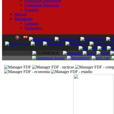
Federación Portuguesa
Federación Mexicana
Usuarios
Manual
Multimedia
Capturas
Wallpapers