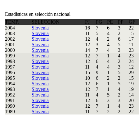
Estadísticas en selección nacional
TEMP.
SELECCIÓN
PJ
PG
PE
PP
GF
2004
Slovenia
16
7
6
3
22
2003
Slovenia
11
5
4
2
15
2002
Slovenia
12
4
2
6
17
2001
Slovenia
12
3
4
5
11
2000
Slovenia
14
7
4
3
23
1999
Slovenia
12
7
1
4
23
1998
Slovenia
12
6
4
2
24
1997
Slovenia
11
4
4
3
12
1996
Slovenia
15
9
1
5
29
1995
Slovenia
10
6
2
2
15
1994
Slovenia
12
6
1
5
19
1993
Slovenia
12
7
1
4
19
1992
Slovenia
11
4
5
2
14
1991
Slovenia
12
6
3
3
20
1990
Slovenia
12
7
1
4
23
1989
Slovenia
11
7
2
2
22