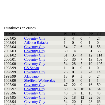
Estadísticas en clubes
TEMP.
EQUIPO
PJ
PG
PE
PP
GF
2004/05
Coventry City
8
4
0
4
27
2003/04
Atlético Rafaela
1
0
0
1
0
2003/04
Coventry City
54
17
6
31
55
2002/03
Coventry City
50
14
5
31
55
2001/02
Coventry City
51
35
4
12
114
2000/01
Coventry City
50
30
7
13
108
1999/00
Coventry City
54
28
7
19
105
1998/99
CS Sedan
1
0
0
1
0
1998/99
Coventry City
26
0
2
24
14
1998/99
Alcoyano
18
9
3
6
24
1998/99
Sheffield Wednesday
1
0
0
1
1
1997/98
Coventry City
47
22
9
16
59
1996/97
Coventry City
50
16
16
18
54
1995/96
Coventry City
40
14
11
15
48
1994/95
Coventry City
52
18
12
22
53
1993/94
Coventry City
54
20
11
23
66