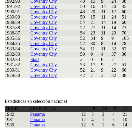
1992/93
Coventry City
48
15
9
24
38
1991/92
Coventry City
50
16
14
20
45
1990/91
Coventry City
48
20
11
17
60
1989/90
Coventry City
50
15
11
24
51
1988/89
Coventry City
54
21
14
19
60
1987/88
Coventry City
52
27
11
14
73
1986/87
Coventry City
54
23
11
20
70
1985/86
Coventry City
52
34
9
9
105
1984/85
Coventry City
52
30
8
14
78
1983/84
Coventry City
54
11
11
32
52
1982/83
Coventry City
50
9
4
37
36
1982/83
Start
2
0
0
2
1
1981/82
Coventry City
53
17
9
27
51
1980/81
Coventry City
52
21
9
22
66
1979/80
Coventry City
42
7
3
32
38
Estadísticas en selección nacional
TEMP.
SELECCIÓN
PJ
PG
PE
PP
GF
1982
Panama
12
5
3
4
21
1981
Panama
12
4
1
7
10
1980
Panama
12
5
1
6
14