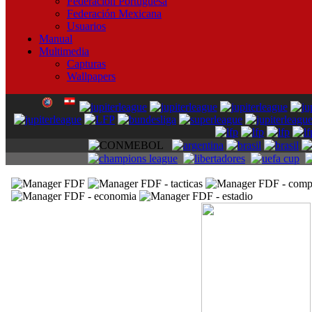
Federación Portuguesa
Federación Mexicana
Usuarios
Manual
Multimedia
Capturas
Wallpapers