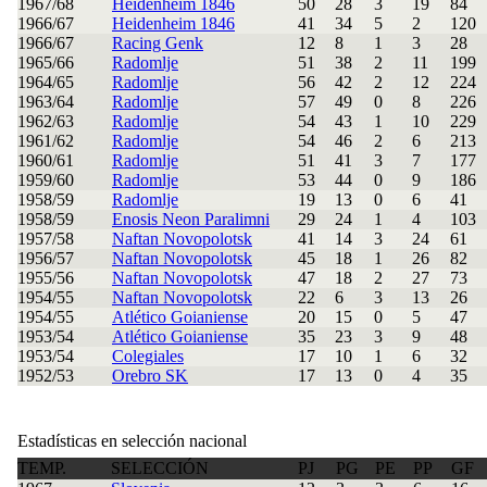
1967/68
Heidenheim 1846
50
28
3
19
84
1966/67
Heidenheim 1846
41
34
5
2
120
1966/67
Racing Genk
12
8
1
3
28
1965/66
Radomlje
51
38
2
11
199
1964/65
Radomlje
56
42
2
12
224
1963/64
Radomlje
57
49
0
8
226
1962/63
Radomlje
54
43
1
10
229
1961/62
Radomlje
54
46
2
6
213
1960/61
Radomlje
51
41
3
7
177
1959/60
Radomlje
53
44
0
9
186
1958/59
Radomlje
19
13
0
6
41
1958/59
Enosis Neon Paralimni
29
24
1
4
103
1957/58
Naftan Novopolotsk
41
14
3
24
61
1956/57
Naftan Novopolotsk
45
18
1
26
82
1955/56
Naftan Novopolotsk
47
18
2
27
73
1954/55
Naftan Novopolotsk
22
6
3
13
26
1954/55
Atlético Goianiense
20
15
0
5
47
1953/54
Atlético Goianiense
35
23
3
9
48
1953/54
Colegiales
17
10
1
6
32
1952/53
Orebro SK
17
13
0
4
35
Estadísticas en selección nacional
TEMP.
SELECCIÓN
PJ
PG
PE
PP
GF