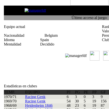
Heidenreich
Último acceso al juego:
Equipo actual
Ran
Val
Nacionalidad
Belgium
Pres
Idioma
Spain
Club
Mentalidad
Decidido
Estadísticas en clubes
TEMP.
EQUIPO
PJ
PG
PE
PP
GF
1970/71
Racing Genk
6
3
0
3
9
1969/70
Racing Genk
54
30
5
19
156
1968/69
Heidenheim 1846
48
23
6
19
87