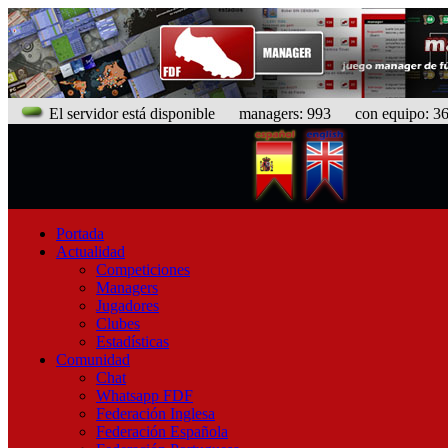
El servidor está disponible
managers: 993 con equipo: 366
Portada
Actualidad
Competiciones
Managers
Jugadores
Clubes
Estadísticas
Comunidad
Chat
Whatsapp FDF
Federación Inglesa
Federación Española