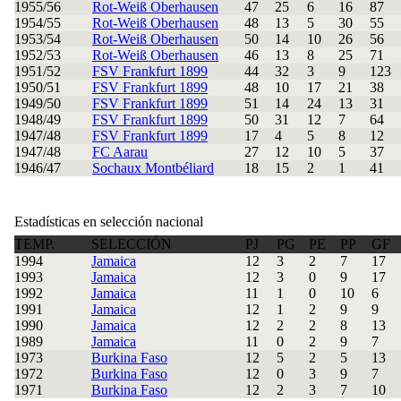
1955/56
Rot-Weiß Oberhausen
47
25
6
16
87
1954/55
Rot-Weiß Oberhausen
48
13
5
30
55
1953/54
Rot-Weiß Oberhausen
50
14
10
26
56
1952/53
Rot-Weiß Oberhausen
46
13
8
25
71
1951/52
FSV Frankfurt 1899
44
32
3
9
123
1950/51
FSV Frankfurt 1899
48
10
17
21
38
1949/50
FSV Frankfurt 1899
51
14
24
13
31
1948/49
FSV Frankfurt 1899
50
31
12
7
64
1947/48
FSV Frankfurt 1899
17
4
5
8
12
1947/48
FC Aarau
27
12
10
5
37
1946/47
Sochaux Montbéliard
18
15
2
1
41
Estadísticas en selección nacional
TEMP.
SELECCIÓN
PJ
PG
PE
PP
GF
1994
Jamaica
12
3
2
7
17
1993
Jamaica
12
3
0
9
17
1992
Jamaica
11
1
0
10
6
1991
Jamaica
12
1
2
9
9
1990
Jamaica
12
2
2
8
13
1989
Jamaica
11
0
2
9
7
1973
Burkina Faso
12
5
2
5
13
1972
Burkina Faso
12
0
3
9
7
1971
Burkina Faso
12
2
3
7
10