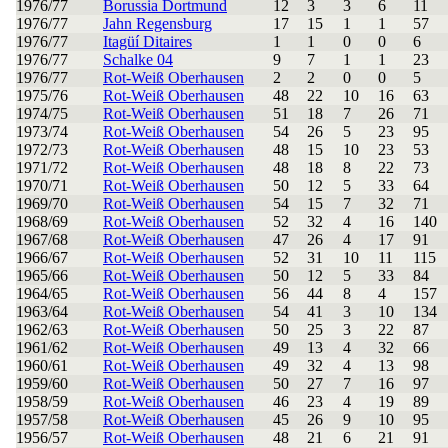
1976/77
Borussia Dortmund
12
3
3
6
11
1976/77
Jahn Regensburg
17
15
1
1
57
1976/77
Itagüí Ditaires
1
1
0
0
6
1976/77
Schalke 04
9
7
1
1
23
1976/77
Rot-Weiß Oberhausen
2
2
0
0
5
1975/76
Rot-Weiß Oberhausen
48
22
10
16
63
1974/75
Rot-Weiß Oberhausen
51
18
7
26
71
1973/74
Rot-Weiß Oberhausen
54
26
5
23
95
1972/73
Rot-Weiß Oberhausen
48
15
10
23
53
1971/72
Rot-Weiß Oberhausen
48
18
8
22
73
1970/71
Rot-Weiß Oberhausen
50
12
5
33
64
1969/70
Rot-Weiß Oberhausen
54
15
7
32
71
1968/69
Rot-Weiß Oberhausen
52
32
4
16
140
1967/68
Rot-Weiß Oberhausen
47
26
4
17
91
1966/67
Rot-Weiß Oberhausen
52
31
10
11
115
1965/66
Rot-Weiß Oberhausen
50
12
5
33
84
1964/65
Rot-Weiß Oberhausen
56
44
8
4
157
1963/64
Rot-Weiß Oberhausen
54
41
3
10
134
1962/63
Rot-Weiß Oberhausen
50
25
3
22
87
1961/62
Rot-Weiß Oberhausen
49
13
4
32
66
1960/61
Rot-Weiß Oberhausen
49
32
4
13
98
1959/60
Rot-Weiß Oberhausen
50
27
7
16
97
1958/59
Rot-Weiß Oberhausen
46
23
4
19
89
1957/58
Rot-Weiß Oberhausen
45
26
9
10
95
1956/57
Rot-Weiß Oberhausen
48
21
6
21
91