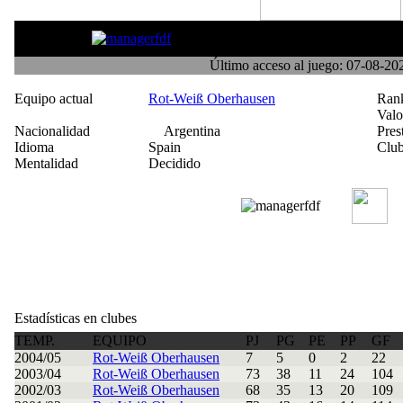
manutallarin
Último acceso al juego: 07-08-2
Equipo actual
Rot-Weiß Oberhausen
Ran
Val
Nacionalidad
Argentina
Pres
Idioma
Spain
Club
Mentalidad
Decidido
Estadísticas en clubes
TEMP.
EQUIPO
PJ
PG
PE
PP
GF
2004/05
Rot-Weiß Oberhausen
7
5
0
2
22
2003/04
Rot-Weiß Oberhausen
73
38
11
24
104
2002/03
Rot-Weiß Oberhausen
68
35
13
20
109