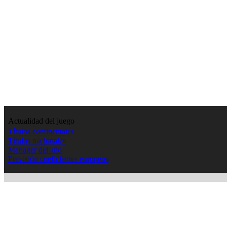
Actualidad del juego
Títulos continentales
Títulos nacionales
Manager del año
Previsión coeficientes europeos