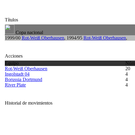
Títulos
Copa nacional
1999/00
Rot-Weiß Oberhausen
, 1994/95
Rot-Weiß Oberhausen
,
Acciones
Equipo
Núme
Rot-Weiß Oberhausen
20
Ingolstadt 04
4
Borussia Dortmund
4
River Plate
4
Historial de movimientos