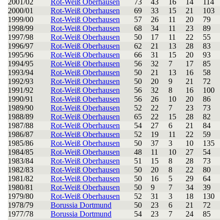
2001/02
Rot-Weiß Oberhausen
73
43
16
14
114
2000/01
Rot-Weiß Oberhausen
69
33
15
21
103
1999/00
Rot-Weiß Oberhausen
57
26
11
20
79
1998/99
Rot-Weiß Oberhausen
68
34
11
23
89
1997/98
Rot-Weiß Oberhausen
50
17
11
22
55
1996/97
Rot-Weiß Oberhausen
62
21
13
28
83
1995/96
Rot-Weiß Oberhausen
66
31
15
20
93
1994/95
Rot-Weiß Oberhausen
56
32
7
17
85
1993/94
Rot-Weiß Oberhausen
50
21
13
16
58
1992/93
Rot-Weiß Oberhausen
50
20
9
21
72
1991/92
Rot-Weiß Oberhausen
56
32
8
16
100
1990/91
Rot-Weiß Oberhausen
56
26
10
20
86
1989/90
Rot-Weiß Oberhausen
52
22
7
23
73
1988/89
Rot-Weiß Oberhausen
65
22
15
28
82
1987/88
Rot-Weiß Oberhausen
54
27
6
21
84
1986/87
Rot-Weiß Oberhausen
52
19
11
22
59
1985/86
Rot-Weiß Oberhausen
50
37
3
10
135
1984/85
Rot-Weiß Oberhausen
48
11
10
27
54
1983/84
Rot-Weiß Oberhausen
51
15
8
28
73
1982/83
Rot-Weiß Oberhausen
50
20
8
22
80
1981/82
Rot-Weiß Oberhausen
50
16
5
29
64
1980/81
Rot-Weiß Oberhausen
50
9
7
34
39
1979/80
Rot-Weiß Oberhausen
52
31
3
18
130
1978/79
Borussia Dortmund
50
23
6
21
72
1977/78
Borussia Dortmund
54
23
7
24
85