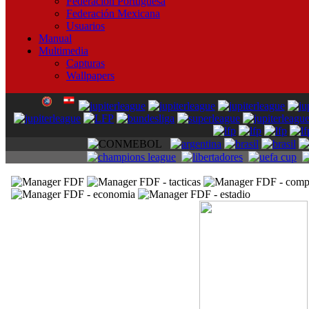
Federación Portuguesa
Federación Mexicana
Usuarios
Manual
Multimedia
Capturas
Wallpapers