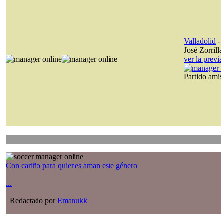
Valladolid
José Zorrill
ver la prev
Partido am
Con cariño para quienes aman este género
...
Redactado por
Emanukk