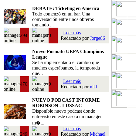
DEBATE: Ticketing en América
Todo comenzó en un bar. Una
conversación entre unos obreros
tomando ...
Leer más
294
0
Redactado por
Jorge86
Nuevo Formato UEFA Champions
League
Se ha implementado el cambio que
muchos esperábamos, la temporada
que...
Leer más
470
0
Redactado por
niki
NUEVO PODCAST INFORME
ROBINSON - LUSSAC
Disponible nuevo podcast donde
entrevisto en este caso a un manager
m�...
Leer más
249
0
Redactado por
Michael