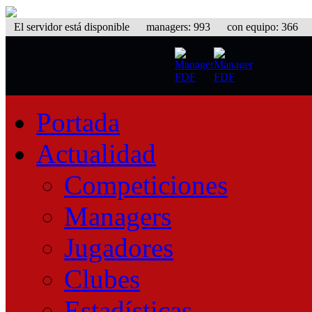
El servidor está disponible
managers: 993 con equipo: 366 equ
Portada
Actualidad
Competiciones
Managers
Jugadores
Clubes
Estadísticas