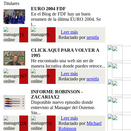
Titulares
EURO 2004 FDF
En el Blog de FDF hay un buen
resumen de la última EURO 2004. Se
l...
Leer más
21
0
Redactado por
sergifa
CLICK AQUÍ PARA VOLVER A
1995
He encontrado una web sin ser de
manera lucrativa donde puedes retroce...
Leer más
267
9
Redactado por
sergifa
INFORME ROBINSON -
ZACARIAX2
Disponible nuevo episodio donde
entrevisto al Manager del Ourense.
Sin...
Leer más
218
13
Redactado por
Michael
Robinson