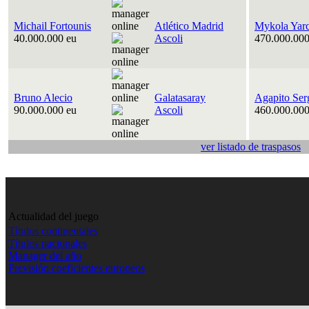
Michail Fortounis
Atlético Madrid
Mykola Yar
40.000.000 eu
Ascoli
470.000.000
Bruno Alecio
Galatasaray
Agapito Ser
90.000.000 eu
Ascoli
460.000.000
ver listado de traspasos
Actualidad del juego
Títulos continentales
Títulos nacionales
Manager del año
Previsión coeficientes europeos