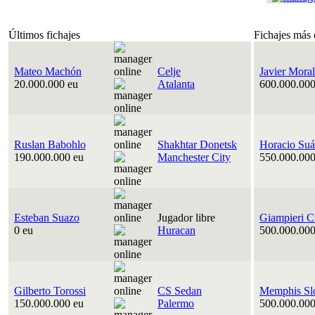
Últimos fichajes
Fichajes más 
Mateo Machón
Celje
Javier Moral
20.000.000 eu
Atalanta
600.000.000
Ruslan Babohlo
Shakhtar Donetsk
Horacio Suá
190.000.000 eu
Manchester City
550.000.000
Esteban Suazo
Jugador libre
Giampieri C
0 eu
Huracan
500.000.000
Gilberto Torossi
CS Sedan
Memphis Sl
150.000.000 eu
Palermo
500.000.000