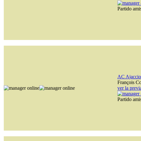
Partido am
AC Ajaccio
François C
ver la prev
Partido am