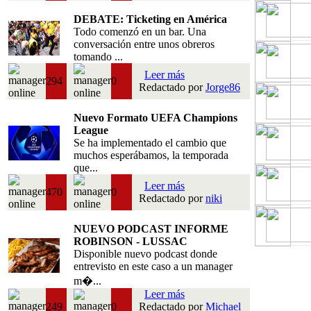
DEBATE: Ticketing en América
Todo comenzó en un bar. Una
conversación entre unos obreros
tomando ...
Leer más
294
0
Redactado por
Jorge86
Nuevo Formato UEFA Champions
League
Se ha implementado el cambio que
muchos esperábamos, la temporada
que...
Leer más
470
0
Redactado por
niki
NUEVO PODCAST INFORME
ROBINSON - LUSSAC
Disponible nuevo podcast donde
entrevisto en este caso a un manager
m�...
Leer más
249
0
Redactado por
Michael