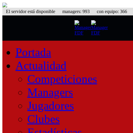
El servidor está disponible
managers: 993 con equipo: 366 equ
Portada
Actualidad
Competiciones
Managers
Jugadores
Clubes
Estadísticas