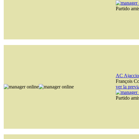
Partido am
AC Ajaccio
François C
ver la prev
Partido am