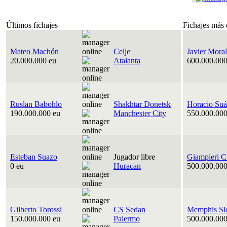
Últimos fichajes
Fichajes más 
Mateo Machón
Celje
Javier Moral
20.000.000 eu
Atalanta
600.000.000
Ruslan Babohlo
Shakhtar Donetsk
Horacio Suá
190.000.000 eu
Manchester City
550.000.000
Esteban Suazo
Jugador libre
Giampieri C
0 eu
Huracan
500.000.000
Gilberto Torossi
CS Sedan
Memphis Sl
150.000.000 eu
Palermo
500.000.000