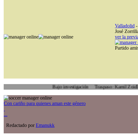
Valladolid
José Zorrill
ver la prev
Partido am
Bajo investigación
Traspaso: Kamil Zoidl, Volyn L
Con cariño para quienes aman este género
...
Redactado por
Emanukk