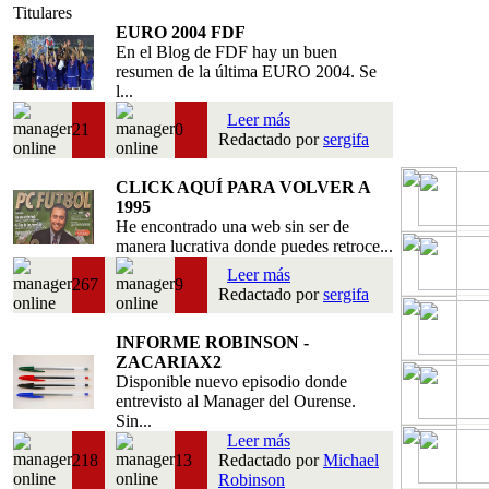
Titulares
EURO 2004 FDF
En el Blog de FDF hay un buen
resumen de la última EURO 2004. Se
l...
Leer más
21
0
Redactado por
sergifa
CLICK AQUÍ PARA VOLVER A
1995
He encontrado una web sin ser de
manera lucrativa donde puedes retroce...
Leer más
267
9
Redactado por
sergifa
INFORME ROBINSON -
ZACARIAX2
Disponible nuevo episodio donde
entrevisto al Manager del Ourense.
Sin...
Leer más
218
13
Redactado por
Michael
Robinson