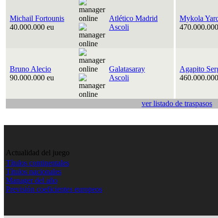
Michail Fortounis
Atlético Madrid
Mykola Yar
40.000.000 eu
Ascoli
470.000.000
Bruno Alecio
Galatasaray
Agapito Ser
90.000.000 eu
Ascoli
460.000.000
ver listado de traspasos
Actualidad del juego
Títulos continentales
Títulos nacionales
Manager del año
Previsión coeficientes europeos