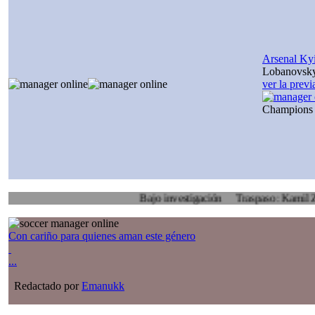
Arsenal Ky
Lobanovsk
ver la prev
Champions
Bajo investigación
Traspaso: Kamil Zoidl, Vol
Con cariño para quienes aman este género
...
Redactado por
Emanukk