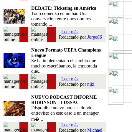
DEBATE: Ticketing en América
Todo comenzó en un bar. Una
conversación entre unos obreros
tomando ...
Leer más
294
0
Redactado por
Jorge86
Nuevo Formato UEFA Champions
League
Se ha implementado el cambio que
muchos esperábamos, la temporada
que...
Leer más
470
0
Redactado por
niki
NUEVO PODCAST INFORME
ROBINSON - LUSSAC
Disponible nuevo podcast donde
entrevisto en este caso a un manager
m�...
Leer más
249
0
Redactado por
Michael