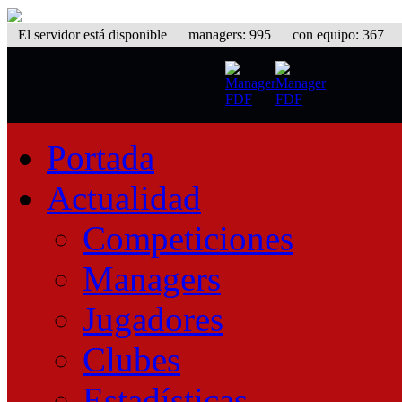
El servidor está disponible
managers: 995 con equipo: 367 equ
Portada
Actualidad
Competiciones
Managers
Jugadores
Clubes
Estadísticas