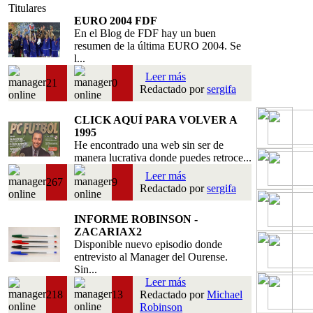
Titulares
EURO 2004 FDF
En el Blog de FDF hay un buen
resumen de la última EURO 2004. Se
l...
Leer más
21
0
Redactado por
sergifa
CLICK AQUÍ PARA VOLVER A
1995
He encontrado una web sin ser de
manera lucrativa donde puedes retroce...
Leer más
267
9
Redactado por
sergifa
INFORME ROBINSON -
ZACARIAX2
Disponible nuevo episodio donde
entrevisto al Manager del Ourense.
Sin...
Leer más
218
13
Redactado por
Michael
Robinson