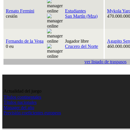
Renato Fermini
Estudiantes
Mykola Yar
cesión
San Martín (Mza)
470.000.000
Fernando de la Vega
Jugador libre
Agapito Ser
0 eu
Crucero del Norte
460.000.000
ver listado de traspasos
Actualidad del juego
Títulos continentales
Títulos nacionales
Manager del año
Previsión coeficientes europeos