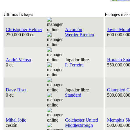
Últimos fichajes
Fichajes más 
Christopher Helmer
Alcorcón
Javier Moral
250.000.000 eu
Werder Bremen
600.000.000
André Veloso
Jugador libre
Horacio Suá
0 eu
P. Ferreira
550.000.000
Davy Biset
Jugador libre
Giampieri C
0 eu
Standard
500.000.000
Mihal Jojic
Colchester United
Memphis Sl
cesión
Middlesbrough
500.000.000