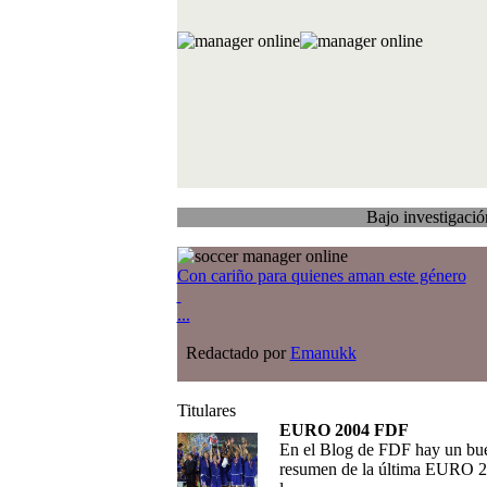
Bajo investigación
Traspas
Con cariño para quienes aman este género
...
Redactado por
Emanukk
Titulares
EURO 2004 FDF
En el Blog de FDF hay un bu
resumen de la última EURO 2