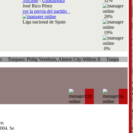
Alicante
-
Guadalajara
32%
José Rico Pérez
ver la previa del partido
28%
Liga nacional de Spain
19%
0%
o: Philip Veenhuis, Almere City-Willem II
Traspaso: Neil Barker, 
229
16
en
004. Se