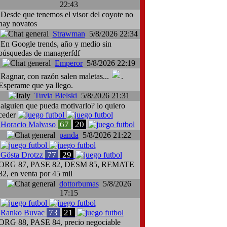
22:43
Desde que tenemos el visor del coyote no
hay novatos
Strawman
5/8/2026 22:34
En Google trends, año y medio sin
búsquedas de managerfdf
Emperor
5/8/2026 22:19
Ragnar, con razón salen maletas...
.
Esperame que ya llego.
Tuvia Bielski
5/8/2026 21:31
alguien que pueda motivarlo? lo quiero
ceder
67
20
Horacio Malvaso
panda
5/8/2026 21:22
77
29
Gösta Drotzz
ORG 87, PASE 82, DESM 85, REMATE
82, en venta por 45 mil
dottorbumas
5/8/2026
17:15
73
21
Ranko Buvac
ORG 88, PASE 84, precio negociable