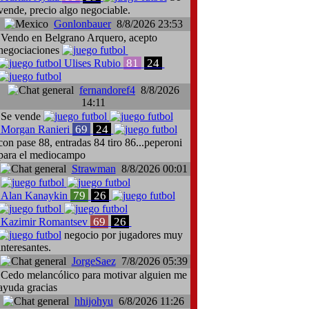
vende, precio algo negociable.
Gonlonbauer
8/8/2026 23:53
Vendo en Belgrano Arquero, acepto
negociaciones
81
24
Ulises Rubio
fernandoref4
8/8/2026
14:11
Se vende
69
24
Morgan Ranieri
con pase 88, entradas 84 tiro 86...peperoni
para el mediocampo
Strawman
8/8/2026 00:01
79
26
Alan Kanaykin
69
26
Kazimir Romantsev
negocio por jugadores muy
interesantes.
JorgeSaez
7/8/2026 05:39
Cedo melancólico para motivar alguien me
ayuda gracias
hhijohyu
6/8/2026 11:26