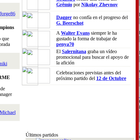
Grêmio
por
Nikolay Zhevnov
Jorge86
Dagger
no confía en el progreso del
G. Beerschot
mpions
A
Walter Evans
siempre le ha
o que
gustado la forma de trabajar de
orada
penya70
El
Salernitana
graba un vídeo
promocional para buscar el apoyo de
la afición
niki
Celebraciones previstas antes del
RME
próximo partido del
12 de Octubre
nde
anager
Michael
Últimos partidos