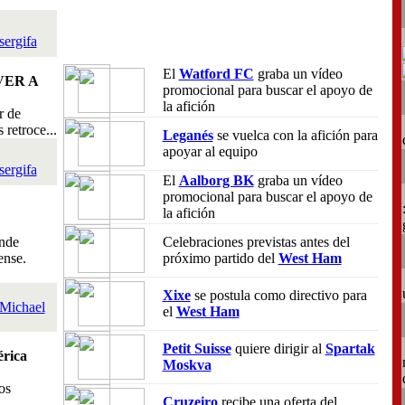
sergifa
El
Watford FC
graba un vídeo
VER A
promocional para buscar el apoyo de
la afición
r de
retroce...
Leganés
se vuelca con la afición para
apoyar al equipo
sergifa
El
Aalborg BK
graba un vídeo
promocional para buscar el apoyo de
la afición
nde
Celebraciones previstas antes del
ense.
próximo partido del
West Ham
Xixe
se postula como directivo para
Michael
el
West Ham
Petit Suisse
quiere dirigir al
Spartak
rica
Moskva
os
Cruzeiro
recibe una oferta del