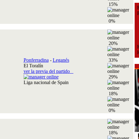
15%
Fe
Fe
0%
20%
H
H
Ponferradina
-
Leganés
33%
El Toralín
ver la previa del partido
29%
Liga nacional de Spain
18%
0%
18%