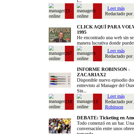
l...
Leer más
23
0
Redactado por
CLICK AQUÍ PARA VOL
1995
He encontrado una web sin se
manera lucrativa donde puedes 
Leer más
267
9
Redactado por
INFORME ROBINSON -
ZACARIAX2
Disponible nuevo episodio do
entrevisto al Manager del Our
Sin...
Leer más
218
13
Redactado por
Robinson
DEBATE: Ticketing en Amé
Todo comenzó en un bar. Una
conversación entre unos obrer
tomando ...