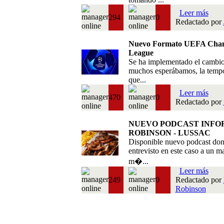
Leer más
294
0
Redactado por
Nuevo Formato UEFA Cha
League
Se ha implementado el cambi
muchos esperábamos, la temp
que...
Leer más
470
0
Redactado por
NUEVO PODCAST INFO
ROBINSON - LUSSAC
Disponible nuevo podcast do
entrevisto en este caso a un m
m�...
Leer más
249
0
Redactado por
Robinson