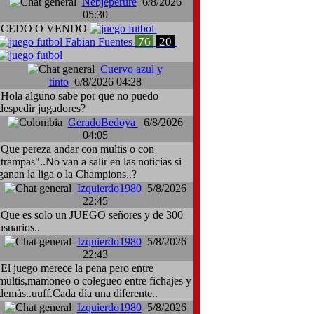
Nebjeperure
6/8/2026
05:30
CEDO O VENDO
76
20
Fabian Fuentes
Cuervo azul y
tinto
6/8/2026 04:28
Hola alguno sabe por que no puedo
despedir jugadores?
GeradoBedoya
6/8/2026
04:05
Que pereza andar con multis o con
:trampas"..No van a salir en las noticias si
ganan la liga o la Champions..?
Izquierdo1980
5/8/2026
22:45
Que es solo un JUEGO señores y de 300
usuarios..
Izquierdo1980
5/8/2026
22:43
El juego merece la pena pero entre
multis,mamoneo o colegueo entre fichajes y
demás..uuff.Cada día una diferente..
Izquierdo1980
5/8/2026