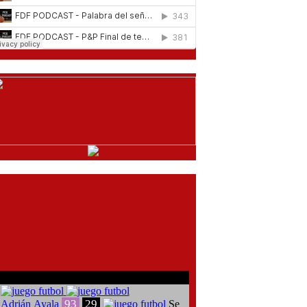
comentarios del chat
93
29
Adrián Ayala
Se