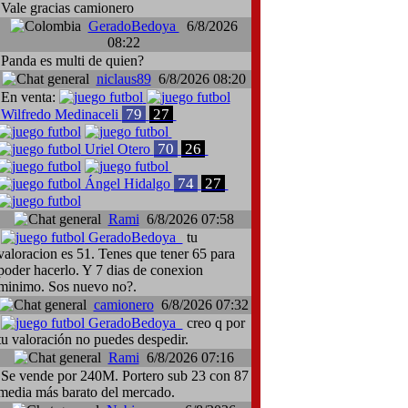
Vale gracias camionero
GeradoBedoya
6/8/2026
08:22
Panda es multi de quien?
niclaus89
6/8/2026 08:20
En venta:
79
27
Wilfredo Medinaceli
70
26
Uriel Otero
Rotherham United-Liverpool
Traspaso: Giampieri Cusinato, Cádiz-Ca
74
27
Ángel Hidalgo
Rami
6/8/2026 07:58
GeradoBedoya
tu
valoracion es 51. Tenes que tener 65 para
poder hacerlo. Y 7 dias de conexion
minimo. Sos nuevo no?.
camionero
6/8/2026 07:32
GeradoBedoya
creo q por
tu valoración no puedes despedir.
Rami
6/8/2026 07:16
Se vende por 240M. Portero sub 23 con 87
media más barato del mercado.