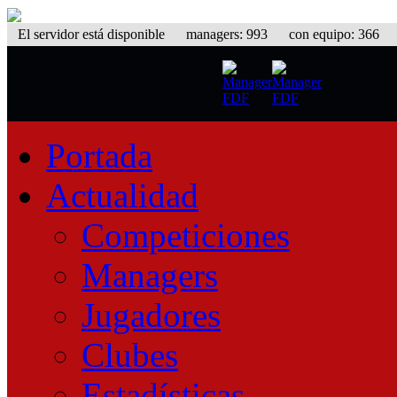
El servidor está disponible
managers: 993 con equipo: 366 equ
Portada
Actualidad
Competiciones
Managers
Jugadores
Clubes
Estadísticas