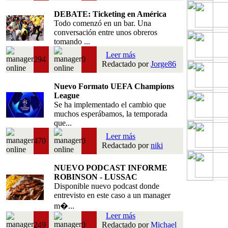
DEBATE: Ticketing en América
Todo comenzó en un bar. Una
conversación entre unos obreros
tomando ...
Leer más
294
0
Redactado por
Jorge86
Nuevo Formato UEFA Champions
League
Se ha implementado el cambio que
muchos esperábamos, la temporada
que...
Leer más
470
0
Redactado por
niki
NUEVO PODCAST INFORME
ROBINSON - LUSSAC
Disponible nuevo podcast donde
entrevisto en este caso a un manager
m�...
Leer más
249
0
Redactado por
Michael