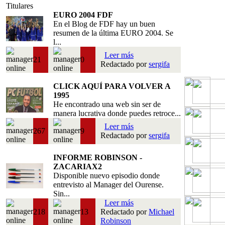
Titulares
EURO 2004 FDF
En el Blog de FDF hay un buen
resumen de la última EURO 2004. Se
l...
Leer más
21
0
Redactado por
sergifa
CLICK AQUÍ PARA VOLVER A
1995
He encontrado una web sin ser de
manera lucrativa donde puedes retroce...
Leer más
267
9
Redactado por
sergifa
INFORME ROBINSON -
ZACARIAX2
Disponible nuevo episodio donde
entrevisto al Manager del Ourense.
Sin...
Leer más
218
13
Redactado por
Michael
Robinson