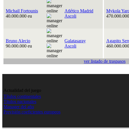
Michail Fortounis
Atlético Madrid
Mykola Yar
40.000.000 eu
Ascoli
470.000.000
Bruno Alecio
Galatasaray
Agapito Ser
90.000.000 eu
Ascoli
460.000.000
ver listado de traspasos
Actualidad del juego
Títulos continentales
Títulos nacionales
Manager del año
Previsión coeficientes europeos