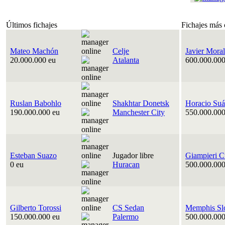
Últimos fichajes
Fichajes más 
Mateo Machón
Celje
Javier Moral
20.000.000 eu
Atalanta
600.000.000
Ruslan Babohlo
Shakhtar Donetsk
Horacio Suá
190.000.000 eu
Manchester City
550.000.000
Esteban Suazo
Jugador libre
Giampieri C
0 eu
Huracan
500.000.000
Gilberto Torossi
CS Sedan
Memphis Sl
150.000.000 eu
Palermo
500.000.000