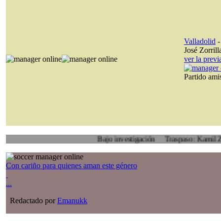
Valladolid
José Zorrill
ver la prev
Partido am
Bajo investigación
Traspaso: Kamil Zoidl, Vol
Con cariño para quienes aman este género
...
Redactado por
Emanukk