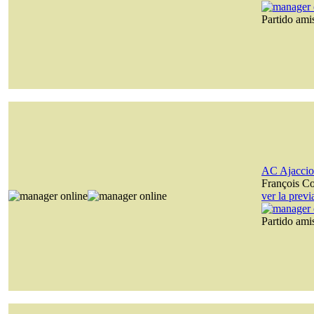
Partido am
AC Ajaccio
François C
ver la prev
Partido am