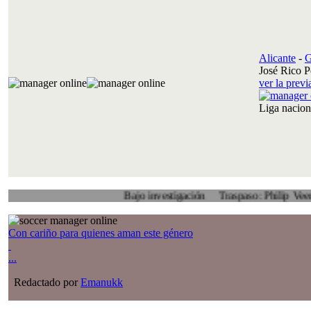
Alicante
-
G
José Rico P
ver la prev
Liga nacio
Bajo investigación
Traspaso: Philip Veenhuis, Al
Con cariño para quienes aman este género
...
Redactado por
Emanukk