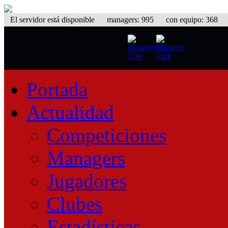
El servidor está disponible
managers: 995 con equipo: 368 equ
Portada
Actualidad
Competiciones
Managers
Jugadores
Clubes
Estadísticas