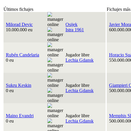
Últimos fichajes
Fichajes más
Milorad Devic
Osijek
Javier Mora
10.000.000 eu
Istra 1961
600.000.00
Rubén Candelaria
Jugador libre
Horacio Su
0 eu
Lechia Gdansk
550.000.00
Sukru Keskin
Jugador libre
Giampieri 
0 eu
Lechia Gdansk
500.000.00
Maino Evandri
Jugador libre
Memphis Sl
0 eu
Lechia Gdansk
500.000.00