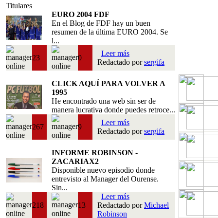
Titulares
EURO 2004 FDF
En el Blog de FDF hay un buen
resumen de la última EURO 2004. Se
l...
Leer más
23
0
Redactado por
sergifa
CLICK AQUÍ PARA VOLVER A
1995
He encontrado una web sin ser de
manera lucrativa donde puedes retroce...
Leer más
267
9
Redactado por
sergifa
INFORME ROBINSON -
ZACARIAX2
Disponible nuevo episodio donde
entrevisto al Manager del Ourense.
Sin...
Leer más
218
13
Redactado por
Michael
Robinson