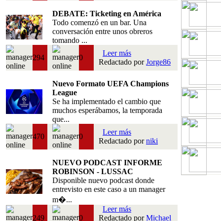
DEBATE: Ticketing en América
Todo comenzó en un bar. Una
conversación entre unos obreros
tomando ...
Leer más
294
0
Redactado por
Jorge86
Nuevo Formato UEFA Champions
League
Se ha implementado el cambio que
muchos esperábamos, la temporada
que...
Leer más
470
0
Redactado por
niki
NUEVO PODCAST INFORME
ROBINSON - LUSSAC
Disponible nuevo podcast donde
entrevisto en este caso a un manager
m�...
Leer más
249
0
Redactado por
Michael