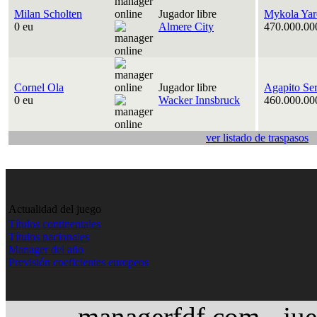
Milan Scholten
Jugador libre
Mykola Yar
0 eu
Almere City
470.000.00
Cornel Ola
Jugador libre
Agapito Se
0 eu
Wacker Innsbruck
460.000.00
ver listado de traspasos
Actualidad del juego
Títulos continentales
Títulos nacionales
Manager del año
Previsión coeficientes europeos
managerfdf.com - jue