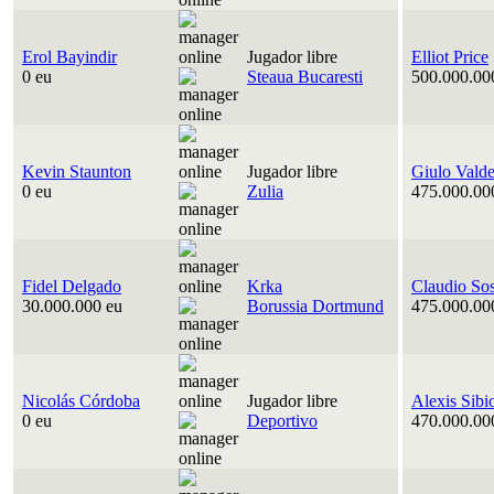
Erol Bayindir
Jugador libre
Elliot Price
0 eu
Steaua Bucaresti
500.000.00
Kevin Staunton
Jugador libre
Giulo Vald
0 eu
Zulia
475.000.00
Fidel Delgado
Krka
Claudio So
30.000.000 eu
Borussia Dortmund
475.000.00
Nicolás Córdoba
Jugador libre
Alexis Sibi
0 eu
Deportivo
470.000.00