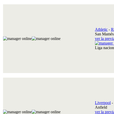
Athletic
-
R
San Mamés 
ver la prev
Liga nacio
Liverpool
-
Anfield
ver la prev