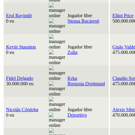
Erol Bayindir
Jugador libre
Elliot Price
0 eu
Steaua Bucaresti
500.000.00
Kevin Staunton
Jugador libre
Giulo Vald
0 eu
Zulia
475.000.00
Fidel Delgado
Krka
Claudio So
30.000.000 eu
Borussia Dortmund
475.000.00
Nicolás Córdoba
Jugador libre
Alexis Sibi
0 eu
Deportivo
470.000.00