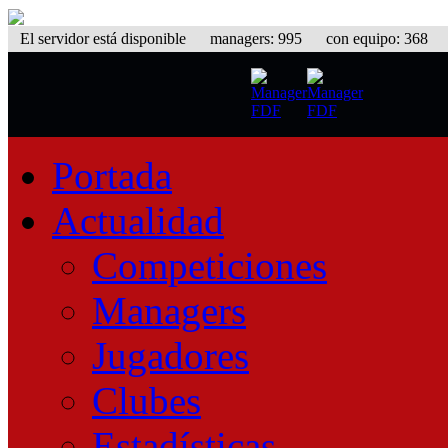
El servidor está disponible
managers: 995 con equipo: 368 equ
Portada
Actualidad
Competiciones
Managers
Jugadores
Clubes
Estadísticas