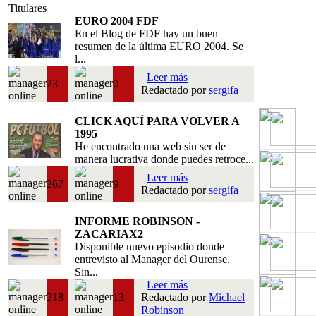
Titulares
EURO 2004 FDF
En el Blog de FDF hay un buen
resumen de la última EURO 2004. Se
l...
Leer más
23
0
Redactado por
sergifa
CLICK AQUÍ PARA VOLVER A
1995
He encontrado una web sin ser de
manera lucrativa donde puedes retroce...
Leer más
267
9
Redactado por
sergifa
INFORME ROBINSON -
ZACARIAX2
Disponible nuevo episodio donde
entrevisto al Manager del Ourense.
Sin...
Leer más
218
13
Redactado por
Michael
Robinson