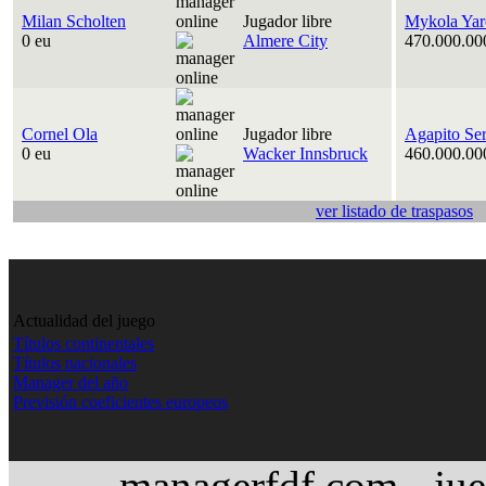
Milan Scholten
Jugador libre
Mykola Yar
0 eu
Almere City
470.000.00
Cornel Ola
Jugador libre
Agapito Se
0 eu
Wacker Innsbruck
460.000.00
ver listado de traspasos
Actualidad del juego
Títulos continentales
Títulos nacionales
Manager del año
Previsión coeficientes europeos
managerfdf.com - jue