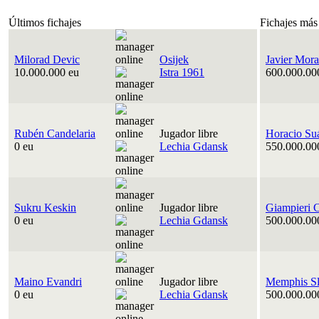
Últimos fichajes
Fichajes más
Milorad Devic
Osijek
Javier Mora
10.000.000 eu
Istra 1961
600.000.00
Rubén Candelaria
Jugador libre
Horacio Su
0 eu
Lechia Gdansk
550.000.00
Sukru Keskin
Jugador libre
Giampieri 
0 eu
Lechia Gdansk
500.000.00
Maino Evandri
Jugador libre
Memphis Sl
0 eu
Lechia Gdansk
500.000.00