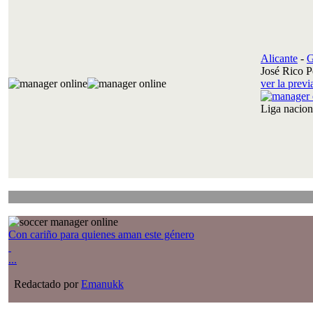
Alicante
-
G
José Rico P
ver la prev
Liga nacio
Con cariño para quienes aman este género
...
Redactado por
Emanukk