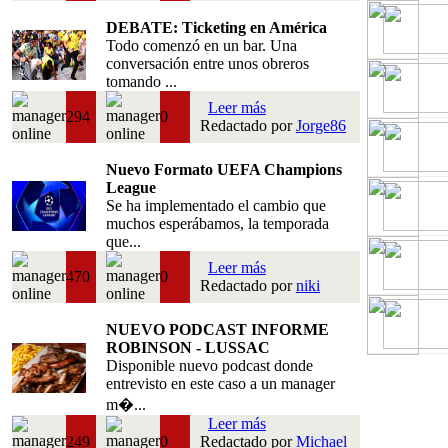
DEBATE: Ticketing en América
Todo comenzó en un bar. Una
conversación entre unos obreros
tomando ...
Leer más
294
0
Redactado por
Jorge86
Nuevo Formato UEFA Champions
League
Se ha implementado el cambio que
muchos esperábamos, la temporada
que...
Leer más
470
0
Redactado por
niki
NUEVO PODCAST INFORME
ROBINSON - LUSSAC
Disponible nuevo podcast donde
entrevisto en este caso a un manager
m�...
Leer más
249
0
Redactado por
Michael