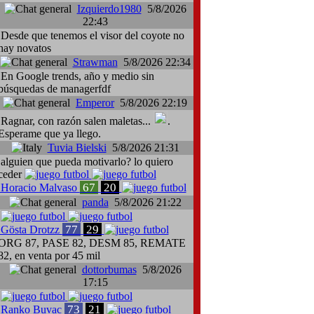
Izquierdo1980
5/8/2026
22:43
Desde que tenemos el visor del coyote no
hay novatos
Strawman
5/8/2026 22:34
En Google trends, año y medio sin
búsquedas de managerfdf
Emperor
5/8/2026 22:19
Ragnar, con razón salen maletas...
.
Esperame que ya llego.
Tuvia Bielski
5/8/2026 21:31
alguien que pueda motivarlo? lo quiero
ceder
67
20
Horacio Malvaso
panda
5/8/2026 21:22
77
29
Gösta Drotzz
ORG 87, PASE 82, DESM 85, REMATE
82, en venta por 45 mil
dottorbumas
5/8/2026
17:15
73
21
Ranko Buvac