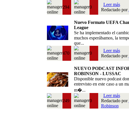
Leer más
294
0
Redactado por
Nuevo Formato UEFA Cha
League
Se ha implementado el cambi
muchos esperábamos, la temp
que...
Leer más
470
0
Redactado por
NUEVO PODCAST INFO
ROBINSON - LUSSAC
Disponible nuevo podcast do
entrevisto en este caso a un m
m�...
Leer más
249
0
Redactado por
Robinson