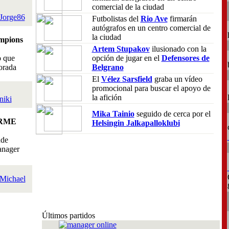
comercial de la ciudad
Jorge86
Futbolistas del
Rio Ave
firmarán
autógrafos en un centro comercial de
la ciudad
mpions
Artem Stupakov
ilusionado con la
o que
opción de jugar en el
Defensores de
orada
Belgrano
El
Vélez Sarsfield
graba un vídeo
promocional para buscar el apoyo de
la afición
niki
Mika Tainio
seguido de cerca por el
RME
Helsingin Jalkapalloklubi
nde
anager
Michael
Últimos partidos