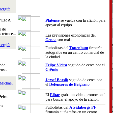
sergifa
VER A
Platense
se vuelca con la afición para
apoyar al equipo
r de
retroce...
Las previsiones económicas del
Genoa
son malas
sergifa
Futbolistas del
Tottenham
firmarán
autógrafos en un centro comercial de
la ciudad
nde
Felipe Vieira
seguido de cerca por el
ense.
Grêmio
Jozsef Bozsik
seguido de cerca por
Michael
el
Defensores de Belgrano
El
Eibar
graba un vídeo promocional
rica
para buscar el apoyo de la afición
os
Futbolistas del
Atvidabergs FF
firmarán autógrafos en un centro