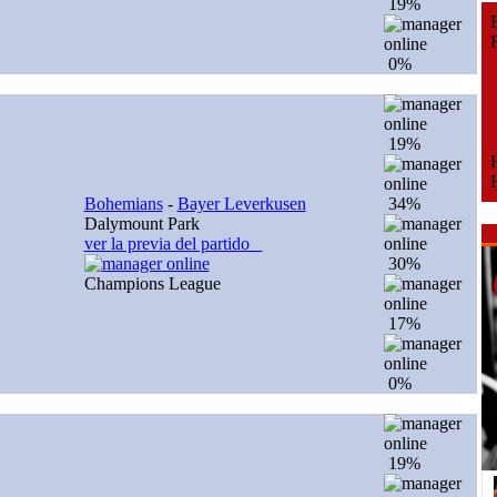
19%
Fe
Fe
0%
19%
H
H
Bohemians
-
Bayer Leverkusen
34%
Dalymount Park
ver la previa del partido
30%
Champions League
17%
0%
19%