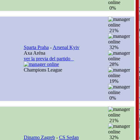
0%
21%
Sparta Praha
-
Arsenal Kyiv
32%
Axa Aréna
ver la previa del partido
28%
Champions League
19%
0%
21%
Dinamo Zagreb
-
CS Sedan
32%