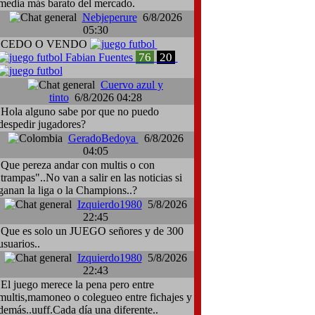
media más barato del mercado.
Nebjeperure
6/8/2026
05:30
CEDO O VENDO
76
20
Fabian Fuentes
Cuervo azul y
tinto
6/8/2026 04:28
Hola alguno sabe por que no puedo
despedir jugadores?
GeradoBedoya
6/8/2026
04:05
Que pereza andar con multis o con
:trampas"..No van a salir en las noticias si
ganan la liga o la Champions..?
Izquierdo1980
5/8/2026
22:45
Que es solo un JUEGO señores y de 300
usuarios..
Izquierdo1980
5/8/2026
22:43
El juego merece la pena pero entre
multis,mamoneo o colegueo entre fichajes y
demás..uuff.Cada día una diferente..