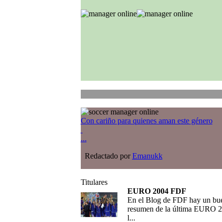
Con cariño para quienes aman este género
...
Redactado por
Emanukk
Titulares
EURO 2004 FDF
En el Blog de FDF hay un bu
resumen de la última EURO 2
l...