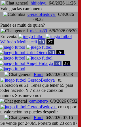
hhijohyu
6/8/2026 11:26
Vale gracias camionero
GeradoBedoya
6/8/2026
08:22
Panda es multi de quien?
niclaus89
6/8/2026 08:20
En venta:
79
27
Wilfredo Medinaceli
70
26
Uriel Otero
74
27
Ángel Hidalgo
Rami
6/8/2026 07:58
GeradoBedoya
tu
valoracion es 51. Tenes que tener 65 para
poder hacerlo. Y 7 dias de conexion
minimo. Sos nuevo no?.
camionero
6/8/2026 07:32
GeradoBedoya
creo q por
tu valoración no puedes despedir.
Rami
6/8/2026 07:16
Se vende por 240M. Portero sub 23 con 87