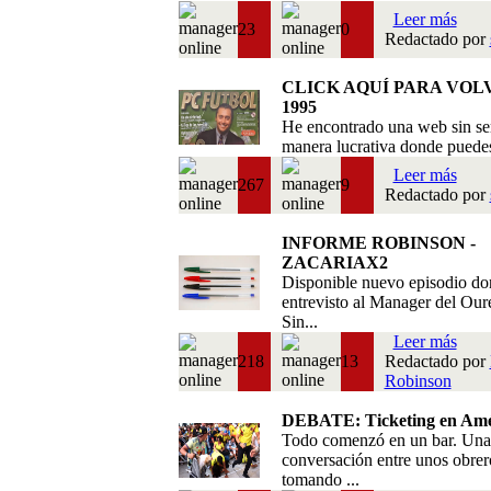
Leer más
23
0
Redactado por
CLICK AQUÍ PARA VOL
1995
He encontrado una web sin se
manera lucrativa donde puedes 
Leer más
267
9
Redactado por
INFORME ROBINSON -
ZACARIAX2
Disponible nuevo episodio do
entrevisto al Manager del Our
Sin...
Leer más
218
13
Redactado por
Robinson
DEBATE: Ticketing en Amé
Todo comenzó en un bar. Una
conversación entre unos obrer
tomando ...