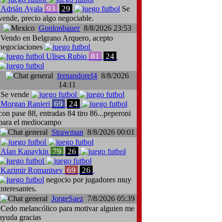
93
29
Adrián Ayala
Se
vende, precio algo negociable.
Gonlonbauer
8/8/2026 23:53
Vendo en Belgrano Arquero, acepto
negociaciones
81
24
Ulises Rubio
fernandoref4
8/8/2026
14:11
Se vende
69
24
Morgan Ranieri
con pase 88, entradas 84 tiro 86...peperoni
para el mediocampo
Strawman
8/8/2026 00:01
79
26
Alan Kanaykin
69
26
Kazimir Romantsev
negocio por jugadores muy
interesantes.
JorgeSaez
7/8/2026 05:39
Cedo melancólico para motivar alguien me
ayuda gracias