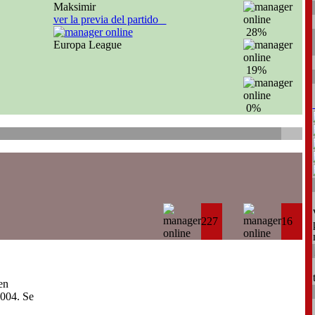
Maksimir
ver la previa del partido
28%
Europa League
19%
0%
227
16
en
004. Se