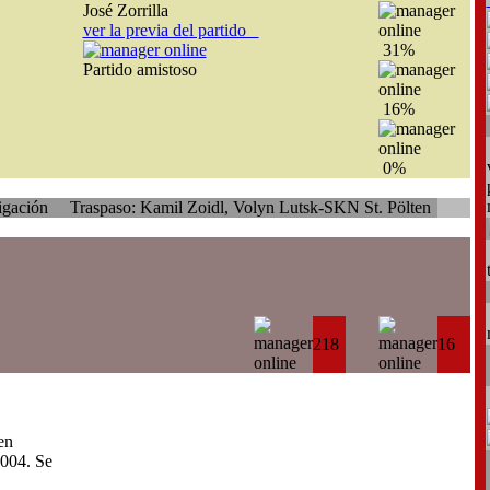
José Zorrilla
ver la previa del partido
31%
Partido amistoso
16%
0%
raspaso: Kamil Zoidl, Volyn Lutsk-SKN St. Pölten
Traspaso: Giampi
218
16
en
004. Se