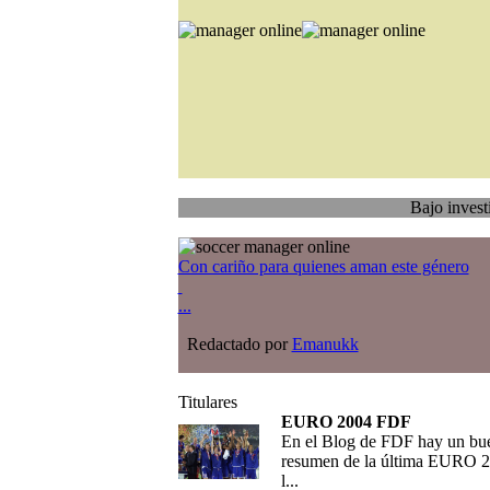
Bajo investigación
T
Con cariño para quienes aman este género
...
Redactado por
Emanukk
Titulares
EURO 2004 FDF
En el Blog de FDF hay un bu
resumen de la última EURO 2
l...