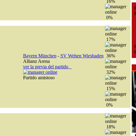
16%
Fe
Fe
0%
17%
H
H
Bayern München
-
SV Wehen Wiesbaden
36%
Allianz Arena
ver la previa del partido
32%
Partido amistoso
15%
0%
18%