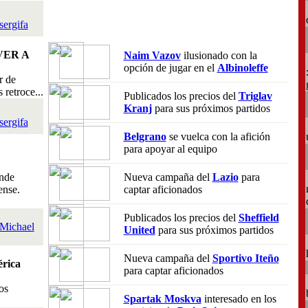
sergifa
VER A
Naim Vazov
ilusionado con la
opción de jugar en el
Albinoleffe
r de
retroce...
Publicados los precios del
Triglav
Kranj
para sus próximos partidos
sergifa
Belgrano
se vuelca con la afición
para apoyar al equipo
nde
Nueva campaña del
Lazio
para
ense.
captar aficionados
Publicados los precios del
Sheffield
Michael
United
para sus próximos partidos
Nueva campaña del
Sportivo Iteño
rica
para captar aficionados
os
Spartak Moskva
interesado en los