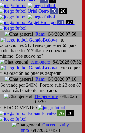
70
26
Uriel Otero
74
27
Ángel Hidalgo
Rami
6/8/2026 07:58
GeradoBedoya
tu
valoracion es 51. Tenes que tener 65 para
poder hacerlo. Y 7 dias de conexion
minimo. Sos nuevo no?.
eri Cusinato, Cádiz-Cagliari
camionero
6/8/2026 07:32
GeradoBedoya
creo q por
tu valoración no puedes despedir.
Rami
6/8/2026 07:16
Se vende por 240M. Portero sub 23 con 87
media más barato del mercado.
Nebjeperure
6/8/2026
05:30
CEDO O VENDO
76
20
Fabian Fuentes
Cuervo azul y
tinto
6/8/2026 04:28