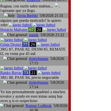
Ragnar, con razón salen maletas...
.
Esperame que ya llego.
Tuvia Bielski
5/8/2026 21:31
alguien que pueda motivarlo? lo quiero
ceder
67
20
Horacio Malvaso
panda
5/8/2026 21:22
77
29
Gösta Drotzz
ORG 87, PASE 82, DESM 85, REMATE
82, en venta por 45 mil
dottorbumas
5/8/2026
17:15
73
21
Ranko Buvac
ORG 88, PASE 84, precio negociable
dottorbumas
5/8/2026
17:14
Yo luis personalmente apadrinó a muchos
novatos y ayudo en esos temas aunq hay
veces q si es sospechoso
Ragnar Lodbrok
5/8/2026
16:36