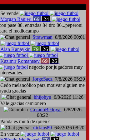
comentarios del chat
Se vende
69
24
Morgan Ranieri
con pase 88, entradas 84 tiro 86...peperoni
para el mediocampo
Strawman
8/8/2026 00:01
79
26
Alan Kanaykin
69
26
Kazimir Romantsev
negocio por jugadores muy
interesantes.
JorgeSaez
7/8/2026 05:39
Cedo melancólico para motivar alguien me
ayuda gracias
hhijohyu
6/8/2026 11:26
Vale gracias camionero
GeradoBedoya
6/8/2026
08:22
Panda es multi de quien?
niclaus89
6/8/2026 08:20
En venta:
79
27
Wilfredo Medinaceli