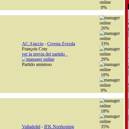
0%
20%
AC Ajaccio
-
Crvena Zvezda
33%
François Coty
ver la previa del partido
29%
Partido amistoso
18%
0%
18%
Valladolid
-
IFK Norrkoping
35%