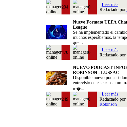
Leer más
294
0
Redactado por
Nuevo Formato UEFA Cha
League
Se ha implementado el cambi
muchos esperábamos, la temp
que...
Leer más
470
0
Redactado por
NUEVO PODCAST INFO
ROBINSON - LUSSAC
Disponible nuevo podcast do
entrevisto en este caso a un m
m�...
Leer más
249
0
Redactado por
Robinson