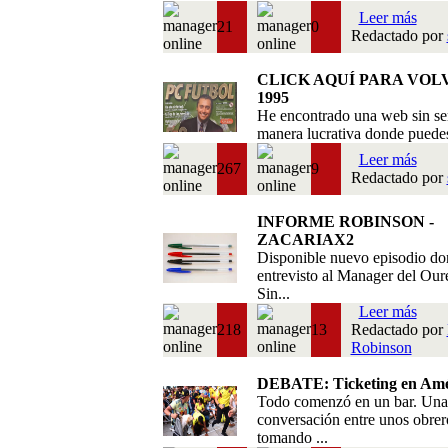
Leer más
21
0
Redactado por
CLICK AQUÍ PARA VOL
1995
He encontrado una web sin se
manera lucrativa donde puedes 
Leer más
267
9
Redactado por
INFORME ROBINSON -
ZACARIAX2
Disponible nuevo episodio do
entrevisto al Manager del Our
Sin...
Leer más
218
13
Redactado por
Robinson
DEBATE: Ticketing en Amé
Todo comenzó en un bar. Una
conversación entre unos obrer
tomando ...