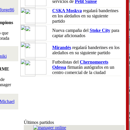
servicios de
Petit Suisse
Jorge86
CSKA Moskva
regalará banderines
en los aledaños en su siguiente
partido
mpions
Nueva campaña del
Stoke City
para
o que
captar aficionados
orada
Mirandés
regalará banderines en los
aledaños en su siguiente partido
niki
Futbolistas del
Chernomorets
Odessa
firmarán autógrafos en un
RME
centro comercial de la ciudad
nde
anager
Michael
Últimos partidos