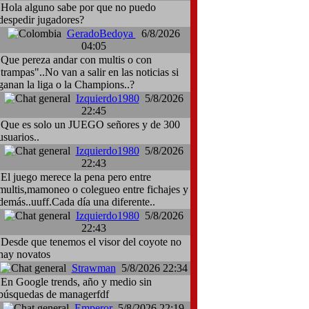
Hola alguno sabe por que no puedo
despedir jugadores?
GeradoBedoya
6/8/2026
04:05
Que pereza andar con multis o con
:trampas"..No van a salir en las noticias si
ganan la liga o la Champions..?
Izquierdo1980
5/8/2026
22:45
Que es solo un JUEGO señores y de 300
usuarios..
Izquierdo1980
5/8/2026
22:43
El juego merece la pena pero entre
multis,mamoneo o colegueo entre fichajes y
demás..uuff.Cada día una diferente..
Izquierdo1980
5/8/2026
22:43
Desde que tenemos el visor del coyote no
hay novatos
Strawman
5/8/2026 22:34
En Google trends, año y medio sin
búsquedas de managerfdf
Emperor
5/8/2026 22:19