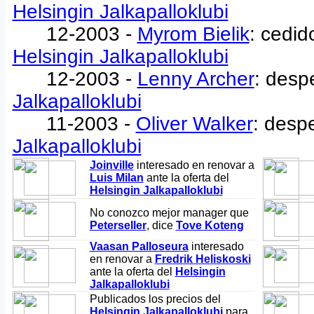
Helsingin Jalkapalloklubi
12-2003 -
Myrom Bielik
: cedid
Helsingin Jalkapalloklubi
12-2003 -
Lenny Archer
: desp
Jalkapalloklubi
11-2003 -
Oliver Walker
: desp
Jalkapalloklubi
Joinville
interesado en renovar a
Luis Milan
ante la oferta del
Helsingin Jalkapalloklubi
No conozco mejor manager que
Peterseller
, dice
Tove Koteng
Vaasan Palloseura
interesado
en renovar a
Fredrik Heliskoski
ante la oferta del
Helsingin
Jalkapalloklubi
Publicados los precios del
Helsingin Jalkapalloklubi
para