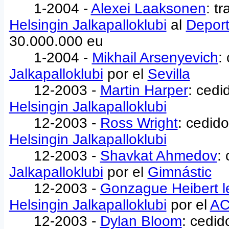
1-2004 -
Alexei Laaksonen
: t
Helsingin Jalkapalloklubi
al
Deport
30.000.000 eu
1-2004 -
Mikhail Arsenyevich
:
Jalkapalloklubi
por el
Sevilla
12-2003 -
Martin Harper
: cedi
Helsingin Jalkapalloklubi
12-2003 -
Ross Wright
: cedido
Helsingin Jalkapalloklubi
12-2003 -
Shavkat Ahmedov
:
Jalkapalloklubi
por el
Gimnástic
12-2003 -
Gonzague Heibert l
Helsingin Jalkapalloklubi
por el
AC
12-2003 -
Dylan Bloom
: cedid