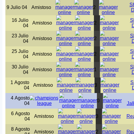
S
9 Julio 04
Amistoso
2
D
16 Julio
S
Amistoso
2
04
D
23 Julio
S
Amistoso
2
04
D
25 Julio
S
Amistoso
2
04
D
30 Julio
S
Amistoso
1
04
D
1 Agosto
S
Amistoso
3
04
4 Agosto
0
04
Jal
6 Agosto
Amistoso
3
Rea
04
8 Agosto
Amistoso
2
Rea