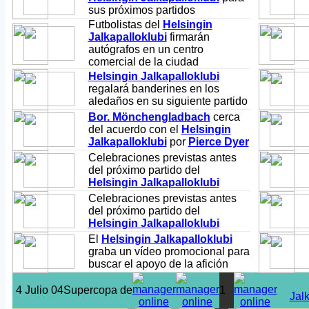
sus próximos partidos
Futbolistas del
Helsingin
Jalkapalloklubi
firmarán
autógrafos en un centro
comercial de la ciudad
Helsingin Jalkapalloklubi
regalará banderines en los
aledaños en su siguiente partido
Bor. Mönchengladbach
cerca
del acuerdo con el
Helsingin
Jalkapalloklubi
por
Pierce Dyer
Celebraciones previstas antes
del próximo partido del
Helsingin Jalkapalloklubi
Celebraciones previstas antes
del próximo partido del
Helsingin Jalkapalloklubi
El
Helsingin Jalkapalloklubi
graba un vídeo promocional para
buscar el apoyo de la afición
4 Julio 04
Supercopa de
1
Jal