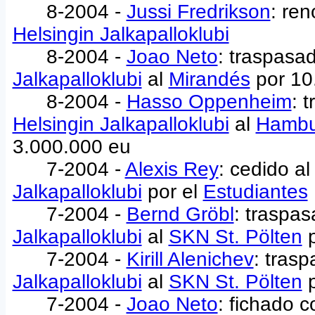
8-2004 -
Jussi Fredrikson
: ren
Helsingin Jalkapalloklubi
8-2004 -
Joao Neto
: traspasa
Jalkapalloklubi
al
Mirandés
por 10
8-2004 -
Hasso Oppenheim
: 
Helsingin Jalkapalloklubi
al
Hambu
3.000.000 eu
7-2004 -
Alexis Rey
: cedido a
Jalkapalloklubi
por el
Estudiantes
7-2004 -
Bernd Gröbl
: traspa
Jalkapalloklubi
al
SKN St. Pölten
p
7-2004 -
Kirill Alenichev
: tras
Jalkapalloklubi
al
SKN St. Pölten
p
7-2004 -
Joao Neto
: fichado c