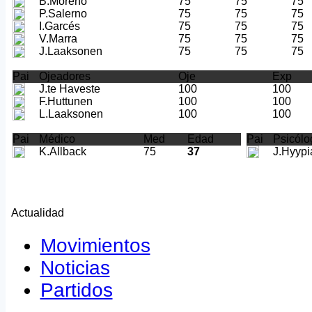
B.Moreno
75
75
75
P.Salerno
75
75
75
I.Garcés
75
75
75
V.Marra
75
75
75
J.Laaksonen
75
75
75
Pai
Ojeadores
Oje
Exp
J.te Haveste
100
100
F.Huttunen
100
100
L.Laaksonen
100
100
Pai
Médico
Med
Edad
Pai
Psicólo
K.Allback
75
37
J.Hyypi
Actualidad
Movimientos
Noticias
Partidos