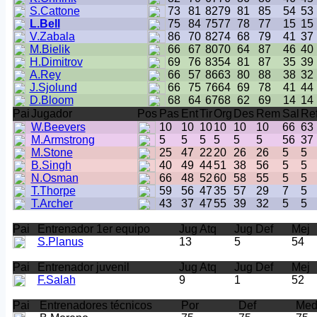
S.Cattone
73
81
82
79
81
85
54
53
L.Bell
75
84
75
77
78
77
15
15
V.Zabala
86
70
82
74
68
79
41
37
M.Bielik
66
67
80
70
64
87
46
40
H.Dimitrov
69
76
83
54
81
87
35
39
A.Rey
66
57
86
63
80
88
38
32
J.Sjolund
66
75
76
64
69
78
41
44
D.Bloom
68
64
67
68
62
69
14
14
Pai
Jugador
Pos
Pas
Ent
Tir
Org
Des
Rem
Sal
Re
W.Beevers
10
10
10
10
10
10
66
63
M.Armstrong
5
5
5
5
5
5
56
37
M.Stone
25
47
22
20
26
26
5
5
B.Singh
40
49
44
51
38
56
5
5
N.Osman
66
48
52
60
58
55
5
5
T.Thorpe
59
56
47
35
57
29
7
5
T.Archer
43
37
47
55
39
32
5
5
Pai
Entrenador 1er equipo
Jug Atq
Jug Def
Mej
S.Planus
13
5
54
Pai
Entrenador juvenil
Jug Atq
Jug Def
Mej
F.Salah
9
1
52
Pai
Entrenadores técnicos
Por
Def
Me