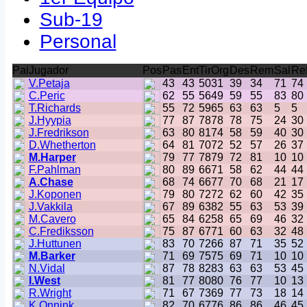
Sub-19
Personal
Pai
Jugador
Pos
Pas
Ent
Tir
Org
Des
Rem
Sal
Re
V.Petaja
43
43
50
31
39
34
71
74
C.Peric
62
55
56
49
59
55
83
80
T.Richards
55
72
59
65
63
63
5
5
J.Hyypia
77
87
78
78
78
75
24
30
J.Fredrikson
63
80
81
74
58
59
40
30
D.Whetherton
64
81
70
72
52
57
26
37
M.Harper
79
77
78
79
72
81
10
10
F.Pahlman
80
89
66
71
58
62
44
44
A.Chase
68
74
66
77
70
68
21
17
J.Koponen
79
80
72
72
62
60
42
35
J.Vakkila
67
89
63
82
55
63
53
39
M.Cavero
65
84
62
58
65
69
46
32
C.Frediksson
75
87
67
71
60
63
32
48
J.Huttunen
83
70
72
66
87
71
35
52
M.Barker
71
69
75
75
69
71
10
10
N.Vidal
87
78
82
83
63
63
53
45
I.West
81
77
80
80
76
77
10
13
R.Wright
71
67
73
69
77
73
18
14
K.Onnink
82
70
67
76
86
86
46
45