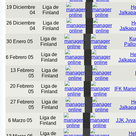
19 Diciembre
Liga de
He
-
04
Finland
Jalkapa
26 Diciembre
Liga de
He
-
04
Finland
Jalkapa
Liga de
Ku
30 Enero 05
-
Finland
Pallo
Liga de
He
6 Febrero 05
-
Finland
Jalkapal
13 Febrero
Liga de
-
05
Finland
20 Febrero
Liga de
-
IFK Mari
05
Finland
27 Febrero
Liga de
He
-
05
Finland
Jalkapa
Liga de
6 Marzo 05
-
JJK Jyva
Finland
Liga de
Hel