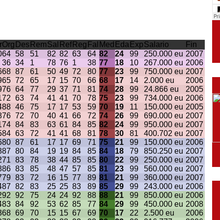
r
Org
Des
Rem
Sal
Ref
Reg
Fal
Med
Eda
Exp
Salario
Fin
0
64
58
51
82
82
63
64
82
24
99
250.000 eu
2007
36
34
1
78
76
1
38
77
18
10
267.000 eu
2006
6
68
87
61
50
49
72
80
77
23
99
750.000 eu
2007
9
65
72
65
17
15
70
66
68
17
14
2.000 eu
2006
9
76
64
77
29
37
71
81
74
28
99
24.866 eu
2005
1
72
63
74
41
41
70
78
75
23
99
734.000 eu
2006
4
88
46
75
17
17
53
59
70
19
11
150.000 eu
2005
8
76
72
70
40
41
66
72
74
26
99
690.000 eu
2007
1
74
84
83
63
61
84
85
82
24
99
950.000 eu
2007
5
84
63
72
41
41
68
81
78
30
81
400.702 eu
2007
6
80
87
61
17
17
69
71
75
21
99
150.000 eu
2006
8
87
80
84
19
19
84
85
84
18
79
850.250 eu
2007
2
71
83
78
38
44
85
85
80
22
99
250.000 eu
2007
8
86
83
85
48
47
57
85
81
23
99
560.000 eu
2007
7
79
83
72
16
15
77
89
81
21
99
360.000 eu
2007
4
87
82
83
25
25
83
89
85
29
99
243.000 eu
2006
2
92
92
75
24
24
92
88
88
21
99
850.000 eu
2006
4
83
84
92
53
62
85
77
84
29
99
450.000 eu
2008
3
68
69
70
15
15
67
69
70
17
22
2.500 eu
2006