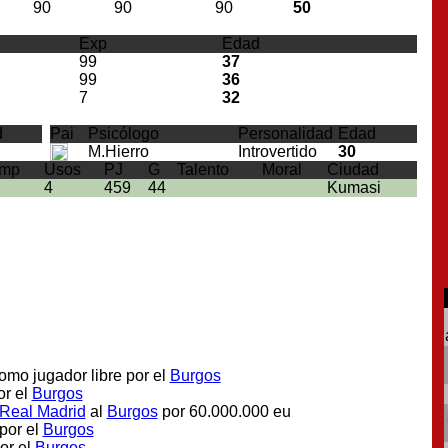
90
90
90
50
Exp
Edad
99
37
99
36
7
32
d
Pai
Psicólogo
Personalidad
Edad
M.Hierro
Introvertido
30
mp
Usos
PJ
G
Talento
Moral
Ciudad
4
459
44
Kumasi
como jugador libre por el
Burgos
or el
Burgos
Real Madrid
al
Burgos
por 60.000.000 eu
por el
Burgos
or el
Burgos