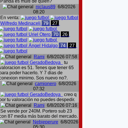
Panda es multi de quien?
niclaus89
6/8/2026
08:20
En venta:
79
27
Wilfredo Medinaceli
70
26
Uriel Otero
74
27
Ángel Hidalgo
Rami
6/8/2026 07:58
GeradoBedoya
tu
valoracion es 51. Tenes que tener 65
para poder hacerlo. Y 7 dias de
conexion minimo. Sos nuevo no?.
camionero
6/8/2026
07:32
GeradoBedoya
creo q
por tu valoración no puedes despedir.
Rami
6/8/2026 07:16
Se vende por 240M. Portero sub 23
con 87 media más barato del mercado.
Nebjeperure
6/8/2026
05:30