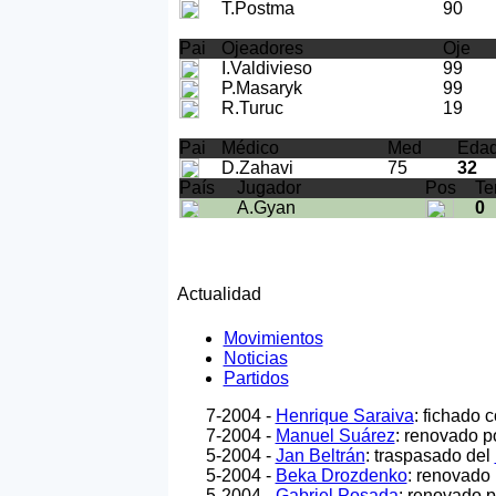
T.Postma
90
Pai
Ojeadores
Oje
I.Valdivieso
99
P.Masaryk
99
R.Turuc
19
Pai
Médico
Med
Eda
D.Zahavi
75
32
País
Jugador
Pos
Te
A.Gyan
0
Actualidad
Movimientos
Noticias
Partidos
7-2004 -
Henrique Saraiva
: fichado 
7-2004 -
Manuel Suárez
: renovado p
5-2004 -
Jan Beltrán
: traspasado del
5-2004 -
Beka Drozdenko
: renovado 
5-2004 -
Gabriel Posada
: renovado p