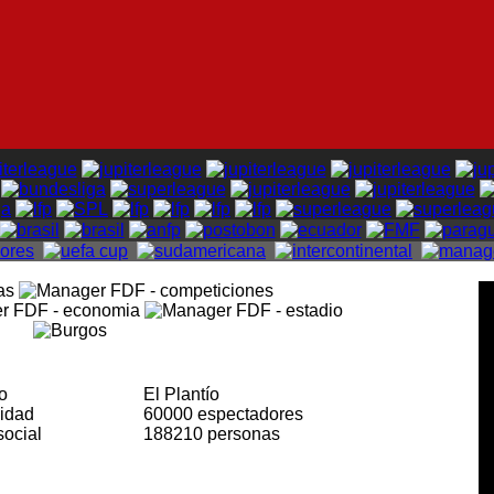
io
El Plantío
cidad
60000 espectadores
social
188210 personas