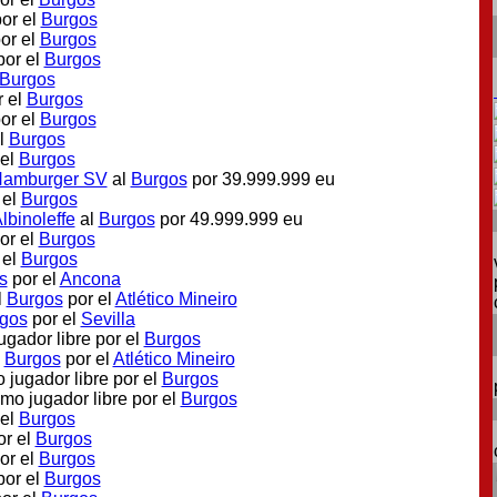
por el
Burgos
or el
Burgos
por el
Burgos
Burgos
r el
Burgos
or el
Burgos
el
Burgos
 el
Burgos
amburger SV
al
Burgos
por 39.999.999 eu
 el
Burgos
lbinoleffe
al
Burgos
por 49.999.999 eu
or el
Burgos
 el
Burgos
s
por el
Ancona
l
Burgos
por el
Atlético Mineiro
gos
por el
Sevilla
ugador libre por el
Burgos
l
Burgos
por el
Atlético Mineiro
 jugador libre por el
Burgos
omo jugador libre por el
Burgos
 el
Burgos
or el
Burgos
or el
Burgos
por el
Burgos