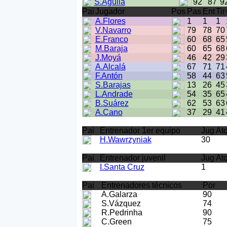
S.Agulla
92
87
9
Pai
Jugador
Pos
Pas
Ent
Tir
A.Flores
1
1
1
V.Navarro
79
78
70
E.Franco
60
68
65
M.Baraja
60
65
68
J.Moyá
46
42
29
A.Alcalá
67
71
71
F.Antón
58
44
63
S.Barajas
13
26
45
L.Andrade
54
35
65
B.Suárez
62
53
63
A.Cano
37
29
41
Pai
Entrenador 1er equipo
Jug At
H.Wawrzyniak
30
Pai
Entrenador juvenil
Jug At
I.Santa Cruz
1
Pai
Entrenadores técnicos
Por
A.Galarza
90
S.Vázquez
74
R.Pedrinha
90
C.Green
75