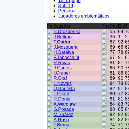
1er Equipo
Sub-19
Personal
Jugadores emblemáticos
Pai
Jugador
Pos
Pas
Ent
Ti
B.Drozdenko
55
64
7
J.Beltrán
36
1
2
T.Ostbo
87
92
6
J.Mosquera
69
66
6
H.Saraiva
77
78
6
F.Tabocchini
67
91
8
R.Rivas
81
81
7
J.Garcés
66
90
7
I.Gruber
81
86
8
R.Graf
89
90
7
L.Novais
84
78
6
Q.Bautista
82
81
8
T.Ollard
80
77
8
R.Donis
81
81
8
A.Wardlaw
84
83
7
G.Posada
88
85
8
M.Suárez
82
92
9
A.Hosp
84
82
8
F.Bernal
74
71
7