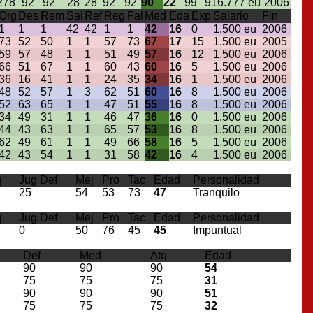
2
78
92
92
28
28
92
92
90
22
99
916.777 eu
2006
Org
Des
Rem
Sal
Ref
Reg
Fal
Med
Eda
Exp
Salario
Fin
1
1
1
42
42
1
1
42
16
0
1.500 eu
2006
73
52
50
1
1
57
73
67
17
15
1.500 eu
2005
59
57
48
1
1
51
49
57
16
12
1.500 eu
2006
66
51
67
1
1
60
43
60
16
5
1.500 eu
2006
36
16
41
1
1
24
35
34
16
1
1.500 eu
2006
48
52
57
1
3
62
51
60
16
8
1.500 eu
2006
52
63
65
1
1
47
51
55
16
8
1.500 eu
2006
34
49
31
1
1
46
47
36
16
0
1.500 eu
2006
44
43
63
1
1
65
57
53
16
8
1.500 eu
2006
62
49
61
1
1
49
66
58
16
5
1.500 eu
2006
42
43
54
1
1
31
58
42
16
4
1.500 eu
2006
q
Jug Def
Mej
Pro
Tac
Edad
Personalidad
25
54
53
73
47
Tranquilo
q
Jug Def
Mej
Pro
Tac
Edad
Personalidad
0
50
76
45
45
Impuntual
Def
Med
Atq
Edad
90
90
90
54
75
75
75
31
90
90
90
51
75
75
75
32