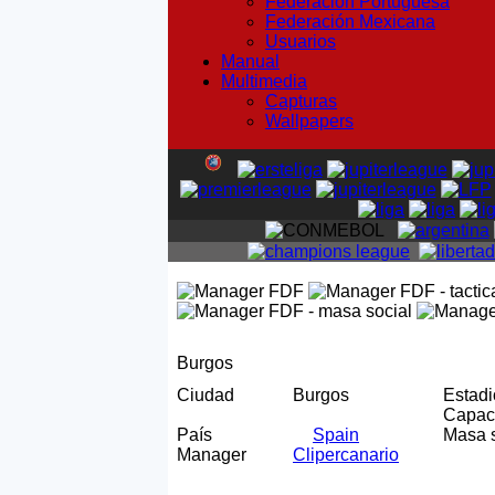
Federación Portuguesa
Federación Mexicana
Usuarios
Manual
Multimedia
Capturas
Wallpapers
Burgos
Ciudad
Burgos
Estad
Capa
País
Spain
Masa 
Manager
Clipercanario