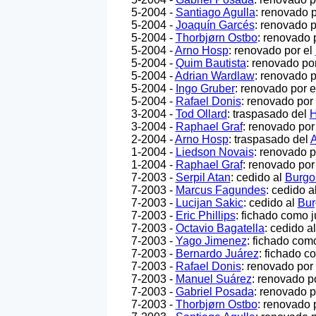
5-2004 -
Santiago Agulla
: renovado 
5-2004 -
Joaquín Garcés
: renovado p
5-2004 -
Thorbjørn Ostbo
: renovado 
5-2004 -
Arno Hosp
: renovado por el
5-2004 -
Quim Bautista
: renovado po
5-2004 -
Adrian Wardlaw
: renovado p
5-2004 -
Ingo Gruber
: renovado por 
5-2004 -
Rafael Donis
: renovado por
3-2004 -
Tod Ollard
: traspasado del
H
3-2004 -
Raphael Graf
: renovado por
2-2004 -
Arno Hosp
: traspasado del
A
1-2004 -
Liedson Novais
: renovado p
1-2004 -
Raphael Graf
: renovado por
7-2003 -
Serpil Atan
: cedido al
Burgo
7-2003 -
Marcus Fagundes
: cedido a
7-2003 -
Lucijan Sakic
: cedido al
Bur
7-2003 -
Eric Phillips
: fichado como j
7-2003 -
Octavio Bagatella
: cedido a
7-2003 -
Yago Jimenez
: fichado como
7-2003 -
Bernardo Juárez
: fichado c
7-2003 -
Rafael Donis
: renovado por
7-2003 -
Manuel Suárez
: renovado p
7-2003 -
Gabriel Posada
: renovado p
7-2003 -
Thorbjørn Ostbo
: renovado 