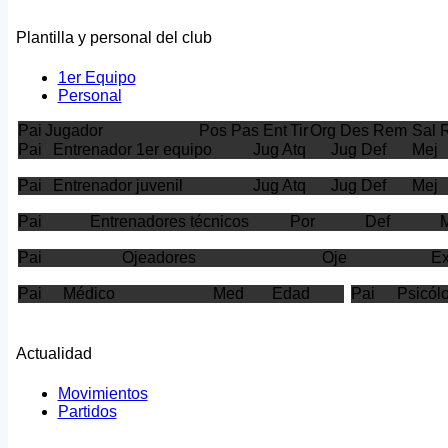
Plantilla y personal del club
1er Equipo
Personal
Pai
Jugador
Pos
Pas
Ent
Tir
Org
Des
Rem
Sal
R
Pai
Entrenador 1er equipo
Jug Atq
Jug Def
Mej
Pai
Entrenador juvenil
Jug Atq
Jug Def
Mej
Pai
Entrenadores técnicos
Por
Def
Pai
Ojeadores
Oje
E
Pai
Médico
Med
Edad
Pai
Psicól
Actualidad
Movimientos
Partidos