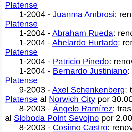
Platense
1-2004 -
Juanma Ambrosi
: re
Platense
1-2004 -
Abraham Rueda
: re
1-2004 -
Abelardo Hurtado
: r
Platense
1-2004 -
Patricio Pinedo
: ren
1-2004 -
Bernardo Justiniano
:
Platense
9-2003 -
Axel Schenkenberg
:
Platense
al
Norwich City
por 30.0
8-2003 -
Ángelo Ramírez
: tr
al
Sloboda Point Sevojno
por 2.0
8-2003 -
Cosimo Castro
: reno