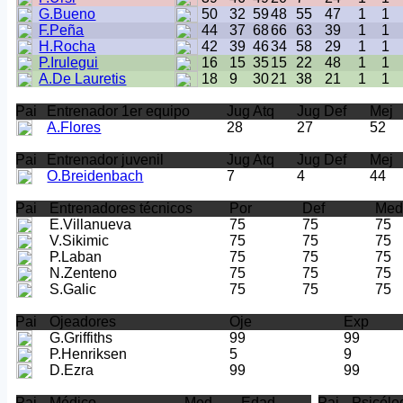
G.Bueno
50
32
59
48
55
47
1
1
F.Peña
44
37
68
66
63
39
1
1
H.Rocha
42
39
46
34
58
29
1
1
P.Irulegui
16
15
35
15
22
48
1
1
A.De Lauretis
18
9
30
21
38
21
1
1
Pai
Entrenador 1er equipo
Jug Atq
Jug Def
Mej
A.Flores
28
27
52
Pai
Entrenador juvenil
Jug Atq
Jug Def
Mej
O.Breidenbach
7
4
44
Pai
Entrenadores técnicos
Por
Def
Me
E.Villanueva
75
75
75
V.Sikimic
75
75
75
P.Laban
75
75
75
N.Zenteno
75
75
75
S.Galic
75
75
75
Pai
Ojeadores
Oje
Exp
G.Griffiths
99
99
P.Henriksen
5
9
D.Ezra
99
99
Pai
Médico
Med
Edad
Pai
Psicólo