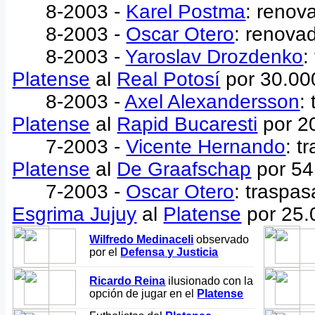
8-2003 -
Karel Postma
: renov
8-2003 -
Oscar Otero
: renova
8-2003 -
Yaroslav Drozdenko
:
Platense
al
Real Potosí
por 30.00
8-2003 -
Axel Alexandersson
:
Platense
al
Rapid Bucaresti
por 2
7-2003 -
Vicente Hernando
: t
Platense
al
De Graafschap
por 54
7-2003 -
Oscar Otero
: traspa
Esgrima Jujuy
al
Platense
por 25.
Wilfredo Medinaceli
observado
por el
Defensa y Justicia
Ricardo Reina
ilusionado con la
opción de jugar en el
Platense