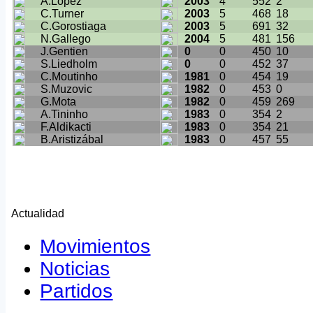
A.López
2003
4
552
2
C.Turner
2003
5
468
18
C.Gorostiaga
2003
5
691
32
N.Gallego
2004
5
481
156
J.Gentien
0
0
450
10
S.Liedholm
0
0
452
37
C.Moutinho
1981
0
454
19
S.Muzovic
1982
0
453
0
G.Mota
1982
0
459
269
A.Tininho
1983
0
354
2
F.Aldikacti
1983
0
354
21
B.Aristizábal
1983
0
457
55
Actualidad
Movimientos
Noticias
Partidos