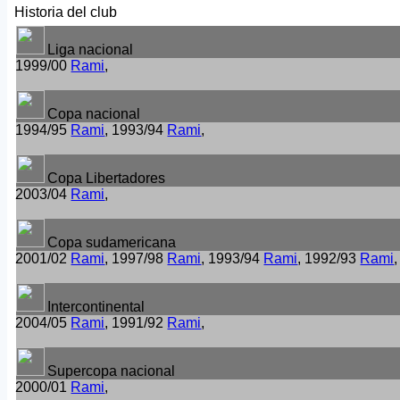
Historia del club
Liga nacional
1999/00
Rami
,
Copa nacional
1994/95
Rami
, 1993/94
Rami
,
Copa Libertadores
2003/04
Rami
,
Copa sudamericana
2001/02
Rami
, 1997/98
Rami
, 1993/94
Rami
, 1992/93
Rami
,
Intercontinental
2004/05
Rami
, 1991/92
Rami
,
Supercopa nacional
2000/01
Rami
,