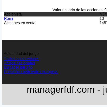
Valor unitario de las acciones
9
Accionista
Núm
Rami
13
Acciones en venta
148
Actualidad del juego
Títulos continentales
Títulos nacionales
Manager del año
Previsión coeficientes europeos
managerfdf.com - j