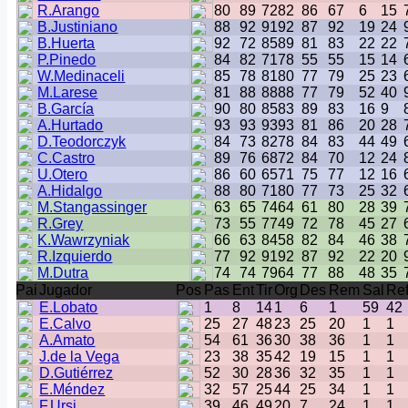
R.Arango
80
89
72
82
86
67
6
15
B.Justiniano
88
92
91
92
87
92
19
24
B.Huerta
92
72
85
89
81
83
22
22
P.Pinedo
84
82
71
78
55
55
15
14
W.Medinaceli
85
78
81
80
77
79
25
23
M.Larese
81
88
88
88
77
79
52
40
B.García
90
80
85
83
89
83
16
9
A.Hurtado
93
93
93
93
81
86
20
28
D.Teodorczyk
84
73
82
78
84
83
44
49
C.Castro
89
76
68
72
84
70
12
24
U.Otero
86
60
65
71
75
77
12
16
A.Hidalgo
88
80
71
80
77
73
25
32
M.Stangassinger
63
65
74
64
61
80
28
39
R.Grey
73
55
77
49
72
78
45
27
K.Wawrzyniak
66
63
84
58
82
84
46
38
R.Izquierdo
77
92
91
92
87
92
22
20
M.Dutra
74
74
79
64
77
88
48
35
Pai
Jugador
Pos
Pas
Ent
Tir
Org
Des
Rem
Sal
Re
E.Lobato
1
8
14
1
6
1
59
42
E.Calvo
25
27
48
23
25
20
1
1
A.Amato
54
61
36
30
38
36
1
1
J.de la Vega
23
38
35
42
19
15
1
1
D.Gutiérrez
52
30
28
36
32
35
1
1
E.Méndez
32
57
25
44
25
34
1
1
F.Ursi
39
46
49
20
7
24
1
1