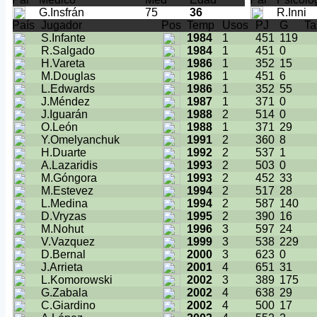
G.Insfrán
75
36
R.Inni
País
Jugador
Pos
Temp
Usos
PJ
G
Ta
S.Infante
1984
1
451
119
R.Salgado
1984
1
451
0
H.Vareta
1986
1
352
15
M.Douglas
1986
1
451
6
L.Edwards
1986
1
352
55
J.Méndez
1987
1
371
0
J.Iguarán
1988
2
514
0
O.León
1988
1
371
29
Y.Omelyanchuk
1991
2
360
8
H.Duarte
1992
2
537
1
A.Lazaridis
1993
2
503
0
M.Góngora
1993
2
452
33
M.Estevez
1994
2
517
28
L.Medina
1994
2
587
140
D.Vryzas
1995
2
390
16
M.Nohut
1996
3
597
24
V.Vazquez
1999
3
538
229
D.Bernal
2000
3
623
0
J.Arrieta
2001
4
651
31
L.Komorowski
2002
3
389
175
G.Zabala
2002
4
638
29
C.Giardino
2002
4
500
17