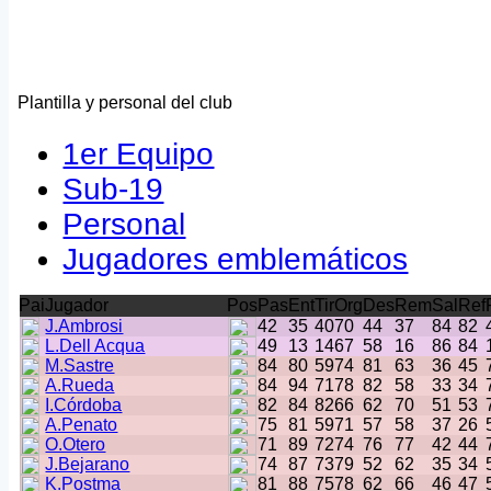
Plantilla y personal del club
1er Equipo
Sub-19
Personal
Jugadores emblemáticos
Pai
Jugador
Pos
Pas
Ent
Tir
Org
Des
Rem
Sal
Ref
J.Ambrosi
42
35
40
70
44
37
84
82
L.Dell Acqua
49
13
14
67
58
16
86
84
M.Sastre
84
80
59
74
81
63
36
45
A.Rueda
84
94
71
78
82
58
33
34
I.Córdoba
82
84
82
66
62
70
51
53
A.Penato
75
81
59
71
57
58
37
26
O.Otero
71
89
72
74
76
77
42
44
J.Bejarano
74
87
73
79
52
62
35
34
K.Postma
81
88
75
78
62
66
46
47