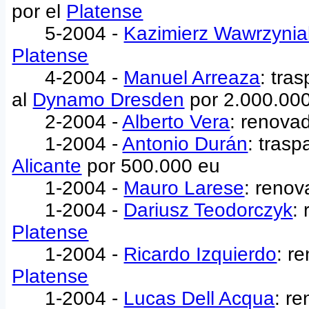
por el
Platense
5-2004 -
Kazimierz Wawrzynia
Platense
4-2004 -
Manuel Arreaza
: tra
al
Dynamo Dresden
por 2.000.00
2-2004 -
Alberto Vera
: renova
1-2004 -
Antonio Durán
: tras
Alicante
por 500.000 eu
1-2004 -
Mauro Larese
: renov
1-2004 -
Dariusz Teodorczyk
:
Platense
1-2004 -
Ricardo Izquierdo
: r
Platense
1-2004 -
Lucas Dell Acqua
: r