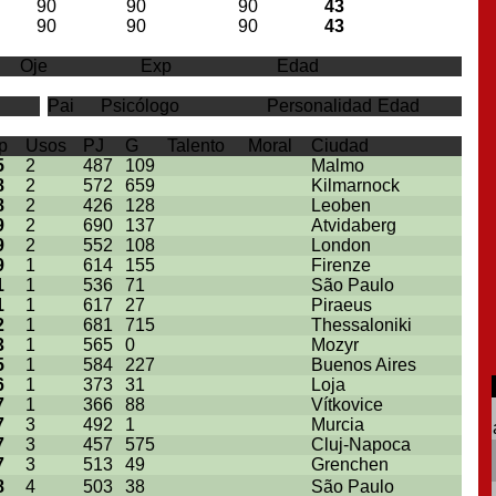
90
90
90
43
90
90
90
43
Oje
Exp
Edad
Pai
Psicólogo
Personalidad
Edad
p
Usos
PJ
G
Talento
Moral
Ciudad
5
2
487
109
Malmo
8
2
572
659
Kilmarnock
8
2
426
128
Leoben
9
2
690
137
Atvidaberg
9
2
552
108
London
9
1
614
155
Firenze
1
1
536
71
São Paulo
1
1
617
27
Piraeus
2
1
681
715
Thessaloniki
3
1
565
0
Mozyr
5
1
584
227
Buenos Aires
6
1
373
31
Loja
7
1
366
88
Vítkovice
7
3
492
1
Murcia
7
3
457
575
Cluj-Napoca
7
3
513
49
Grenchen
8
4
503
38
São Paulo