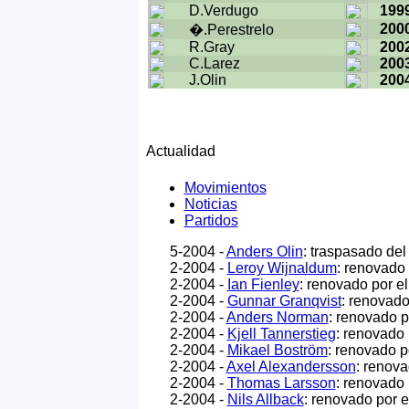
D.Verdugo
199
200
�.Perestrelo
R.Gray
200
C.Larez
200
J.Olin
200
Actualidad
Movimientos
Noticias
Partidos
5-2004 -
Anders Olin
: traspasado de
2-2004 -
Leroy Wijnaldum
: renovado
2-2004 -
Ian Fienley
: renovado por e
2-2004 -
Gunnar Granqvist
: renovado
2-2004 -
Anders Norman
: renovado p
2-2004 -
Kjell Tannerstieg
: renovado 
2-2004 -
Mikael Boström
: renovado p
2-2004 -
Axel Alexandersson
: renova
2-2004 -
Thomas Larsson
: renovado 
2-2004 -
Nils Allback
: renovado por 