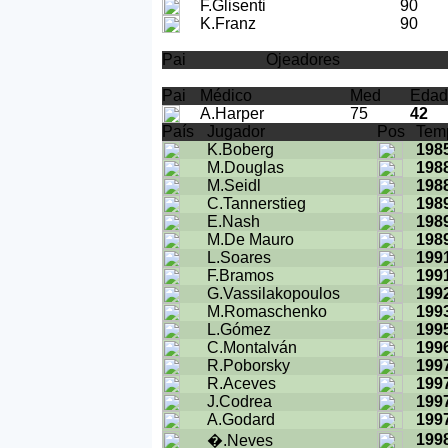
F.Glisenti
90
K.Franz
90
Pai
Ojeadores
Pai
Médico
Med
Edad
A.Harper
75
42
País
Jugador
Pos
Tem
K.Boberg
198
M.Douglas
198
M.Seidl
198
C.Tannerstieg
198
E.Nash
198
M.De Mauro
198
L.Soares
199
F.Bramos
199
G.Vassilakopoulos
199
M.Romaschenko
199
L.Gómez
199
C.Montalván
199
R.Poborsky
199
R.Aceves
199
J.Codrea
199
A.Godard
199
199
�.Neves