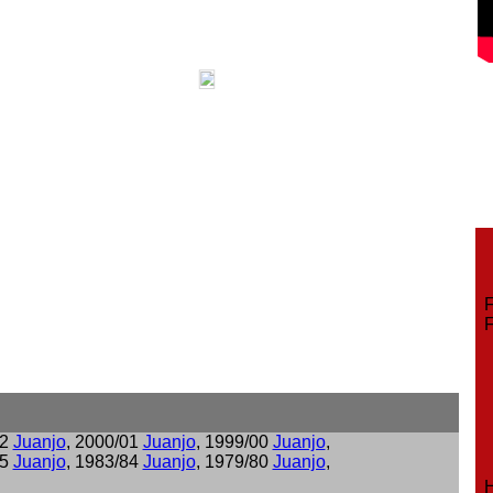
Fe
Fe
02
Juanjo
, 2000/01
Juanjo
, 1999/00
Juanjo
,
85
Juanjo
, 1983/84
Juanjo
, 1979/80
Juanjo
,
Ho