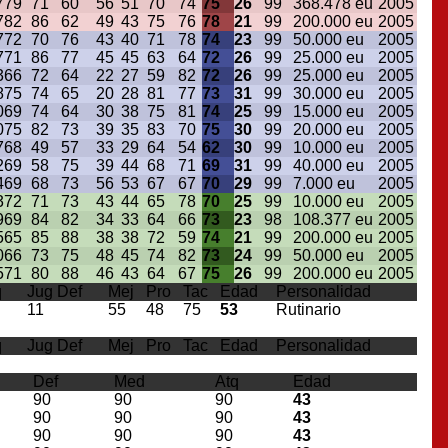
7
79
71
60
56
51
70
74
75
26
99
368.478 eu
2005
7
82
86
62
49
43
75
76
78
21
99
200.000 eu
2005
7
72
70
76
43
40
71
78
74
23
99
50.000 eu
2005
7
71
86
77
45
45
63
64
72
26
99
25.000 eu
2005
3
66
72
64
22
27
59
82
72
26
99
25.000 eu
2005
8
75
74
65
20
28
81
77
73
31
99
30.000 eu
2005
0
69
74
64
30
38
75
81
74
25
99
15.000 eu
2005
0
75
82
73
39
35
83
70
75
30
99
20.000 eu
2005
7
68
49
57
33
29
64
54
62
30
99
10.000 eu
2005
2
69
58
75
39
44
68
71
69
31
99
40.000 eu
2005
4
69
68
73
56
53
67
67
70
29
99
7.000 eu
2005
3
72
71
73
43
44
65
78
70
25
99
10.000 eu
2005
9
69
84
82
34
33
64
66
73
23
98
108.377 eu
2005
5
65
85
88
38
38
72
59
74
21
99
200.000 eu
2005
0
66
73
75
48
45
74
82
73
24
99
50.000 eu
2005
5
71
80
88
46
43
64
67
75
26
99
200.000 eu
2005
q
Jug Def
Mej
Pro
Tac
Edad
Personalidad
11
55
48
75
53
Rutinario
q
Jug Def
Mej
Pro
Tac
Edad
Personalidad
Def
Med
Atq
Edad
90
90
90
43
90
90
90
43
90
90
90
43