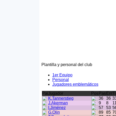
Plantilla y personal del club
1er Equipo
Personal
Jugadores emblemáticos
Pai
Jugador
Pos
Pas
Ent
Ti
K.Tannerstieg
36
36
3
J.Akerman
9
8
1
I.Jiménez
57
53
5
G.Olin
89
85
7