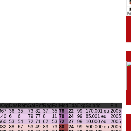
r
Org
Des
Rem
Sal
Ref
Reg
Fal
Med
Eda
Exp
Salario
Fin
3
67
36
35
73
82
37
35
78
22
99
170.001 eu
2005
1
40
6
6
79
77
8
11
78
24
99
85.001 eu
2005
6
60
53
54
72
71
62
53
72
27
99
10.000 eu
2005
0
82
88
67
53
49
83
73
80
24
99
500.000 eu
2005