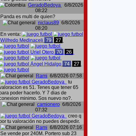
GeradoBedoya
6/8/2026
08:22
Panda es multi de quien?
niclaus89
6/8/2026
08:20
En venta:
79
27
Wilfredo Medinaceli
70
26
Uriel Otero
74
27
Ángel Hidalgo
Rami
6/8/2026 07:58
GeradoBedoya
tu
valoracion es 51. Tenes que tener 65
para poder hacerlo. Y 7 dias de
conexion minimo. Sos nuevo no?.
camionero
6/8/2026
07:32
GeradoBedoya
creo q
por tu valoración no puedes despedir.
Rami
6/8/2026 07:16
Se vende por 240M. Portero sub 23