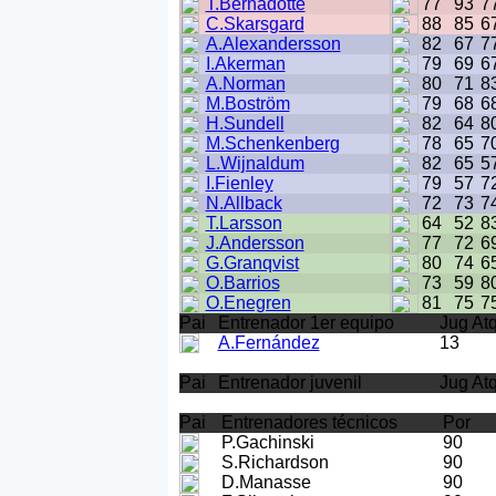
T.Bernadotte
77
93
7
C.Skarsgard
88
85
6
A.Alexandersson
82
67
7
I.Akerman
79
69
6
A.Norman
80
71
8
M.Boström
79
68
6
H.Sundell
82
64
8
M.Schenkenberg
78
65
7
L.Wijnaldum
82
65
5
I.Fienley
79
57
7
N.Allback
72
73
7
T.Larsson
64
52
8
J.Andersson
77
72
6
G.Granqvist
80
74
6
O.Barrios
73
59
8
O.Enegren
81
75
7
Pai
Entrenador 1er equipo
Jug At
A.Fernández
13
Pai
Entrenador juvenil
Jug At
Pai
Entrenadores técnicos
Por
P.Gachinski
90
S.Richardson
90
D.Manasse
90