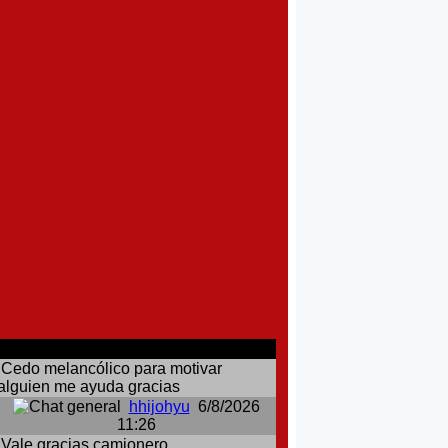
comentarios del chat
Cedo melancólico para motivar
alguien me ayuda gracias
hhijohyu
6/8/2026
11:26
Vale gracias camionero