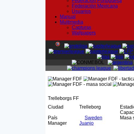
Federación Portuguesa
Federación Mexicana
Usuarios
Manual
Multimedia
Capturas
Wallpapers
Trelleborgs FF
Ciudad
Trelleborg
Estad
Capa
País
Sweden
Masa 
Manager
Juanjo