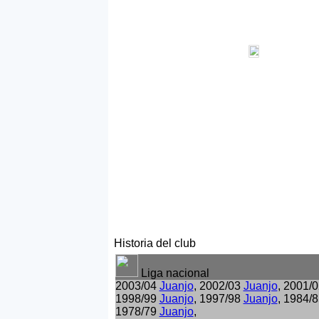
Historia del club
Liga nacional
2003/04
Juanjo
, 2002/03
Juanjo
, 2001/
1998/99
Juanjo
, 1997/98
Juanjo
, 1984/
1978/79
Juanjo
,