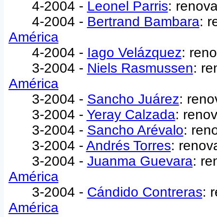
4-2004 -
Leonel Parris
: renov
4-2004 -
Bertrand Bambara
: 
América
4-2004 -
Iago Velázquez
: ren
3-2004 -
Niels Rasmussen
: r
América
3-2004 -
Sancho Juárez
: reno
3-2004 -
Yeray Calzada
: reno
3-2004 -
Sancho Arévalo
: ren
3-2004 -
Andrés Torres
: renov
3-2004 -
Juanma Guevara
: re
América
3-2004 -
Cándido Contreras
: 
América