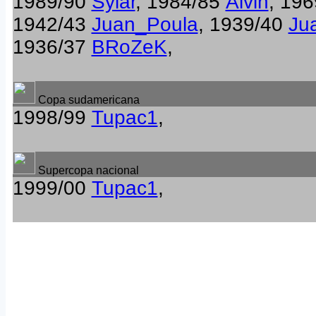
1989/90
Sylar
, 1984/85
Alvin
, 19
1942/43
Juan_Poula
, 1939/40
Ju
1936/37
BRoZeK
,
Copa sudamericana
1998/99
Tupac1
,
Supercopa nacional
1999/00
Tupac1
,