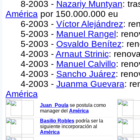
8-2003 -
Nazariy Muntyan
: tr
América
por 150.000.000 eu
6-2003 -
Víctor Alejándrez
: re
5-2003 -
Manuel Rangel
: ren
5-2003 -
Osvaldo Benítez
: re
4-2003 -
Arnaut Strinic
: renov
4-2003 -
Manuel Calvillo
: ren
4-2003 -
Sancho Juárez
: reno
4-2003 -
Juanma Guevara
: re
América
Juan_Poula
se postula como
manager del
América
Basilio Robles
podría ser la
siguiente incorporación al
América