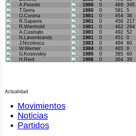
A.Peixoto
1980
0
469
345
T.Serra
1980
0
581
5
O.Corona
1981
0
454
38
R.Sapanis
1981
0
456
217
R.Wienhold
1981
0
462
264
A.Cusinato
1981
0
492
52
N.Løvenkrands
1981
0
451
0
J.Nicolescu
1983
0
494
60
W.Werner
1984
0
465
8
G.Kosovskiy
1985
0
385
60
H.Reid
1986
0
364
39
Actualidad
Movimientos
Noticias
Partidos