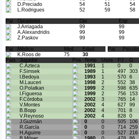
D.Preciado
54
51
54
L.Rodrigues
52
59
58
Pai
Ojeadores
Oje
Exp
J.Arriagada
99
99
A.Alexandridis
99
99
Z.Paskov
99
99
Pai
Médico
Med
Edad
Pai
Psicól
K.Roos de
75
30
País
Jugador
Pos
Temp
Usos
PJ
G
C.Azteca
1991
1
0
0
F.Simsek
1989
1
497
303
I.Bedoya
1993
1
570
6
M.Lauceri
1998
2
552
38
O.Polatkan
1999
2
598
635
I.Figueroa
1999
2
756
153
F.Córdoba
2002
3
765
14
V.Montes
2002
4
627
99
B.Bopp
2002
4
701
8
V.Reynoso
2002
4
828
0
J.Guzmán
0
0
505
106
R.García
0
0
714
259
H.Aguirre
0
0
527
216
B.Milner
1980
0
478
86