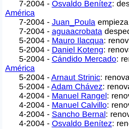
7-2004 -
Osvaldo Benítez
: de
América
7-2004 -
Juan_Poula
empieza
7-2004 -
aguaacrobata
desped
5-2004 -
Mauro Ilacqua
: reno
5-2004 -
Daniel Koteng
: reno
5-2004 -
Cándido Mercado
: r
América
5-2004 -
Arnaut Strinic
: renov
5-2004 -
Adam Chávez
: renov
4-2004 -
Manuel Rangel
: ren
4-2004 -
Manuel Calvillo
: ren
4-2004 -
Sancho Bernal
: reno
4-2004 -
Osvaldo Benítez
: re