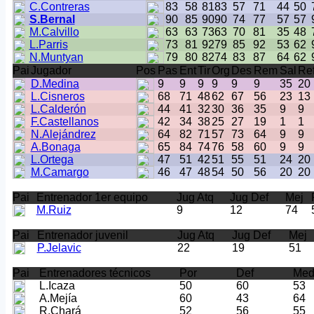
C.Contreras
83
58
81
83
57
71
44
50
S.Bernal
90
85
90
90
74
77
57
57
M.Calvillo
63
63
73
63
70
81
35
48
L.Parris
73
81
92
79
85
92
53
62
N.Muntyan
79
80
82
74
83
87
64
62
Pai
Jugador
Pos
Pas
Ent
Tir
Org
Des
Rem
Sal
Re
D.Medina
9
9
9
9
9
9
35
20
L.Cisneros
68
71
48
62
67
56
23
13
L.Calderón
44
41
32
30
36
35
9
9
F.Castellanos
42
34
38
25
27
19
1
1
N.Alejándrez
64
82
71
57
73
64
9
9
A.Bonaga
65
84
74
76
58
60
9
9
L.Ortega
47
51
42
51
55
51
24
20
M.Camargo
46
47
48
54
50
56
20
20
Pai
Entrenador 1er equipo
Jug Atq
Jug Def
Mej
M.Ruiz
9
12
74
Pai
Entrenador juvenil
Jug Atq
Jug Def
Mej
P.Jelavic
22
19
51
Pai
Entrenadores técnicos
Por
Def
Me
L.Icaza
50
60
53
A.Mejía
60
43
64
R.Chará
52
56
55