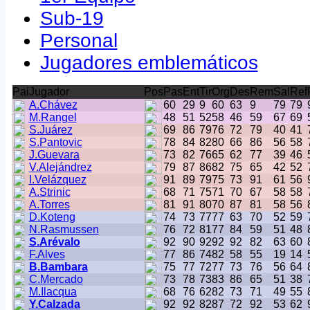
Sub-19
Personal
Jugadores emblemáticos
Pai
Jugador
Pos
Pas
Ent
Tir
Org
Des
Rem
Sal
Ref
A.Chávez
60
29
9
60
63
9
79
79
M.Rangel
48
51
52
58
46
59
67
69
S.Juárez
69
86
79
76
72
79
40
41
S.Pantovic
78
84
82
80
66
86
56
58
J.Guevara
73
82
76
65
62
77
39
46
V.Alejándrez
79
87
86
82
75
65
42
52
I.Velázquez
91
89
79
75
73
91
61
56
A.Strinic
68
71
75
71
70
67
58
58
A.Torres
81
91
80
70
87
81
58
56
D.Koteng
74
73
77
77
63
70
52
59
N.Rasmussen
76
72
81
77
84
59
51
48
S.Arévalo
92
90
92
92
92
82
63
60
F.Alves
77
86
74
82
58
55
19
14
B.Bambara
75
77
72
77
73
76
56
64
C.Mercado
73
78
73
83
86
65
51
38
M.Ilacqua
68
76
62
82
73
71
49
55
Y.Calzada
92
92
82
87
72
92
53
62