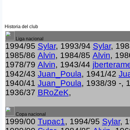
Historia del club
Liga nacional
1994/95
Sylar
, 1993/94
Sylar
, 19
1985/86
Alvin
, 1984/85
Alvin
, 19
1978/79
Alvin
, 1943/44
jberteram
1942/43
Juan_Poula
, 1941/42
Ju
1940/41
Juan_Poula
, 1938/39 -,
1936/37
BRoZeK
,
Copa nacional
1999/00
Tupac1
, 1994/95
Sylar
, 