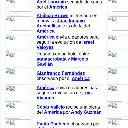
Axel Loorrain
seguido de cerca
por el
América
Atlético Brown
interesado en
renovar a
Juan Ignacio
Accinelli
ante la oferta del
América
América
envía ojeadores para
seguir la evolución de
Israel
Valoyes
Reunión en un hotel entre
aguaacrobata
y
Marcelo
Gavilán
Gianfranco Fernández
observado por el
América
América
envía ojeadores para
seguir la evolución de
Luis
Vivanco
César Vallejo
recibe una oferta
del
América
por
Andy Guzmán
Paulo Pacheco
observado por