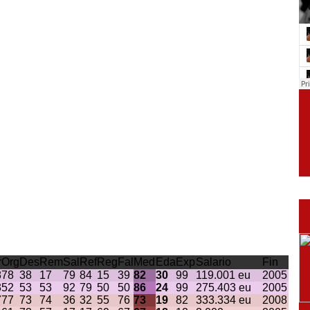
r
Org
Des
Rem
Sal
Ref
Reg
Fal
Med
Eda
Exp
Salario
Fin
8
78
38
17
79
84
15
39
82
30
99
119.001 eu
2005
3
52
53
53
92
79
50
50
86
24
99
275.403 eu
2005
7
77
73
74
36
32
55
76
73
19
82
333.334 eu
2008