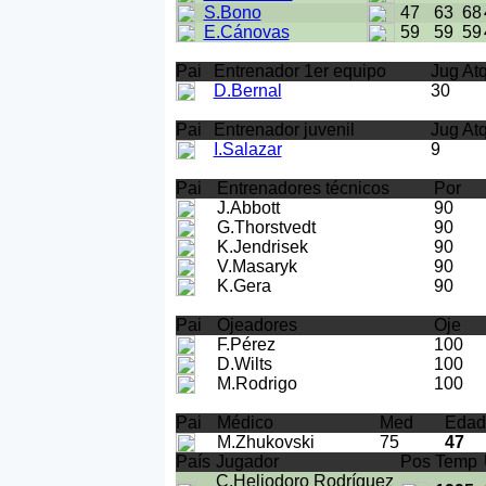
S.Bono
47
63
68
E.Cánovas
59
59
59
Pai
Entrenador 1er equipo
Jug At
D.Bernal
30
Pai
Entrenador juvenil
Jug At
I.Salazar
9
Pai
Entrenadores técnicos
Por
J.Abbott
90
G.Thorstvedt
90
K.Jendrisek
90
V.Masaryk
90
K.Gera
90
Pai
Ojeadores
Oje
F.Pérez
100
D.Wilts
100
M.Rodrigo
100
Pai
Médico
Med
Edad
M.Zhukovski
75
47
País
Jugador
Pos
Temp
C.Heliodoro Rodríguez