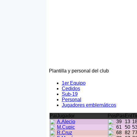
Plantilla y personal del club
1er Equipo
Cedidos
Sub-19
Personal
Jugadores emblemáticos
Pai
Jugador
Pos
Pas
Ent
Ti
A.Alecio
39
13
1
M.Cupic
61
50
5
R.Cruz
68
82
7