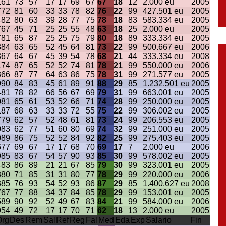
1
61
73
57
17
17
69
67
67
18
12
2.000 eu
2005
7
72
81
60
33
33
78
82
76
22
99
427.501 eu
2005
4
82
80
63
39
28
77
75
78
18
83
583.334 eu
2005
7
67
45
71
25
25
55
48
63
18
25
2.000 eu
2005
7
81
65
87
25
25
75
79
80
18
89
333.334 eu
2005
3
84
63
65
52
45
64
81
73
22
99
500.667 eu
2006
3
67
64
67
45
39
54
78
68
21
44
333.334 eu
2008
1
74
87
65
52
52
74
81
78
21
99
550.000 eu
2006
3
66
87
77
64
63
86
75
78
31
99
271.577 eu
2005
9
90
84
83
45
61
89
91
88
29
85
1.232.501 eu
2005
4
81
78
82
66
56
67
69
79
31
99
663.001 eu
2005
0
81
65
61
53
52
66
71
74
28
99
250.000 eu
2005
1
87
68
63
33
33
72
55
75
22
99
306.002 eu
2005
7
79
62
57
52
48
61
81
73
24
99
206.553 eu
2005
0
83
62
77
51
60
80
69
74
32
99
251.000 eu
2005
0
89
86
75
52
52
84
92
82
25
99
275.403 eu
2005
6
77
69
67
17
17
68
70
69
17
7
2.000 eu
2006
9
85
83
67
54
57
90
93
85
30
99
578.002 eu
2005
4
83
86
89
21
21
67
85
79
30
99
323.001 eu
2005
8
80
71
85
31
31
80
77
78
29
99
220.000 eu
2006
3
85
76
93
54
52
93
86
87
29
85
1.400.627 eu
2008
7
67
77
88
34
37
84
85
78
29
99
153.001 eu
2005
5
89
90
92
52
49
67
83
84
21
99
584.000 eu
2006
9
54
49
72
17
17
70
71
62
18
13
2.000 eu
2005
Org
Des
Rem
Sal
Ref
Reg
Fal
Med
Eda
Exp
Salario
Fin