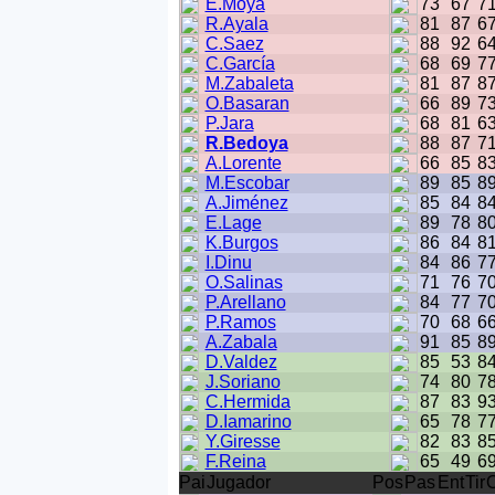
E.Moyá
73
67
7
R.Ayala
81
87
6
C.Saez
88
92
6
C.García
68
69
7
M.Zabaleta
81
87
8
O.Basaran
66
89
7
P.Jara
68
81
6
R.Bedoya
88
87
7
A.Lorente
66
85
8
M.Escobar
89
85
8
A.Jiménez
85
84
8
E.Lage
89
78
8
K.Burgos
86
84
8
I.Dinu
84
86
7
O.Salinas
71
76
7
P.Arellano
84
77
7
P.Ramos
70
68
6
A.Zabala
91
85
8
D.Valdez
85
53
8
J.Soriano
74
80
7
C.Hermida
87
83
9
D.Iamarino
65
78
7
Y.Giresse
82
83
8
F.Reina
65
49
6
Pai
Jugador
Pos
Pas
Ent
Tir