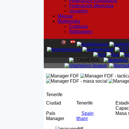
Federación Portuguesa
Federación Mexicana
Usuarios
Manual
Multimedia
Capturas
Wallpapers
Tenerife
Ciudad
Tenerife
Estad
Capa
País
Spain
Masa 
Manager
Ithanr