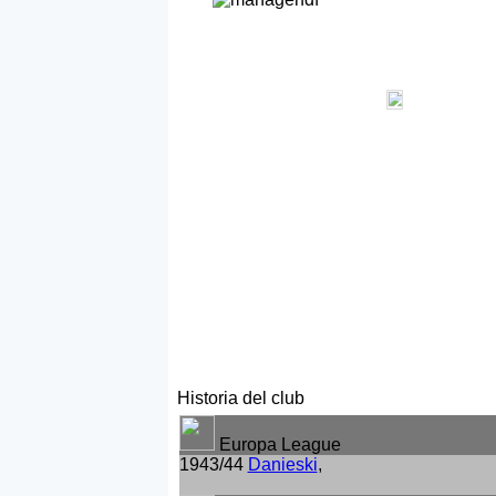
Historia del club
Europa League
1943/44
Danieski
,