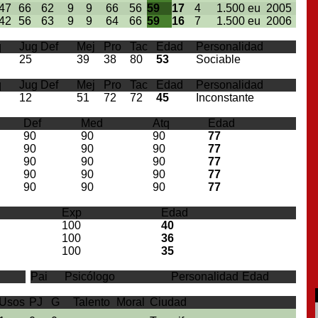
47
66
62
9
9
66
56
59
17
4
1.500 eu
2005
42
56
63
9
9
64
66
59
16
7
1.500 eu
2006
q
Jug Def
Mej
Pro
Tac
Edad
Personalidad
25
39
38
80
53
Sociable
q
Jug Def
Mej
Pro
Tac
Edad
Personalidad
12
51
72
72
45
Inconstante
Def
Med
Atq
Edad
90
90
90
77
90
90
90
77
90
90
90
77
90
90
90
77
90
90
90
77
Exp
Edad
100
40
100
36
100
35
Pai
Psicólogo
Personalidad
Edad
Usos
PJ
G
Talento
Moral
Ciudad