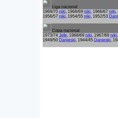
Liga nacional
1969/70
niki
, 1968/69
niki
, 1966/67
niki
,
1956/57
niki
, 1954/55
niki
, 1952/53
Dani
Copa nacional
1973/74
Jefe
, 1968/69
niki
, 1967/68
niki
1949/50
Danieski
, 1944/45
Danieski
, 1