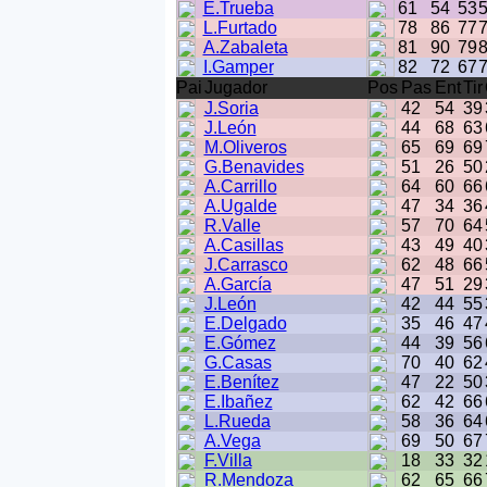
E.Trueba
61
54
53
L.Furtado
78
86
77
A.Zabaleta
81
90
79
I.Gamper
82
72
67
Pai
Jugador
Pos
Pas
Ent
Tir
J.Soria
42
54
39
J.León
44
68
63
M.Oliveros
65
69
69
G.Benavides
51
26
50
A.Carrillo
64
60
66
A.Ugalde
47
34
36
R.Valle
57
70
64
A.Casillas
43
49
40
J.Carrasco
62
48
66
A.García
47
51
29
J.León
42
44
55
E.Delgado
35
46
47
E.Gómez
44
39
56
G.Casas
70
40
62
E.Benítez
47
22
50
E.Ibañez
62
42
66
L.Rueda
58
36
64
A.Vega
69
50
67
F.Villa
18
33
32
R.Mendoza
62
65
66