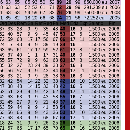
56
63
55
85
93
50
52
89
29
99
850.000 eu
2007
78
63
63
52
52
61
71
72
29
99
291.239 eu
2006
81
63
63
54
59
67
82
76
26
99
750.000 eu
2008
71
85
82
18
20
66
68
74
21
56
72.252 eu
2005
Org
Des
Rem
Sal
Ref
Reg
Fal
Med
Eda
Exp
Salario
Fin
37
33
28
9
9
35
48
40
16
9
1.500 eu
2006
62
40
57
9
9
45
47
53
17
6
1.500 eu
2005
72
59
68
17
17
56
67
66
17
11
1.500 eu
2005
24
17
43
9
9
39
19
34
16
1
1.500 eu
2006
63
65
61
17
17
59
52
61
17
8
1.500 eu
2005
49
37
40
1
1
17
31
40
16
0
1.500 eu
2006
55
57
72
9
9
62
63
63
17
8
1.500 eu
2005
35
32
27
23
24
39
33
37
16
8
1.500 eu
2006
56
56
57
9
9
43
44
54
17
11
1.500 eu
2005
36
33
21
9
9
28
38
35
16
3
1.500 eu
2006
32
42
54
14
22
32
38
42
16
10
1.500 eu
2006
47
38
43
14
15
33
43
42
16
5
1.500 eu
2006
62
51
29
9
9
42
62
48
17
11
1.500 eu
2005
42
63
63
9
9
43
58
55
16
7
1.500 eu
2006
32
45
27
9
9
21
48
37
16
1
1.500 eu
2006
63
59
44
9
9
41
53
54
16
2
1.500 eu
2006
63
56
66
9
9
43
36
53
17
10
1.500 eu
2005
77
68
43
9
9
68
67
64
17
11
1.500 eu
2005
18
24
31
9
9
26
25
26
16
1
1.500 eu
2006
71
57
65
17
17
65
70
65
17
16
1.500 eu
2005