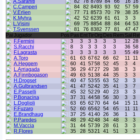
A.Saraniti
82
78
87
89
84
66
16
16
C.Camperi
84
82
84
93
93
92
57
59
V.Erlien
77
71
85
73
70
79
38
35
K.Myhra
42
52
62
39
61
61
3
3
L.Visini
69
75
88
54
88
84
64
53
T.Svenssen
81
76
83
82
77
81
47
47
Pai
Jugador
Pos
Pas
Ent
Tir
Org
Des
Rem
Sal
Re
F.Fermini
3
3
3
3
3
3
12
28
S.Racchi
8
3
3
3
3
3
36
58
F.Lagrasta
3
3
3
3
3
3
55
49
A.Toro
61
63
67
62
66
62
11
11
A.Heggem
60
41
57
58
52
45
3
4
L.Arriagada
36
29
47
27
29
38
3
3
A.Finnbogason
49
63
51
38
44
35
3
3
H.Drogset
40
47
53
55
63
52
3
3
A.Gulbrandsen
41
47
52
42
35
41
3
7
E.Passelli
45
32
52
29
40
23
3
3
P.Bonacina
37
31
44
58
56
30
3
3
L.Doglioli
63
65
62
70
64
64
15
11
F.Fuzaro
52
60
65
62
54
65
11
11
E.Brandhaug
37
25
41
40
26
36
1
1
P.Paredes
48
29
42
48
34
48
3
3
M.Vaccia
31
44
57
39
28
61
3
3
R.Flores
35
28
53
21
41
51
3
3