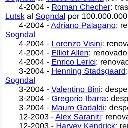
4-2004 -
Roman Checher
: tr
Lutsk
al
Sogndal
por 100.000.000
4-2004 -
Adriano Palagano
: r
Sogndal
4-2004 -
Lorenzo Visini
: renov
4-2004 -
Elliot Allen
: renovado
4-2004 -
Enrico Lerici
: renova
3-2004 -
Henning Stadsgaard
Sogndal
3-2004 -
Valentino Bini
: despe
3-2004 -
Gregorio Ibarra
: des
3-2004 -
Mauro Gadaldi
: desp
12-2003 -
Alex Saraniti
: renov
12-2003 -
Harvey Kendrick
: r