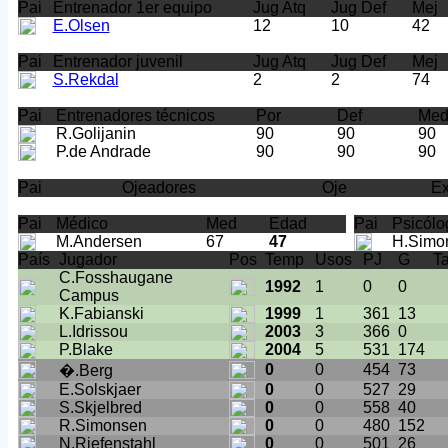
Pai
Entrenador 1er equipo
Jug Atq
Jug Def
Mej
E.Olsen
12
10
42
Pai
Entrenador juvenil
Jug Atq
Jug Def
Mej
S.Rekdal
2
2
74
Pai
Entrenadores técnicos
Por
Def
Me
R.Golijanin
90
90
90
P.de Andrade
90
90
90
Pai
Ojeadores
Oje
E
Pai
Médico
Med
Edad
Pai
Psicólo
M.Andersen
67
47
H.Simo
País
Jugador
Pos
Temp
Usos
PJ
G
Ta
C.Fosshaugane
1992
1
0
0
Campus
K.Fabianski
1999
1
361
13
L.Idrissou
2003
3
366
0
P.Blake
2004
5
531
174
0
0
454
73
�.Berg
E.Solskjaer
0
0
527
29
S.Skjelbred
0
0
558
40
R.Simonsen
0
0
480
152
N.Riefenstahl
0
0
501
26