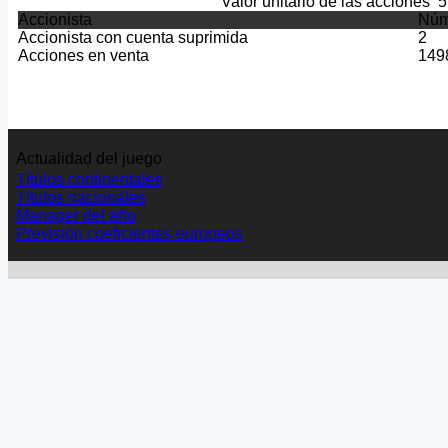
Valor unitario de las acciones
5
Accionista
Núm
Accionista con cuenta suprimida
2
Acciones en venta
149
Actualidad del juego
Títulos continentales
Títulos nacionales
Manager del año
Previsión coeficientes europeos