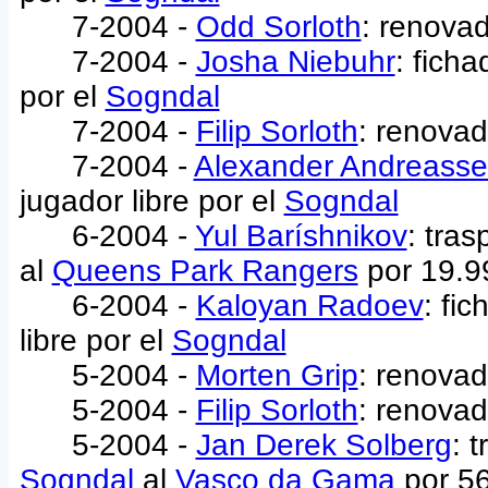
7-2004 -
Odd Sorloth
: renova
7-2004 -
Josha Niebuhr
: fich
por el
Sogndal
7-2004 -
Filip Sorloth
: renovad
7-2004 -
Alexander Andreass
jugador libre por el
Sogndal
6-2004 -
Yul Baríshnikov
: tra
al
Queens Park Rangers
por 19.9
6-2004 -
Kaloyan Radoev
: fi
libre por el
Sogndal
5-2004 -
Morten Grip
: renovad
5-2004 -
Filip Sorloth
: renovad
5-2004 -
Jan Derek Solberg
: 
Sogndal
al
Vasco da Gama
por 56