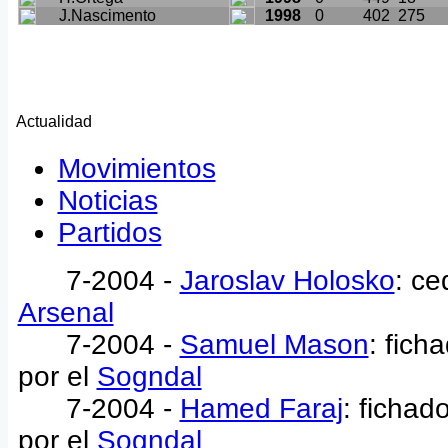
J.Nascimento
1998
0
402
275
Actualidad
Movimientos
Noticias
Partidos
7-2004 -
Jaroslav Holosko
: ce
Arsenal
7-2004 -
Samuel Mason
: fich
por el
Sogndal
7-2004 -
Hamed Faraj
: fichad
por el
Sogndal