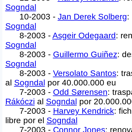
Sogndal
10-2003 -
Jan Derek Solberg
:
Sogndal
8-2003 -
Asgeir Odegaard
: re
Sogndal
8-2003 -
Guillermo Guiñez
: de
Sogndal
8-2003 -
Versolato Santos
: tr
al
Sogndal
por 40.000.000 eu
7-2003 -
Odd Sørensen
: tras
Rákóczi
al
Sogndal
por 20.000.00
7-2003 -
Harvey Kendrick
: fi
libre por el
Sogndal
7-2003 -
Connor Jones
: renov