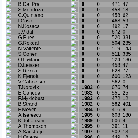
B.Dal Pra
0
0
471
47
S.Mendoza
0
0
458
18
C.Quintano
0
0
458
62
I.Cosic
0
0
468
59
N.Kosaca
0
0
492
17
J.Vidal
0
0
672
0
G.Pires
0
0
520
381
G.Rekdal
0
0
504
235
N.Valiente
0
0
519
143
S.Cohen
0
0
511
335
O.Høiland
0
0
524
186
D.Leisser
0
0
458
47
S.Rekdal
0
0
628
77
K.Fjørtoft
0
0
600
123
V.Gabrielsen
0
0
562
0
T.Nordvik
1982
0
676
74
E.Caneda
1982
0
551
25
F.Myklebust
1982
0
472
12
B.Strand
1982
0
582
401
P.Meyer
1984
0
416
9
A.Iserescu
1985
0
608
180
K.Johansen
1989
0
606
4
A.Thompson
1995
0
391
11
A.San Jurjo
1997
0
502
13
H.Ortega
1998
0
449
18