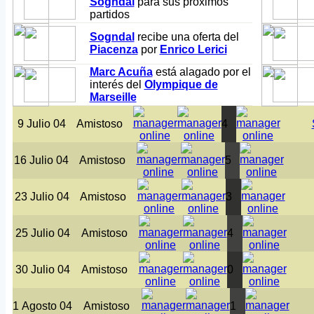
Sogndal
para sus próximos
partidos
Sogndal
recibe una oferta del
Piacenza
por
Enrico Lerici
Marc Acuña
está alagado por el
interés del
Olympique de
Marseille
9 Julio 04
Amistoso
4
16 Julio 04
Amistoso
5
23 Julio 04
Amistoso
3
25 Julio 04
Amistoso
4
30 Julio 04
Amistoso
0
1 Agosto 04
Amistoso
1