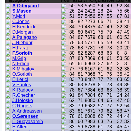
Pai
Jugador
Pos
Pas
Ent
Tir
Org
Des
Rem
Sal
Re
A.Odegaard
50
53
55
50
54
49
92
84
S.Mason
26
24
24
28
28
24
75
66
Y.Mori
51
57
54
56
57
55
87
81
C.Jones
80
82
72
73
66
71
38
41
H.Kendrick
84
70
48
75
47
49
32
30
D.Morgan
88
80
64
71
75
79
47
49
A.Palagano
84
87
76
79
68
61
60
53
J.Niebuhr
78
63
57
71
65
59
43
41
H.Faraj
78
68
77
81
78
78
20
20
F.Sorloth
80
82
82
87
68
63
8
8
M.Grip
87
83
78
69
64
61
53
50
N.Erlien
65
61
69
63
37
62
3
3
K.Mihailov
77
76
61
67
61
62
32
38
O.Sorloth
84
81
78
68
71
76
35
42
E.Lerici
83
73
84
87
77
72
63
65
V.Santos
80
63
82
78
81
78
49
39
K.Radoev
78
67
73
84
63
63
38
39
R.Checher
91
84
70
84
67
71
24
24
J.Holosko
62
71
80
80
64
65
47
40
C.Rogers
83
79
66
82
57
77
52
54
A.Andreassen
83
81
76
71
79
62
53
47
O.Sørensen
78
61
80
88
62
72
44
44
E.Guayasamín
86
60
79
83
63
76
32
32
E.Allen
83
59
87
88
61
73
45
47