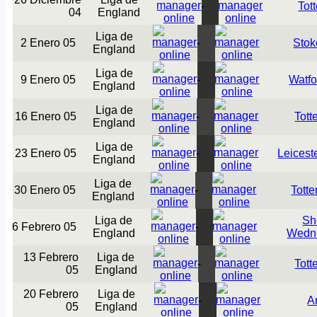
-
Tot
04
England
Liga de
2 Enero 05
-
Stok
England
Liga de
9 Enero 05
-
Watf
England
Liga de
16 Enero 05
-
Tot
England
Liga de
23 Enero 05
-
Leiceste
England
Liga de
30 Enero 05
-
Tott
England
Liga de
Sh
6 Febrero 05
-
England
Wedn
13 Febrero
Liga de
-
Tot
05
England
20 Febrero
Liga de
-
A
05
England