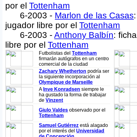
por el
Tottenham
6-2003 -
Marlon de las Casas
jugador libre por el
Tottenham
6-2003 -
Anthony Balbín
: fic
libre por el
Tottenham
Futbolistas del
Tottenham
firmarán autógrafos en un centro
comercial de la ciudad
Zachary Whetherton
podría ser
la siguiente incorporación al
Olympique de Marseille
A
Inve Konradsen
siempre le
ha gustado la forma de trabajar
de
Vinzent
Giulo Valdes
observado por el
Tottenham
Samuel Gutiérrez
está alagado
por el interés del
Universidad
de Concepción