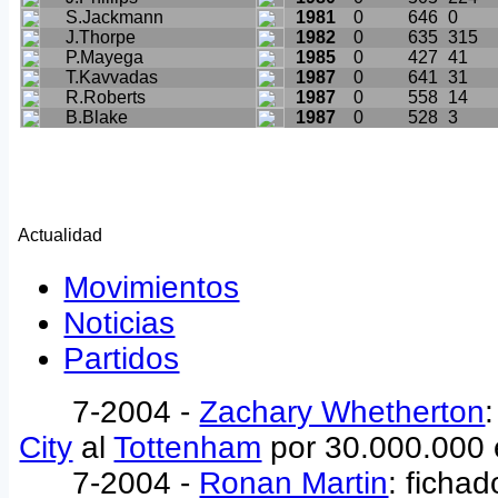
S.Jackmann
1981
0
646
0
J.Thorpe
1982
0
635
315
P.Mayega
1985
0
427
41
T.Kavvadas
1987
0
641
31
R.Roberts
1987
0
558
14
B.Blake
1987
0
528
3
Actualidad
Movimientos
Noticias
Partidos
7-2004 -
Zachary Whetherton
City
al
Tottenham
por 30.000.000
7-2004 -
Ronan Martin
: ficha