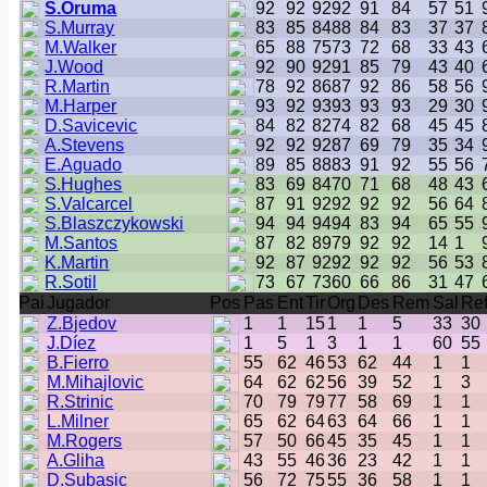
S.Oruma
92
92
92
92
91
84
57
51
S.Murray
83
85
84
88
84
83
37
37
M.Walker
65
88
75
73
72
68
33
43
J.Wood
92
90
92
91
85
79
43
40
R.Martin
78
92
86
87
92
86
58
56
M.Harper
93
92
93
93
93
93
29
30
D.Savicevic
84
82
82
74
82
68
45
45
A.Stevens
92
92
92
87
69
79
35
34
E.Aguado
89
85
88
83
91
92
55
56
S.Hughes
83
69
84
70
71
68
48
43
S.Valcarcel
87
91
92
92
92
92
56
64
S.Blaszczykowski
94
94
94
94
83
94
65
55
M.Santos
87
82
89
79
92
92
14
1
K.Martin
92
87
92
92
92
92
56
53
R.Sotil
73
67
73
60
66
86
31
47
Pai
Jugador
Pos
Pas
Ent
Tir
Org
Des
Rem
Sal
Re
Z.Bjedov
1
1
15
1
1
5
33
30
J.Díez
1
5
1
3
1
1
60
55
B.Fierro
55
62
46
53
62
44
1
1
M.Mihajlovic
64
62
62
56
39
52
1
3
R.Strinic
70
79
79
77
58
69
1
1
L.Milner
65
62
64
63
64
66
1
1
M.Rogers
57
50
66
45
35
45
1
1
A.Gliha
43
55
46
36
23
42
1
1
D.Subasic
56
72
75
55
36
58
1
1