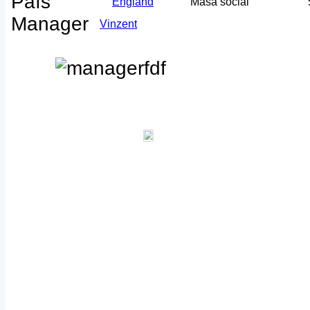
País
England
Masa social
Manager
Vinzent