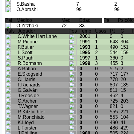
S.Basha
7
2
O.Abrashi
99
99
Pai
Médico
Med
Edad
Pai
Psicól
O.Yitzhaki
72
33
País
Jugador
Pos
Temp
Usos
PJ
G
T
C.White Hart Lane
2001
1
0
0
M.Picone
1991
1
648
304
F.Butler
1993
1
490
151
L.Scott
1995
2
544
159
S.Pugh
1997
1
360
0
R.Bormann
1999
3
455
3
A.Ballan
0
0
515
2
E.Skogseid
0
0
717
177
C.Harris
0
0
778
20
F.Richards
0
0
807
185
G.Galván
0
0
811
15
J.Roos de
0
0
462
4
G.Archer
0
0
725
203
T.Wagner
0
0
821
0
R.Kitzbichler
0
0
555
221
M.Ronchiato
0
0
553
104
K.Lloyd
0
0
490
41
L.Forster
0
0
486
429
J.Phillips
1980
0
505
224