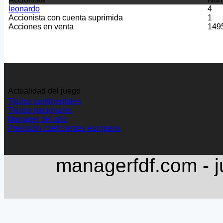
leonardo
4
Accionista con cuenta suprimida
1
Acciones en venta
149
Actualidad del juego
Títulos continentales
Títulos nacionales
Manager del año
Previsión coeficientes europeos
managerfdf.com - j