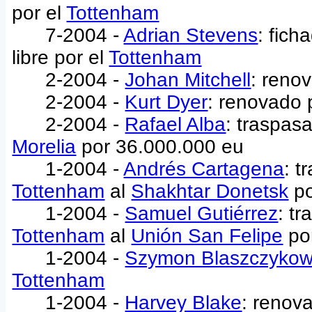
por el
Tottenham
7-2004 -
Adrian Stevens
: fic
libre por el
Tottenham
2-2004 -
Johan Mitchell
: reno
2-2004 -
Kurt Dyer
: renovado 
2-2004 -
Rafael Alba
: traspas
Morelia
por 36.000.000 eu
1-2004 -
Andrés Cartagena
: t
Tottenham
al
Shakhtar Donetsk
po
1-2004 -
Samuel Gutiérrez
: t
Tottenham
al
Unión San Felipe
po
1-2004 -
Szymon Blaszczykow
Tottenham
1-2004 -
Harvey Blake
: renov