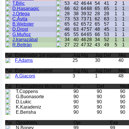
T.Bilic
53
42
46
44
54
41
2
1
D.Hasanagic
66
62
64
68
65
65
1
1
J.Ortega
28
38
39
32
28
28
1
1
C.Ávila
73
53
73
71
62
63
1
1
B.Webster
65
62
65
72
65
57
1
1
D.Drost
46
63
47
57
48
45
1
1
G.Muñoz
65
55
64
65
66
53
1
1
J.Irarrazábal
34
40
46
28
34
52
1
1
R.Beltrán
27
22
47
32
43
49
5
1
Pai
Entrenador 1er equipo
Jug Atq
Jug Def
Mej
F.Adams
25
30
40
Pai
Entrenador juvenil
Jug Atq
Jug Def
Mej
A.Giaconi
3
1
48
Pai
Entrenadores técnicos
Por
Def
Me
T.Coppens
90
90
90
G.Buonasorte
90
90
90
D.Lukic
90
90
90
K.Karadeniz
90
90
90
E.Berisha
90
90
90
Pai
Ojeadores
Oje
Exp
N.Bonev
99
99