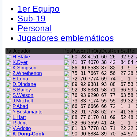
1er Equipo
Sub-19
Personal
Jugadores emblemáticos
Pai
Jugador
Pos
Pas
Ent
Tir
Org
Des
Rem
Sal
Ref
H.Blake
60
28
41
51
60
26
92
92
K.Dyer
41
37
40
70
38
42
84
84
K.Simpson
86
90
85
83
87
82
9
9
Z.Whetherton
75
81
76
67
62
56
27
28
E.Luna
72
70
77
74
69
74
1
1
D.Dindane
89
92
93
81
93
88
67
53
S.Bailey
92
93
83
81
58
71
66
59
S.Watson
76
93
92
90
67
77
63
58
J.Mitchell
73
83
71
74
55
55
39
32
P.Abad
66
67
66
66
66
72
1
1
Y.Bustamante
82
91
77
68
62
77
41
36
L.Hart
88
77
61
70
81
69
52
48
R.Juric
52
66
35
59
41
46
1
1
V.Adotto
81
83
77
78
83
71
22
22
K.Dong-Gook
90
90
88
84
89
70
54
57